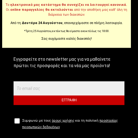
Το
ηλεκτρονικό μας κατάστημα θα συνεχίζει να λειτουργεί κανονικά.
Tiktok
Οι
online παραγγελίες θα εκτελούνται
από την αποθήκη μας καθ’ όλη τη
διάρκεια των διακοπών.
Από τη
Δευτέρα 24 Αυγούστου
, επανερχόμαστε σε πλήρη λειτουργία.
*Τρίτη 25 Αυγούστου, εκτάκτως θα είμαστε ανοικτά έως τις 18:00.
NEWSLETTER!
Σας ευχόμαστε καλές διακοπές!
Εγγραφείτε στο newsletter μας για να μαθαίνετε
πρώτοι τις προσφορές και τα νέα μας προϊόντα!
ΕΓΓΡΑΦΉ
Συμφωνώ με τους
όρους χρήσης
και τη πολιτική
προστασίας
προσωπικών δεδομένων