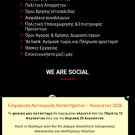
Πολιτική Απορρήτου
Όροι Χρήσης Ιστοσελίδας
Ασφάλεια συναλλαγών
Πολιτική Υπαναχώρησης & Επιστροφές
Προϊόντων
Όροι Αγοράς & Χρήσης Δωροεπιταγών
tbi bank: Αγόρασε τώρα, και Πλήρωσε αργότερα!
Θέσεις Εργασίας
Επικοινωνήστε μαζί μας
WE ARE SOCIAL
+
Facebook
Ενημέρωση Λειτουργίας Καταστήματος – Αύγουστος 2026
Instagram
Το
φυσικό μας κατάστημα
θα παραμείνει
κλειστό
από την
Πέμπτη 13
Αυγούστου
έως και την
Κυριακή 23 Αυγούστου
.
Κατά το διάστημα αυτό δεν θα υπάρχει δυνατότητα τηλεφωνικής
Youtube
επικοινωνίας και υποστήριξης πελατών.