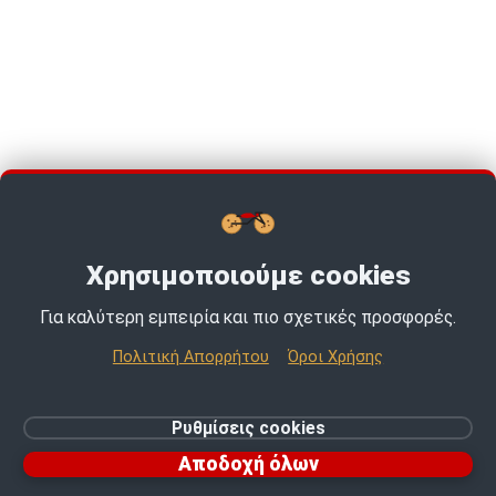
Χρησιμοποιούμε cookies
Για καλύτερη εμπειρία και πιο σχετικές προσφορές.
TOP PICKS · TOP PICKS · TOP PICKS ·
Πολιτική Απορρήτου
Όροι Χρήσης
© 2026 MotoExpert | All rights reserved.
Ρυθμίσεις cookies
Ρυθμίσεις cookies
Αποδοχή όλων