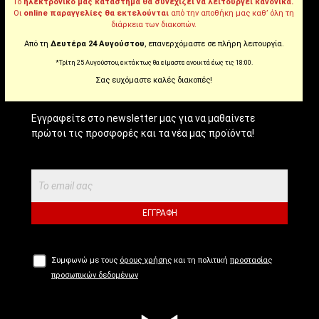
Tiktok
Το
ηλεκτρονικό μας κατάστημα θα συνεχίζει να λειτουργεί κανονικά.
Οι
online παραγγελίες θα εκτελούνται
από την αποθήκη μας καθ’ όλη τη
διάρκεια των διακοπών.
Από τη
Δευτέρα 24 Αυγούστου
, επανερχόμαστε σε πλήρη λειτουργία.
NEWSLETTER!
*Τρίτη 25 Αυγούστου, εκτάκτως θα είμαστε ανοικτά έως τις 18:00.
Σας ευχόμαστε καλές διακοπές!
Εγγραφείτε στο newsletter μας για να μαθαίνετε
πρώτοι τις προσφορές και τα νέα μας προϊόντα!
ΕΓΓΡΑΦΉ
Συμφωνώ με τους
όρους χρήσης
και τη πολιτική
προστασίας
προσωπικών δεδομένων