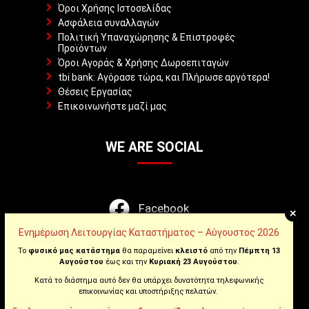
Όροι Χρήσης Ιστοσελίδας
Ασφάλεια συναλλαγών
Πολιτική Υπαναχώρησης & Επιστροφές
Προϊόντων
Όροι Αγοράς & Χρήσης Δωροεπιταγών
tbi bank: Αγόρασε τώρα, και Πλήρωσε αργότερα!
Θέσεις Εργασίας
Επικοινωνήστε μαζί μας
WE ARE SOCIAL
Facebook
+
Ενημέρωση Λειτουργίας Καταστήματος – Αύγουστος 2026
Instagram
Το
φυσικό μας κατάστημα
θα παραμείνει
κλειστό
από την
Πέμπτη 13
Αυγούστου
έως και την
Κυριακή 23 Αυγούστου
.
Youtube
Κατά το διάστημα αυτό δεν θα υπάρχει δυνατότητα τηλεφωνικής
επικοινωνίας και υποστήριξης πελατών.