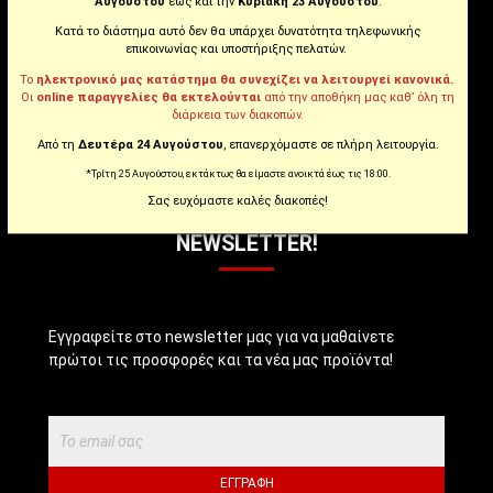
Αυγούστου
έως και την
Κυριακή 23 Αυγούστου
.
Κατά το διάστημα αυτό δεν θα υπάρχει δυνατότητα τηλεφωνικής
Instagram
επικοινωνίας και υποστήριξης πελατών.
Το
ηλεκτρονικό μας κατάστημα θα συνεχίζει να λειτουργεί κανονικά.
Οι
online παραγγελίες θα εκτελούνται
από την αποθήκη μας καθ’ όλη τη
Youtube
διάρκεια των διακοπών.
Από τη
Δευτέρα 24 Αυγούστου
, επανερχόμαστε σε πλήρη λειτουργία.
Tiktok
*Τρίτη 25 Αυγούστου, εκτάκτως θα είμαστε ανοικτά έως τις 18:00.
Σας ευχόμαστε καλές διακοπές!
NEWSLETTER!
Εγγραφείτε στο newsletter μας για να μαθαίνετε
πρώτοι τις προσφορές και τα νέα μας προϊόντα!
ΕΓΓΡΑΦΉ