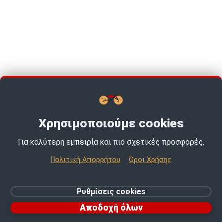
Χρησιμοποιούμε cookies
Για καλύτερη εμπειρία και πιο σχετικές προσφορές.
TOP PICKS · TOP PICKS · TOP PICKS ·
Πολιτική Απορρήτου
Όροι Χρήσης
© 2026 MotoExpert | All rights reserved.
Ρυθμίσεις cookies
Ρυθμίσεις cookies
Αποδοχή όλων