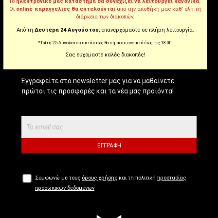
Tiktok
Το
ηλεκτρονικό μας κατάστημα θα συνεχίζει να λειτουργεί κανονικά.
Οι
online παραγγελίες θα εκτελούνται
από την αποθήκη μας καθ’ όλη τη
διάρκεια των διακοπών.
Από τη
Δευτέρα 24 Αυγούστου
, επανερχόμαστε σε πλήρη λειτουργία.
NEWSLETTER!
*Τρίτη 25 Αυγούστου, εκτάκτως θα είμαστε ανοικτά έως τις 18:00.
Σας ευχόμαστε καλές διακοπές!
Εγγραφείτε στο newsletter μας για να μαθαίνετε
πρώτοι τις προσφορές και τα νέα μας προϊόντα!
ΕΓΓΡΑΦΉ
Συμφωνώ με τους
όρους χρήσης
και τη πολιτική
προστασίας
προσωπικών δεδομένων