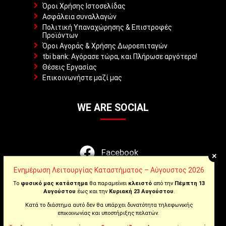
Όροι Χρήσης Ιστοσελίδας
Ασφάλεια συναλλαγών
Πολιτική Υπαναχώρησης & Επιστροφές
Προϊόντων
Όροι Αγοράς & Χρήσης Δωροεπιταγών
tbi bank: Αγόρασε τώρα, και Πλήρωσε αργότερα!
Θέσεις Εργασίας
Επικοινωνήστε μαζί μας
WE ARE SOCIAL
Facebook
+
Ενημέρωση Λειτουργίας Καταστήματος – Αύγουστος 2026
Instagram
Το
φυσικό μας κατάστημα
θα παραμείνει
κλειστό
από την
Πέμπτη 13
Αυγούστου
έως και την
Κυριακή 23 Αυγούστου
.
Youtube
Κατά το διάστημα αυτό δεν θα υπάρχει δυνατότητα τηλεφωνικής
επικοινωνίας και υποστήριξης πελατών.