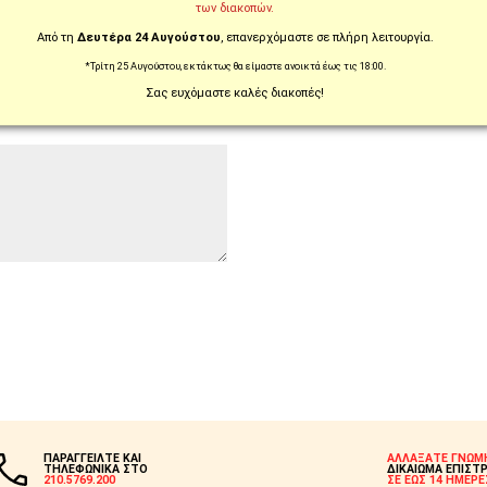
των διακοπών.
Από τη
Δευτέρα 24 Αυγούστου
, επανερχόμαστε σε πλήρη λειτουργία.
ς!)
*Τρίτη 25 Αυγούστου, εκτάκτως θα είμαστε ανοικτά έως τις 18:00.
Σας ευχόμαστε καλές διακοπές!
ΠΑΡΑΓΓΕΙΛΤΕ ΚΑΙ
ΑΛΛΑΞΑΤΕ ΓΝΩΜ
ΤΗΛΕΦΩΝΙΚΑ ΣΤΟ
ΔΙΚΑΙΩΜΑ ΕΠΙΣΤ
210.5769.200
ΣΕ ΕΩΣ 14 ΗΜΕΡΕ