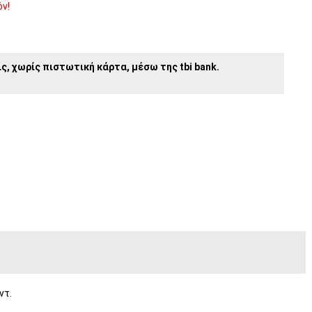
όν!
ς, χωρίς πιστωτική κάρτα, μέσω της tbi bank.
ντ.