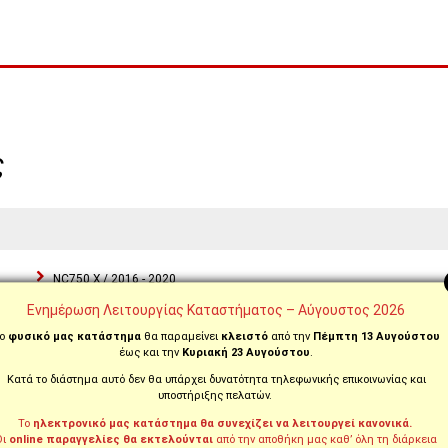
ς
NC750 X / 2016 - 2020
TRANSALP XL700V / 2008 - 2010
Ενημέρωση Λειτουργίας Καταστήματος – Αύγουστος 2026
TRANSALP XL700V / 2011 - 2013
ο
φυσικό μας κατάστημα
θα παραμείνει
κλειστό
από την
Πέμπτη 13 Αυγούστου
TRANSALP XL700V ABS / 2008 - 2010
έως και την
Κυριακή 23 Αυγούστου
.
Κατά το διάστημα αυτό δεν θα υπάρχει δυνατότητα τηλεφωνικής επικοινωνίας και
υποστήριξης πελατών.
Το
ηλεκτρονικό μας κατάστημα θα συνεχίζει να λειτουργεί κανονικά.
Οι
online παραγγελίες θα εκτελούνται
από την αποθήκη μας καθ’ όλη τη διάρκεια