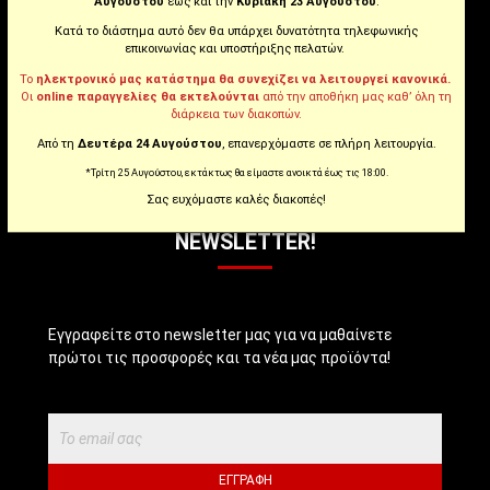
Αυγούστου
έως και την
Κυριακή 23 Αυγούστου
.
Κατά το διάστημα αυτό δεν θα υπάρχει δυνατότητα τηλεφωνικής
Instagram
επικοινωνίας και υποστήριξης πελατών.
Το
ηλεκτρονικό μας κατάστημα θα συνεχίζει να λειτουργεί κανονικά.
Οι
online παραγγελίες θα εκτελούνται
από την αποθήκη μας καθ’ όλη τη
Youtube
διάρκεια των διακοπών.
Από τη
Δευτέρα 24 Αυγούστου
, επανερχόμαστε σε πλήρη λειτουργία.
Tiktok
*Τρίτη 25 Αυγούστου, εκτάκτως θα είμαστε ανοικτά έως τις 18:00.
Σας ευχόμαστε καλές διακοπές!
NEWSLETTER!
Εγγραφείτε στο newsletter μας για να μαθαίνετε
πρώτοι τις προσφορές και τα νέα μας προϊόντα!
ΕΓΓΡΑΦΉ