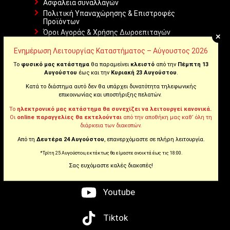
Ασφάλεια συναλλαγών
Πολιτική Υπαναχώρησης & Επιστροφές
Προϊόντων
Όροι Αγοράς & Χρήσης Δωροεπιταγών
+
tbi bank: Αγόρασε τώρα, και Πλήρωσε αργότερα!
Ενημέρωση Λειτουργίας Καταστήματος – Αύγουστος 2026
Θέσεις Εργασίας
Επικοινωνήστε μαζί μας
Το
φυσικό μας κατάστημα
θα παραμείνει
κλειστό
από την
Πέμπτη 13
Αυγούστου
έως και την
Κυριακή 23 Αυγούστου
.
Κατά το διάστημα αυτό δεν θα υπάρχει δυνατότητα τηλεφωνικής
WE ARE SOCIAL
επικοινωνίας και υποστήριξης πελατών.
Το
ηλεκτρονικό μας κατάστημα θα συνεχίζει να λειτουργεί κανονικά.
Οι
online παραγγελίες θα εκτελούνται
από την αποθήκη μας καθ’ όλη τη
διάρκεια των διακοπών.
Facebook
Από τη
Δευτέρα 24 Αυγούστου
, επανερχόμαστε σε πλήρη λειτουργία.
*Τρίτη 25 Αυγούστου, εκτάκτως θα είμαστε ανοικτά έως τις 18:00.
Instagram
Σας ευχόμαστε καλές διακοπές!
Youtube
Tiktok