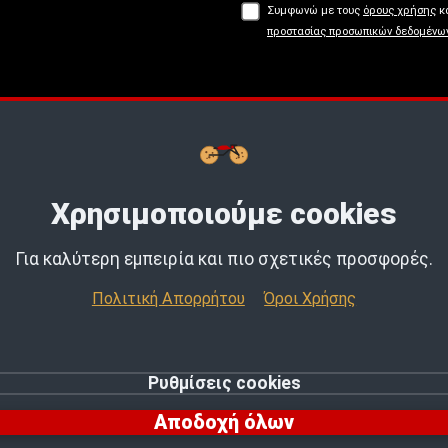
Συμφωνώ με τους
όρους χρήσης
κα
προστασίας προσωπικών δεδομένω
Buy now, Pay later με
tbi
bank.
Μάθε
Χρησιμοποιούμε cookies
Για καλύτερη εμπειρία και πιο σχετικές προσφορές.
Πολιτική Απορρήτου
Όροι Χρήσης
Ρυθμίσεις cookies
© 2026 MotoExpert | All rights reserved.
Αποδοχή όλων