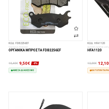
ΚΩΔ. FDB2256EF
ΚΩΔ. HFA1120
ΤΑΚΑΚΙΑ FERODO
ΦΙΛΤΡΟ ΑΕΡΟΣ HIFL
ΟΡΓΑΝΙΚΆ ΜΠΡΟΣΤΆ FDB2256EF
HFA1120
9,50€
12,10
10,40€
13,00€
-8%
ΆΜΕΣΑ ΔΙΑΘΈΣΙΜΟ
ΚΑΤΌΠΙΝ ΠΑΡΑΓ
ΣΤΟ ΚΑΛΆΘΙ