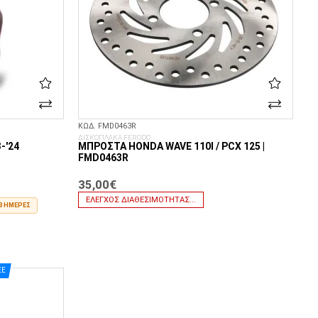
ΚΩΔ. FMD0463R
ΔΙΣΚΟΠΛΑΚΑ FERODO
-'24
ΜΠΡΟΣΤΆ HONDA WAVE 110I / PCX 125 |
FMD0463R
35,00€
ΈΛΕΓΧΟΣ ΔΙΑΘΕΣΙΜΌΤΗΤΑΣ...
3 ΗΜΈΡΕΣ
EE