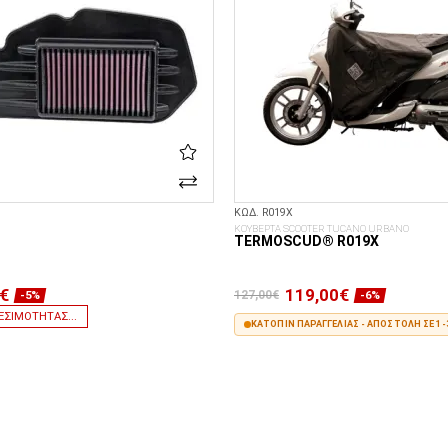
ΚΩΔ. R019X
ΚΟΥΒΕΡΤΑ SCOOTER TUCANO URBANO
TERMOSCUD® R019X
€
119,00€
127,00€
-5%
-6%
ΕΣΙΜΌΤΗΤΑΣ...
ΚΑΤΌΠΙΝ ΠΑΡΑΓΓΕΛΊΑΣ - ΑΠΟΣΤΟΛΉ ΣΕ 1-
ΣΤΟ ΚΑΛΆΘΙ