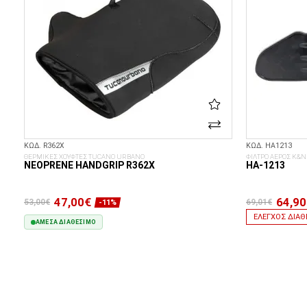
ΚΩΔ. R362X
ΚΩΔ. HA1213
ΘΕΡΜΙΚΕΣ ΧΟΥΦΤΕΣ TUCANO URBANO
ΦΙΛΤΡΟ ΑΕΡΟΣ K&N
NEOPRENE HANDGRIP R362X
HA-1213
47,00€
64,90
53,00€
69,01€
-11%
ΈΛΕΓΧΟΣ ΔΙΑΘ
ΆΜΕΣΑ ΔΙΑΘΈΣΙΜΟ
ΣΤΟ ΚΑΛΆΘΙ