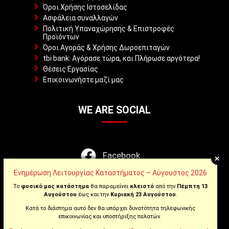
Όροι Χρήσης Ιστοσελίδας
Ασφάλεια συναλλαγών
Πολιτική Υπαναχώρησης & Επιστροφές
Προϊόντων
Όροι Αγοράς & Χρήσης Δωροεπιταγών
tbi bank: Αγόρασε τώρα, και Πλήρωσε αργότερα!
Θέσεις Εργασίας
Επικοινωνήστε μαζί μας
WE ARE SOCIAL
Facebook
+
Ενημέρωση Λειτουργίας Καταστήματος – Αύγουστος 2026
Instagram
Το
φυσικό μας κατάστημα
θα παραμείνει
κλειστό
από την
Πέμπτη 13
Αυγούστου
έως και την
Κυριακή 23 Αυγούστου
.
Youtube
Κατά το διάστημα αυτό δεν θα υπάρχει δυνατότητα τηλεφωνικής
επικοινωνίας και υποστήριξης πελατών.