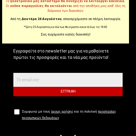
Tiktok
Το
ηλεκτρονικό μας κατάστημα θα συνεχίζει να λειτουργεί κανονικά.
Οι
online παραγγελίες θα εκτελούνται
από την αποθήκη μας καθ’ όλη τη
διάρκεια των διακοπών.
Από τη
Δευτέρα 24 Αυγούστου
, επανερχόμαστε σε πλήρη λειτουργία.
NEWSLETTER!
*Τρίτη 25 Αυγούστου, εκτάκτως θα είμαστε ανοικτά έως τις 18:00.
Σας ευχόμαστε καλές διακοπές!
Εγγραφείτε στο newsletter μας για να μαθαίνετε
πρώτοι τις προσφορές και τα νέα μας προϊόντα!
ΕΓΓΡΑΦΉ
Συμφωνώ με τους
όρους χρήσης
και τη πολιτική
προστασίας
προσωπικών δεδομένων