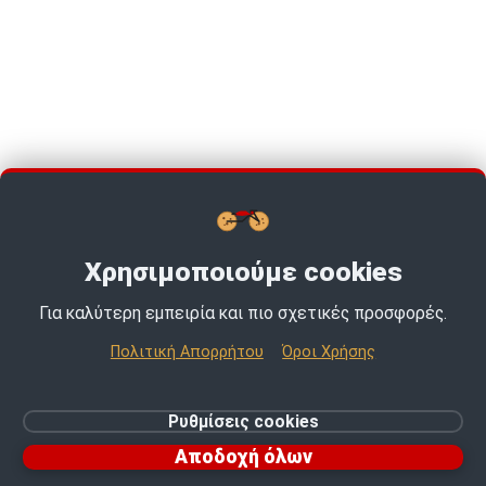
Χρησιμοποιούμε cookies
Για καλύτερη εμπειρία και πιο σχετικές προσφορές.
TOP PICKS · TOP PICKS · TOP PICKS ·
Πολιτική Απορρήτου
Όροι Χρήσης
© 2026 MotoExpert | All rights reserved.
Ρυθμίσεις cookies
Ρυθμίσεις cookies
Αποδοχή όλων