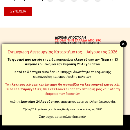
ΣΥΝΈΧΕΙΑ
ΔΩΡΕΑΝ ΑΠΟΣΤΟΛΗ
ΣΕ ΟΛΗ ΤΗΝ ΕΛΛΑΔΑ ΑΠΟ 99€
+
ΠΡΟΪΟΝΤΑ ΜΕ ΤΗΝ ΕΝΔΕΙΞΗ:
FREE
Ενημέρωση Λειτουργίας Καταστήματος – Αύγουστος 2026
Το
φυσικό μας κατάστημα
θα παραμείνει
κλειστό
από την
Πέμπτη 13
ΠΑΡΑΓΓΕΙΛΤΕ ΚΑΙ
ΤΗΛΕΦΩΝΙΚΑ ΣΤΟ
Αυγούστου
έως και την
Κυριακή 23 Αυγούστου
.
210.5769.200
Κατά το διάστημα αυτό δεν θα υπάρχει δυνατότητα τηλεφωνικής
επικοινωνίας και υποστήριξης πελατών.
ΑΛΛΑΞΑΤΕ ΓΝΩΜΗ;
ΔΙΚΑΙΩΜΑ ΕΠΙΣΤΡΟΦΗΣ
ΣΕ ΕΩΣ 14 ΗΜΕΡΕΣ!
Το
ηλεκτρονικό μας κατάστημα θα συνεχίζει να λειτουργεί κανονικά.
Οι
online παραγγελίες θα εκτελούνται
από την αποθήκη μας καθ’ όλη τη
διάρκεια των διακοπών.
ΔΟΣΕΙΣ ΜΕ ΕΥΕΛΙΞΙΑ
ΕΩΣ 18 ΑΤΟΚΕΣ ΜΕ ΠΙΣΤΩΤΙΚΗ
Από τη
Δευτέρα 24 Αυγούστου
, επανερχόμαστε σε πλήρη λειτουργία.
ΕΩΣ 60 ΔΟΣΕΙΣ ΜΕ tbi bank
*Τρίτη 25 Αυγούστου, εκτάκτως θα είμαστε ανοικτά έως τις 18:00.
Σας ευχόμαστε καλές διακοπές!