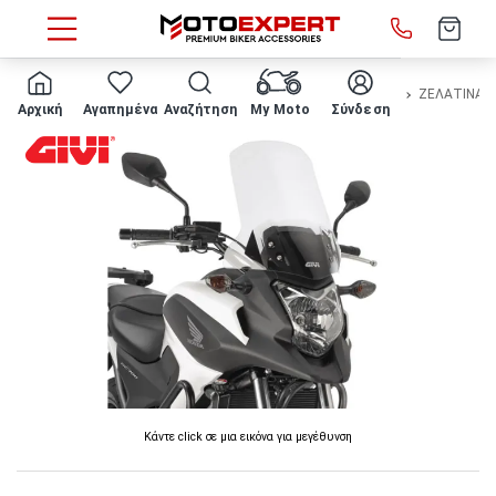
HOME
Μάρκα/μοντέλο
HONDA
NC700 X
2012 - 2013
ΖΕΛΑΤΙΝΑ ΜΗ
Αρχική
Αγαπημένα
Αναζήτηση
My Moto
Σύνδεση
Κάντε click σε μια εικόνα για μεγέθυνση