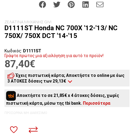
ΖΕΛΑΤΙΝΑ ΜΗΧΑΝΗΣ GIVI
D1111ST Honda NC 700X '12-'13/ NC
750X/ 750X DCT '14-'15
Κωδικός:
D1111ST
Γράψτε πρώτος μια αξιολόγηση για αυτό το προϊόν!
87,40€
Έχεις πιστωτική κάρτα; Αποκτήστε το online με έως
3 ΑΤΟΚΕΣ δόσεις των 29,13€
3
άτοκες δόσεις:
29,13€
/ μήνα
Αποκτήστε το σε 21,85€ x 4 άτοκες δόσεις, χωρίς
2
άτοκες δόσεις:
43,70€
/ μήνα
πιστωτική κάρτα, μέσω της tbi bank.
Περισσότερα
ΠΡΟΣΩΡΙΝΆ ΜΗ ΔΙΑΘΈΣΙΜΟ