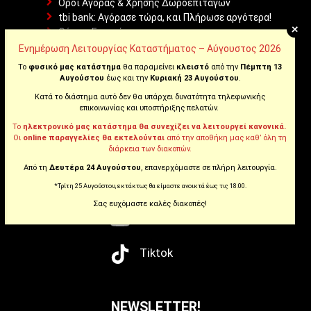
Όροι Αγοράς & Χρήσης Δωροεπιταγών
tbi bank: Αγόρασε τώρα, και Πλήρωσε αργότερα!
+
Θέσεις Εργασίας
Επικοινωνήστε μαζί μας
Ενημέρωση Λειτουργίας Καταστήματος – Αύγουστος 2026
Το
φυσικό μας κατάστημα
θα παραμείνει
κλειστό
από την
Πέμπτη 13
Αυγούστου
έως και την
Κυριακή 23 Αυγούστου
.
WE ARE SOCIAL
Κατά το διάστημα αυτό δεν θα υπάρχει δυνατότητα τηλεφωνικής
επικοινωνίας και υποστήριξης πελατών.
Το
ηλεκτρονικό μας κατάστημα θα συνεχίζει να λειτουργεί κανονικά.
Οι
online παραγγελίες θα εκτελούνται
από την αποθήκη μας καθ’ όλη τη
Facebook
διάρκεια των διακοπών.
Από τη
Δευτέρα 24 Αυγούστου
, επανερχόμαστε σε πλήρη λειτουργία.
Instagram
*Τρίτη 25 Αυγούστου, εκτάκτως θα είμαστε ανοικτά έως τις 18:00.
Σας ευχόμαστε καλές διακοπές!
Youtube
Tiktok
NEWSLETTER!