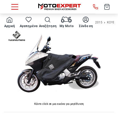
HOME
Μάρκα/μοντέλο
HONDA
INTEGRA 750
2014 - 2015
ΚΟΥΒΕ
Αρχική
Αγαπημένα
Αναζήτηση
My Moto
Σύνδεση
Κάντε click σε μια εικόνα για μεγέθυνση