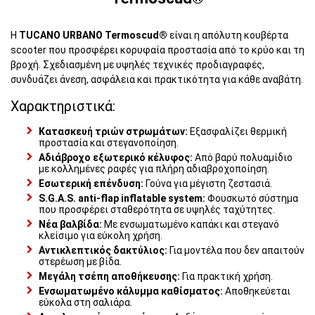
Η
TUCANO URBANO Termoscud®
είναι η απόλυτη κουβέρτα
scooter που προσφέρει κορυφαία προστασία από το κρύο και τη
βροχή. Σχεδιασμένη με υψηλές τεχνικές προδιαγραφές,
συνδυάζει άνεση, ασφάλεια και πρακτικότητα για κάθε αναβάτη.
Χαρακτηριστικά:
Κατασκευή τριών στρωμάτων:
Εξασφαλίζει θερμική
προστασία και στεγανοποίηση.
Αδιάβροχο εξωτερικό κέλυφος:
Από βαρύ πολυαμίδιο
με κολλημένες ραφές για πλήρη αδιαβροχοποίηση.
Εσωτερική επένδυση:
Γούνα για μέγιστη ζεστασιά.
S.G.A.S. anti-flap inflatable system:
Φουσκωτό σύστημα
που προσφέρει σταθερότητα σε υψηλές ταχύτητες.
Νέα βαλβίδα:
Με ενσωματωμένο καπάκι και στεγανό
κλείσιμο για εύκολη χρήση.
Αντικλεπτικός δακτύλιος:
Για μοντέλα που δεν απαιτούν
στερέωση με βίδα.
Μεγάλη τσέπη αποθήκευσης:
Για πρακτική χρήση.
Ενσωματωμένο κάλυμμα καθίσματος:
Αποθηκεύεται
εύκολα στη σαλιάρα.