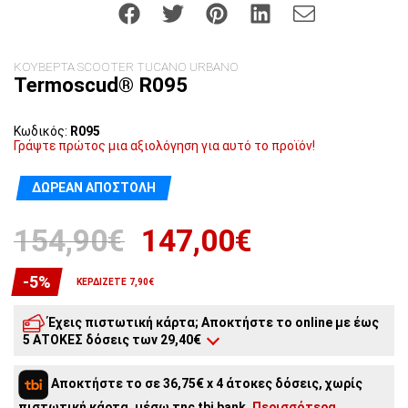
ΚΟΥΒΕΡΤΑ SCOOTER TUCANO URBANO
Termoscud® R095
Κωδικός:
R095
Γράψτε πρώτος μια αξιολόγηση για αυτό το προϊόν!
ΔΩΡΕΆΝ ΑΠΟΣΤΟΛΉ
154,90€
147,00€
-5%
ΚΕΡΔΊΖΕΤΕ 7,90€
Έχεις πιστωτική κάρτα; Αποκτήστε το online με έως
5 ΑΤΟΚΕΣ δόσεις των 29,40€
5
άτοκες δόσεις:
29,40€
/ μήνα
Αποκτήστε το σε 36,75€ x 4 άτοκες δόσεις, χωρίς
4
άτοκες δόσεις:
36,75€
/ μήνα
πιστωτική κάρτα, μέσω της tbi bank.
Περισσότερα