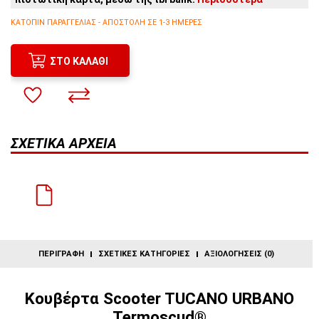
3
άτοκες δόσεις:
49,00€
/ μήνα
2
άτοκες δόσεις:
73,50€
/ μήνα
ΚΑΤΌΠΙΝ ΠΑΡΑΓΓΕΛΊΑΣ - ΑΠΟΣΤΟΛΉ ΣΕ 1-3 ΗΜΈΡΕΣ
ΣΤΟ ΚΑΛΆΘΙ
ΣΧΕΤΙΚΆ ΑΡΧΕΊΑ
ΠΕΡΙΓΡΑΦΉ
ΣΧΕΤΙΚΈΣ ΚΑΤΗΓΟΡΊΕΣ
ΑΞΙΟΛΟΓΉΣΕΙΣ (0)
Κουβέρτα Scooter TUCANO URBANO
Termoscud®