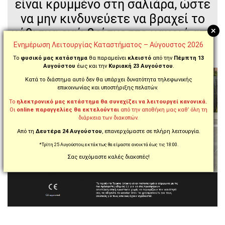
είναι κρυμμένο στη σαλιάρα, ώστε
να μην κινδυνεύετε να βραχεί το
+
κάθισμα ενώ βρίσκεστε μακριά από
το scooter σας.
Ενημέρωση Λειτουργίας Καταστήματος – Αύγουστος 2026
Το
φυσικό μας κατάστημα
θα παραμείνει
κλειστό
από την
Πέμπτη 13
Αυγούστου
έως και την
Κυριακή 23 Αυγούστου
.
Κατά το διάστημα αυτό δεν θα υπάρχει δυνατότητα τηλεφωνικής
επικοινωνίας και υποστήριξης πελατών.
Το
ηλεκτρονικό μας κατάστημα θα συνεχίζει να λειτουργεί κανονικά.
Οι
online παραγγελίες θα εκτελούνται
από την αποθήκη μας καθ’ όλη τη
διάρκεια των διακοπών.
Από τη
Δευτέρα 24 Αυγούστου
, επανερχόμαστε σε πλήρη λειτουργία.
*Τρίτη 25 Αυγούστου, εκτάκτως θα είμαστε ανοικτά έως τις 18:00.
Σας ευχόμαστε καλές διακοπές!