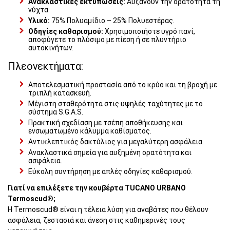
Ανακλαστικές εκτυπώσεις:
Αυξάνουν την ορατότητα τη
νύχτα.
Υλικό:
75% Πολυαμίδιο – 25% Πολυεστέρας.
Οδηγίες καθαρισμού:
Χρησιμοποιήστε υγρό πανί,
αποφύγετε το πλύσιμο με πίεση ή σε πλυντήριο
αυτοκινήτων.
Πλεονεκτήματα:
Αποτελεσματική προστασία από το κρύο και τη βροχή με
τριπλή κατασκευή.
Μέγιστη σταθερότητα στις υψηλές ταχύτητες με το
σύστημα S.G.A.S.
Πρακτική σχεδίαση με τσέπη αποθήκευσης και
ενσωματωμένο κάλυμμα καθίσματος.
Αντικλεπτικός δακτύλιος για μεγαλύτερη ασφάλεια.
Ανακλαστικά σημεία για αυξημένη ορατότητα και
ασφάλεια.
Εύκολη συντήρηση με απλές οδηγίες καθαρισμού.
Γιατί να επιλέξετε την κουβέρτα TUCANO URBANO
Termoscud®;
Η Termoscud® είναι η τέλεια λύση για αναβάτες που θέλουν
ασφάλεια, ζεστασιά και άνεση στις καθημερινές τους