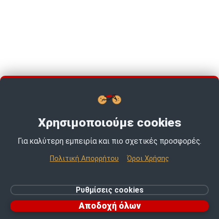
Χρησιμοποιούμε cookies
Για καλύτερη εμπειρία και πιο σχετικές προσφορές.
TOP PICKS · TOP PICKS · TOP PICKS ·
Πολιτική Απορρήτου
Όροι Χρήσης
© 2026 MotoExpert | All rights reserved.
Ρυθμίσεις cookies
Ρυθμίσεις cookies
Αποδοχή όλων