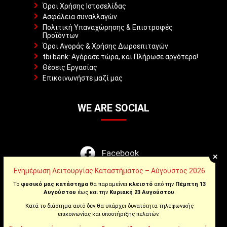
Όροι Χρήσης Ιστοσελίδας
Ασφάλεια συναλλαγών
Πολιτική Υπαναχώρησης & Επιστροφές
Προϊόντων
Όροι Αγοράς & Χρήσης Δωροεπιταγών
tbi bank: Αγόρασε τώρα, και Πλήρωσε αργότερα!
Θέσεις Εργασίας
Επικοινωνήστε μαζί μας
WE ARE SOCIAL
Facebook
+
Ενημέρωση Λειτουργίας Καταστήματος – Αύγουστος 2026
Instagram
Το
φυσικό μας κατάστημα
θα παραμείνει
κλειστό
από την
Πέμπτη 13
Αυγούστου
έως και την
Κυριακή 23 Αυγούστου
.
Youtube
Κατά το διάστημα αυτό δεν θα υπάρχει δυνατότητα τηλεφωνικής
επικοινωνίας και υποστήριξης πελατών.