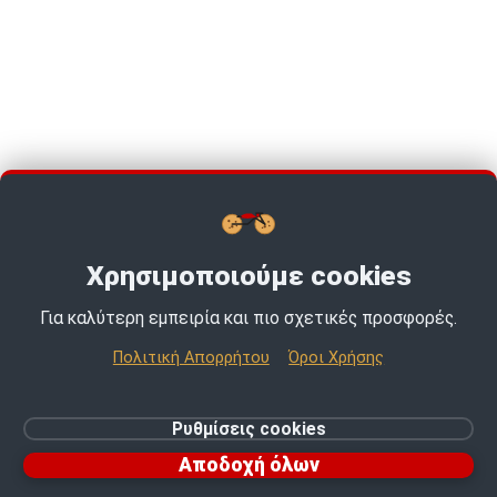
Χρησιμοποιούμε cookies
Για καλύτερη εμπειρία και πιο σχετικές προσφορές.
TOP PICKS · TOP PICKS · TOP PICKS ·
Πολιτική Απορρήτου
Όροι Χρήσης
© 2026 MotoExpert | All rights reserved.
Ρυθμίσεις cookies
Ρυθμίσεις cookies
Αποδοχή όλων