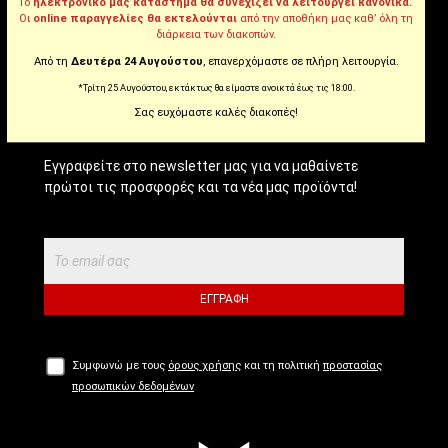
Tiktok
Το
ηλεκτρονικό μας κατάστημα θα συνεχίζει να λειτουργεί κανονικά.
Οι
online παραγγελίες θα εκτελούνται
από την αποθήκη μας καθ’ όλη τη
διάρκεια των διακοπών.
Από τη
Δευτέρα 24 Αυγούστου
, επανερχόμαστε σε πλήρη λειτουργία.
NEWSLETTER!
*Τρίτη 25 Αυγούστου, εκτάκτως θα είμαστε ανοικτά έως τις 18:00.
Σας ευχόμαστε καλές διακοπές!
Εγγραφείτε στο newsletter μας για να μαθαίνετε
πρώτοι τις προσφορές και τα νέα μας προϊόντα!
ΕΓΓΡΑΦΉ
Συμφωνώ με τους
όρους χρήσης
και τη πολιτική
προστασίας
προσωπικών δεδομένων