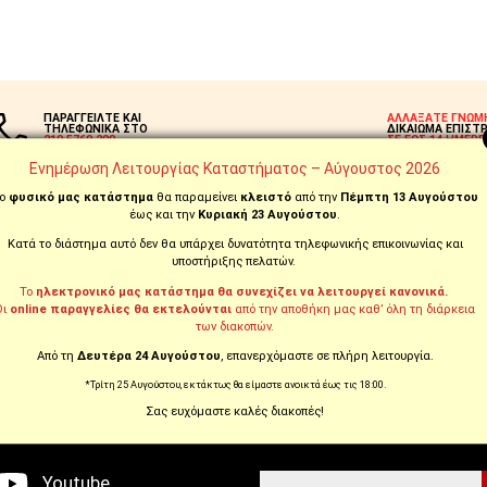
ΠΑΡΑΓΓΕΙΛΤΕ ΚΑΙ
ΑΛΛΑΞΑΤΕ ΓΝΩΜ
ΤΗΛΕΦΩΝΙΚΑ ΣΤΟ
ΔΙΚΑΙΩΜΑ ΕΠΙΣΤ
210.5769.200
ΣΕ ΕΩΣ 14 ΗΜΕΡΕ
Ενημέρωση Λειτουργίας Καταστήματος – Αύγουστος 2026
ο
φυσικό μας κατάστημα
θα παραμείνει
κλειστό
από την
Πέμπτη 13 Αυγούστου
έως και την
Κυριακή 23 Αυγούστου
.
Κατά το διάστημα αυτό δεν θα υπάρχει δυνατότητα τηλεφωνικής επικοινωνίας και
υποστήριξης πελατών.
WE ARE SOCIAL
NEWSLETTER
Το
ηλεκτρονικό μας κατάστημα θα συνεχίζει να λειτουργεί κανονικά.
Οι
online παραγγελίες θα εκτελούνται
από την αποθήκη μας καθ’ όλη τη διάρκεια
των διακοπών.
Από τη
Δευτέρα 24 Αυγούστου
, επανερχόμαστε σε πλήρη λειτουργία.
Εγγραφείτε στο newsletter μας 
Facebook
*Τρίτη 25 Αυγούστου, εκτάκτως θα είμαστε ανοικτά έως τις 18:00.
μαθαίνετε πρώτοι τις προσφορέ
Σας ευχόμαστε καλές διακοπές!
μας προϊόντα!
Instagram
Youtube