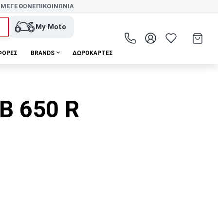
 ΜΕΓΕΘΩΝ
ΕΠΙΚΟΙΝΩΝΙΑ
My Moto
ΦΟΡΕΣ
BRANDS
ΔΩΡΟΚΆΡΤΕΣ
B 650 R