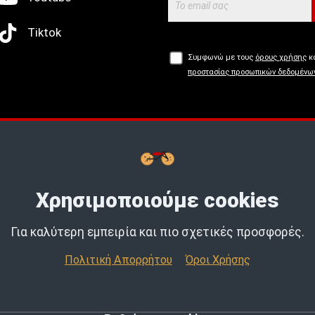
Tiktok
Συμφωνώ με τους
όρους χρήσης
κα
προστασίας προσωπικών δεδομένω
Buy now, Pay later με
tbi
bank.
Μάθε
Χρησιμοποιούμε cookies
Για καλύτερη εμπειρία και πιο σχετικές προσφορές.
Πολιτική Απορρήτου
Όροι Χρήσης