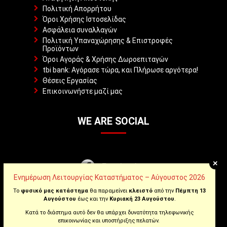
Πολιτική Απορρήτου
Όροι Χρήσης Ιστοσελίδας
Ασφάλεια συναλλαγών
Πολιτική Υπαναχώρησης & Επιστροφές
Προϊόντων
Όροι Αγοράς & Χρήσης Δωροεπιταγών
tbi bank: Αγόρασε τώρα, και Πλήρωσε αργότερα!
Θέσεις Εργασίας
Επικοινωνήστε μαζί μας
WE ARE SOCIAL
+
Facebook
Ενημέρωση Λειτουργίας Καταστήματος – Αύγουστος 2026
Instagram
Το
φυσικό μας κατάστημα
θα παραμείνει
κλειστό
από την
Πέμπτη 13
Αυγούστου
έως και την
Κυριακή 23 Αυγούστου
.
Κατά το διάστημα αυτό δεν θα υπάρχει δυνατότητα τηλεφωνικής
Youtube
επικοινωνίας και υποστήριξης πελατών.