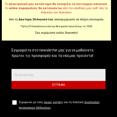
Το
ηλεκτρονικό μας κατάστημα θα συνεχίζει να λειτουργεί κανονικά.
Tiktok
Οι
online παραγγελίες θα εκτελούνται
από την αποθήκη μας καθ’ όλη τη
διάρκεια των διακοπών.
Από τη
Δευτέρα 24 Αυγούστου
, επανερχόμαστε σε πλήρη λειτουργία.
*Τρίτη 25 Αυγούστου, εκτάκτως θα είμαστε ανοικτά έως τις 18:00.
NEWSLETTER!
Σας ευχόμαστε καλές διακοπές!
Εγγραφείτε στο newsletter μας για να μαθαίνετε
πρώτοι τις προσφορές και τα νέα μας προϊόντα!
ΕΓΓΡΑΦΉ
Συμφωνώ με τους
όρους χρήσης
και τη πολιτική
προστασίας
προσωπικών δεδομένων