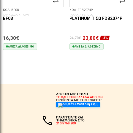
ΚΩΔ. BF08
ΚΩΔ. FDB2074P
TANKLOCK KIT GIVI
ΤΑΚΑΚΙΑ FERODO
BF08
PLATINUM ΠΊΣΩ FDB2074P
16,30€
23,80€
24,70€
-3%
ΆΜΕΣΑ ΔΙΑΘΈΣΙΜΟ
ΆΜΕΣΑ ΔΙΑΘΈΣΙΜΟ
ΣΤΟ ΚΑΛΆΘΙ
ΣΤΟ ΚΑΛΆΘΙ
ΔΩΡΕΑΝ ΑΠΟΣΤΟΛΗ
ΣΕ ΟΛΗ ΤΗΝ ΕΛΛΑΔΑ ΑΠΟ 99€
ΠΡΟΪΟΝΤΑ ΜΕ ΤΗΝ ΕΝΔΕΙΞΗ:
FREE
ΠΑΡΑΓΓΕΙΛΤΕ ΚΑΙ
ΤΗΛΕΦΩΝΙΚΑ ΣΤΟ
210.5769.200