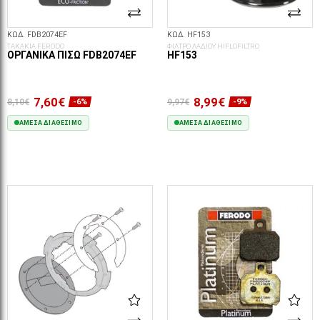
ΚΩΔ. FDB2074EF
ΚΩΔ. HF153
ΤΑΚΑΚΙΑ FERODO
ΦΙΛΤΡΟ ΛΑΔΙΟΥ HIFLOFILTRO
ΟΡΓΑΝΙΚΆ ΠΊΣΩ FDB2074EF
HF153
7,60€
8,99€
8,10€
9,97€
-6%
-9%
ΆΜΕΣΑ ΔΙΑΘΈΣΙΜΟ
ΆΜΕΣΑ ΔΙΑΘΈΣΙΜΟ
ΣΤΟ ΚΑΛΆΘΙ
ΣΤΟ ΚΑΛΆΘΙ