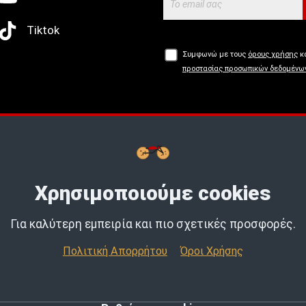
Tiktok
Συμφωνώ με τους
όρους χρήσης
κα
προστασίας προσωπικών δεδομένω
Buy now, Pay later με
tbi
bank.
Μάθε
Χρησιμοποιούμε cookies
Για καλύτερη εμπειρία και πιο σχετικές προσφορές.
Πολιτική Απορρήτου
Όροι Χρήσης