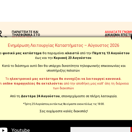
ΠΑΡΑΓΓΕΙΛΤΕ ΚΑΙ
ΑΛΛΑΞΑΤΕ ΓΝΩΜ
ΤΗΛΕΦΩΝΙΚΑ ΣΤΟ
ΔΙΚΑΙΩΜΑ ΕΠΙΣΤ
210.5769.200
ΣΕ ΕΩΣ 14 ΗΜΕΡΕ
Ενημέρωση Λειτουργίας Καταστήματος – Αύγουστος 2026
ο
φυσικό μας κατάστημα
θα παραμείνει
κλειστό
από την
Πέμπτη 13 Αυγούστου
έως και την
Κυριακή 23 Αυγούστου
.
Κατά το διάστημα αυτό δεν θα υπάρχει δυνατότητα τηλεφωνικής επικοινωνίας και
υποστήριξης πελατών.
WE ARE SOCIAL
NEWSLETTER
Το
ηλεκτρονικό μας κατάστημα θα συνεχίζει να λειτουργεί κανονικά.
Οι
online παραγγελίες θα εκτελούνται
από την αποθήκη μας καθ’ όλη τη διάρκεια
των διακοπών.
Από τη
Δευτέρα 24 Αυγούστου
, επανερχόμαστε σε πλήρη λειτουργία.
Εγγραφείτε στο newsletter μας 
Facebook
*Τρίτη 25 Αυγούστου, εκτάκτως θα είμαστε ανοικτά έως τις 18:00.
μαθαίνετε πρώτοι τις προσφορέ
Σας ευχόμαστε καλές διακοπές!
μας προϊόντα!
Instagram
Youtube