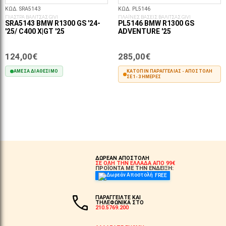
ΚΩΔ. SRA5143
ΚΩΔ. PL5146
ΠΙΑΣΤΡΑ ΒΑΛΙΤΣΑΣ GIVI
ΠΛΑΪΝΕΣ ΒΑΣΕΙΣ ΒΑΛΙΤΣΑΣ GIVI
SRA5143 BMW R1300 GS '24-
PL5146 BMW R1300 GS
'25/ C400 X|GT '25
ADVENTURE '25
124,00€
285,00€
ΆΜΕΣΑ ΔΙΑΘΈΣΙΜΟ
ΚΑΤΌΠΙΝ ΠΑΡΑΓΓΕΛΊΑΣ - ΑΠΟΣΤΟΛΉ
ΣΕ 1-3 ΗΜΈΡΕΣ
ΣΤΟ ΚΑΛΆΘΙ
ΣΤΟ ΚΑΛΆΘΙ
ΔΩΡΕΑΝ ΑΠΟΣΤΟΛΗ
ΣΕ ΟΛΗ ΤΗΝ ΕΛΛΑΔΑ ΑΠΟ 99€
ΠΡΟΪΟΝΤΑ ΜΕ ΤΗΝ ΕΝΔΕΙΞΗ:
FREE
ΠΑΡΑΓΓΕΙΛΤΕ ΚΑΙ
ΤΗΛΕΦΩΝΙΚΑ ΣΤΟ
210.5769.200