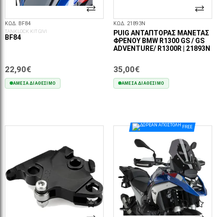
ΚΩΔ. BF84
ΚΩΔ. 21893N
TANKLOCK KIT GIVI
PUIG ΑΝΤΆΠΤΟΡΑΣ ΜΑΝΈΤΑΣ
BF84
ΦΡΈΝΟΥ BMW R1300 GS / GS
ADVENTURE/ R1300R | 21893N
22,90€
35,00€
ΆΜΕΣΑ ΔΙΑΘΈΣΙΜΟ
ΆΜΕΣΑ ΔΙΑΘΈΣΙΜΟ
ΣΤΟ ΚΑΛΆΘΙ
ΣΤΟ ΚΑΛΆΘΙ
FREE