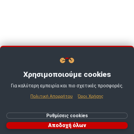
Χρησιμοποιούμε cookies
Για καλύτερη εμπειρία και πιο σχετικές προσφορές.
TOP PICKS · TOP PICKS · TOP PICKS ·
Πολιτική Απορρήτου
Όροι Χρήσης
© 2026 MotoExpert | All rights reserved.
Ρυθμίσεις cookies
Ρυθμίσεις cookies
Αποδοχή όλων