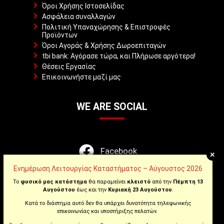
Όροι Χρήσης Ιστοσελίδας
Ασφάλεια συναλλαγών
Πολιτική Υπαναχώρησης & Επιστροφές
Προϊόντων
Όροι Αγοράς & Χρήσης Δωροεπιταγών
tbi bank: Αγόρασε τώρα, και Πλήρωσε αργότερα!
Θέσεις Εργασίας
Επικοινωνήστε μαζί μας
WE ARE SOCIAL
Facebook
+
Ενημέρωση Λειτουργίας Καταστήματος – Αύγουστος 2026
Instagram
Το
φυσικό μας κατάστημα
θα παραμείνει
κλειστό
από την
Πέμπτη 13
Αυγούστου
έως και την
Κυριακή 23 Αυγούστου
.
Youtube
Κατά το διάστημα αυτό δεν θα υπάρχει δυνατότητα τηλεφωνικής
επικοινωνίας και υποστήριξης πελατών.