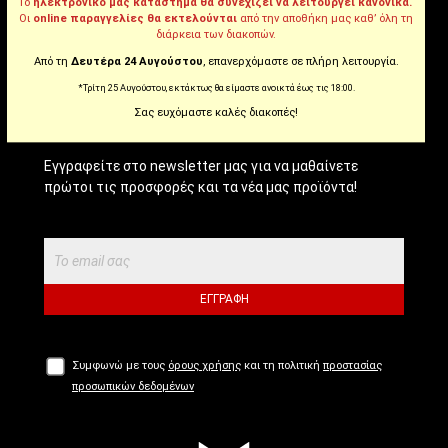
Tiktok
Το
ηλεκτρονικό μας κατάστημα θα συνεχίζει να λειτουργεί κανονικά.
Οι
online παραγγελίες θα εκτελούνται
από την αποθήκη μας καθ’ όλη τη
διάρκεια των διακοπών.
Από τη
Δευτέρα 24 Αυγούστου
, επανερχόμαστε σε πλήρη λειτουργία.
NEWSLETTER!
*Τρίτη 25 Αυγούστου, εκτάκτως θα είμαστε ανοικτά έως τις 18:00.
Σας ευχόμαστε καλές διακοπές!
Εγγραφείτε στο newsletter μας για να μαθαίνετε
πρώτοι τις προσφορές και τα νέα μας προϊόντα!
ΕΓΓΡΑΦΉ
Συμφωνώ με τους
όρους χρήσης
και τη πολιτική
προστασίας
προσωπικών δεδομένων