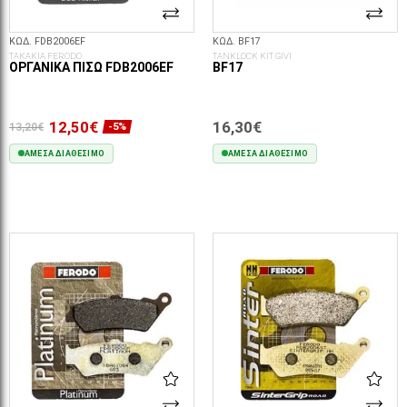
ΚΩΔ. FDB2006EF
ΚΩΔ. BF17
ΤΑΚΑΚΙΑ FERODO
TANKLOCK KIT GIVI
ΟΡΓΑΝΙΚΆ ΠΊΣΩ FDB2006EF
BF17
12,50€
16,30€
13,20€
-5%
ΆΜΕΣΑ ΔΙΑΘΈΣΙΜΟ
ΆΜΕΣΑ ΔΙΑΘΈΣΙΜΟ
ΣΤΟ ΚΑΛΆΘΙ
ΣΤΟ ΚΑΛΆΘΙ