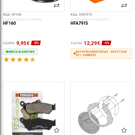
ΚΩΔ. HF160
ΚΩΔ. HFA7915
ΦΙΛΤΡΟ ΛΑΔΙΟΥ HIFLOFILTRO
ΦΙΛΤΡΟ ΑΕΡΟΣ HIFLOFILTRO
HF160
HFA7915
9,95€
12,29€
10,85€
13,14€
-8%
-6%
ΆΜΕΣΑ ΔΙΑΘΈΣΙΜΟ
ΚΑΤΌΠΙΝ ΠΑΡΑΓΓΕΛΊΑΣ - ΑΠΟΣΤΟΛΉ
ΣΕ 1-3 ΗΜΈΡΕΣ
ΣΤΟ ΚΑΛΆΘΙ
ΣΤΟ ΚΑΛΆΘΙ