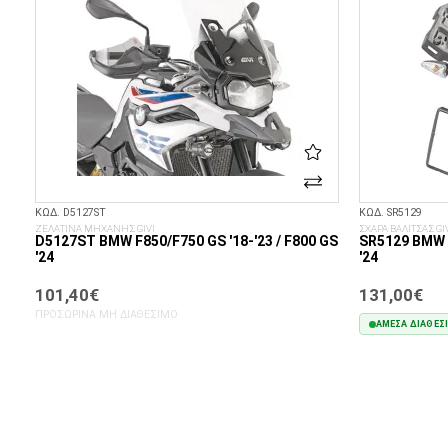
ΚΩΔ. D5127ST
ΚΩΔ. SR5129
ΖΕΛΑΤΙΝΑ ΜΗΧΑΝΗΣ GIVI
ΣΧΑΡΑ ΒΑΛΙΤΣΑΣ GI
D5127ST BMW F850/F750 GS '18-'23 / F800 GS
SR5129 BMW F 
'24
'24
101,40€
131,00€
ΠΡΟΣΩΡΙΝΆ ΜΗ ΔΙΑΘΈΣΙΜΟ
ΆΜΕΣΑ ΔΙΑΘΈΣ