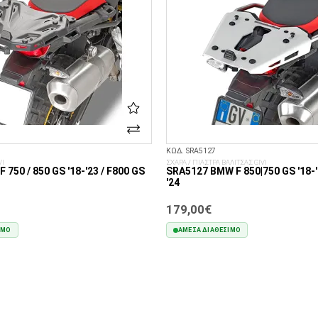
ΚΩΔ. SRA5127
VI
ΣΧΑΡΑ / ΠΙΑΣΤΡΑ ΒΑΛΙΤΣΑΣ GIVI
750 / 850 GS '18-'23 / F800 GS
SRA5127 BMW F 850|750 GS '18-'
'24
179,00€
ΙΜΟ
ΆΜΕΣΑ ΔΙΑΘΈΣΙΜΟ
ΣΤΟ ΚΑΛΆΘΙ
ΣΤΟ ΚΑΛΆΘΙ