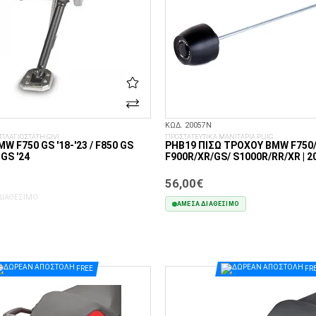
ΚΩΔ. 20057N
ΛΑΓΙΟΣΤΑΤΗ GIVI
ΠΡΟΣΤΑΤΕΥΤΙΚΑ ΜΑΝΙΤΑΡΙΑ PUIG
MW F750 GS '18-'23 / F850 GS
PHB19 ΠΊΣΩ ΤΡΟΧΟΎ BMW F750/
 GS '24
F900R/XR/GS/ S1000R/RR/XR | 
56,00€
ΔΙΑΘΈΣΙΜΟ
ΆΜΕΣΑ ΔΙΑΘΈΣΙΜΟ
ΣΤΟ ΚΑΛΆΘΙ
FREE
FR