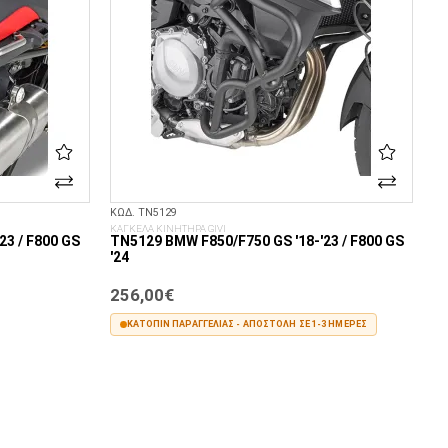
ΚΩΔ. TN5129
ΚΑΓΚΕΛΑ ΚΙΝΗΤΗΡΑ GIVI
23 / F800 GS
TN5129 BMW F850/F750 GS '18-'23 / F800 GS
'24
256,00€
ΚΑΤΌΠΙΝ ΠΑΡΑΓΓΕΛΊΑΣ - ΑΠΟΣΤΟΛΉ ΣΕ 1-3 ΗΜΈΡΕΣ
ΣΤΟ ΚΑΛΆΘΙ