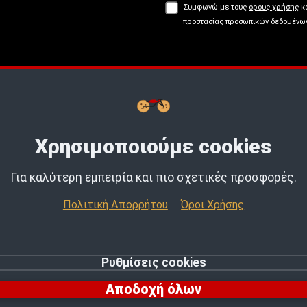
Συμφωνώ με τους
όρους χρήσης
κα
προστασίας προσωπικών δεδομένω
Buy now, Pay later με
tbi
bank.
Μάθε
Χρησιμοποιούμε cookies
Για καλύτερη εμπειρία και πιο σχετικές προσφορές.
Πολιτική Απορρήτου
Όροι Χρήσης
Ρυθμίσεις cookies
© 2026 MotoExpert | All rights reserved.
Αποδοχή όλων