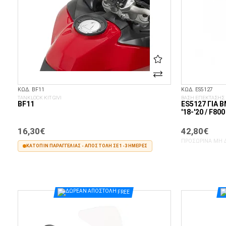
ΚΩΔ. BF11
ΚΩΔ. ES5127
TANKLOCK KIT GIVI
ΒΑΣΗ ΕΠΕΚΤΑΣΗΣ Π
BF11
ES5127 ΓΙΑ B
'18-'20 / F800
16,30€
42,80€
ΠΡΟΣΩΡΙΝΆ ΜΗ 
ΚΑΤΌΠΙΝ ΠΑΡΑΓΓΕΛΊΑΣ - ΑΠΟΣΤΟΛΉ ΣΕ 1-3 ΗΜΈΡΕΣ
ΣΤΟ ΚΑΛΆΘΙ
FREE