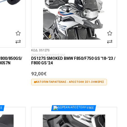
ΚΩΔ. D5127S
ΖΕΛΑΤΙΝΑ ΜΗΧΑΝΗΣ GIVI
800/850GS/
D5127S SMOKED BMW F850/F750 GS '18-'23 /
20057N
F800 GS '24
92,00€
ΚΑΤΌΠΙΝ ΠΑΡΑΓΓΕΛΊΑΣ - ΑΠΟΣΤΟΛΉ ΣΕ 1-3 ΗΜΈΡΕΣ
ΣΤΟ ΚΑΛΆΘΙ
EE
FREE