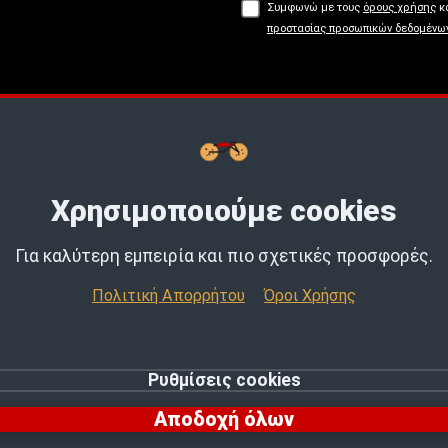
Συμφωνώ με τους
όρους χρήσης
κα
προστασίας προσωπικών δεδομένω
Buy now, Pay later με
tbi
bank.
Μάθε
Χρησιμοποιούμε cookies
Για καλύτερη εμπειρία και πιο σχετικές προσφορές.
Πολιτική Απορρήτου
Όροι Χρήσης
Ρυθμίσεις cookies
© 2026 MotoExpert | All rights reserved.
Αποδοχή όλων