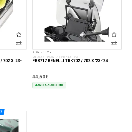
ΚΩΔ. FB8717
ΜΠΑΡΑΚΙ SMARTPHONE/GPS GIVI
/ 702 X '23-
FB8717 BENELLI TRK702 / 702 X '23-'24
44,50€
ΆΜΕΣΑ ΔΙΑΘΈΣΙΜΟ
ΣΤΟ ΚΑΛΆΘΙ
EE