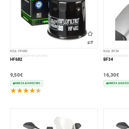
ΚΩΔ. HF682
ΚΩΔ. BF34
ΦΙΛΤΡΟ ΛΑΔΙΟΥ HIFLOFILTRO
TANKLOCK KIT GIVI
HF682
BF34
9,50€
16,30€
ΆΜΕΣΑ ΔΙΑΘΈΣΙΜΟ
ΆΜΕΣΑ ΔΙΑΘΈΣ
ΣΤΟ ΚΑΛΆΘΙ