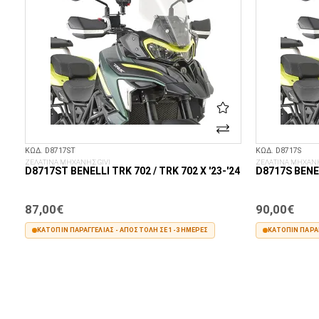
ΚΩΔ. D8717ST
ΚΩΔ. D8717S
ΖΕΛΑΤΙΝΑ ΜΗΧΑΝΗΣ GIVI
ΖΕΛΑΤΙΝΑ ΜΗΧΑΝΗ
D8717ST BENELLI TRK 702 / TRK 702 X '23-'24
D8717S BENEL
87,00€
90,00€
ΚΑΤΌΠΙΝ ΠΑΡΑΓΓΕΛΊΑΣ - ΑΠΟΣΤΟΛΉ ΣΕ 1-3 ΗΜΈΡΕΣ
ΚΑΤΌΠΙΝ ΠΑΡΑΓ
ΣΤΟ ΚΑΛΆΘΙ