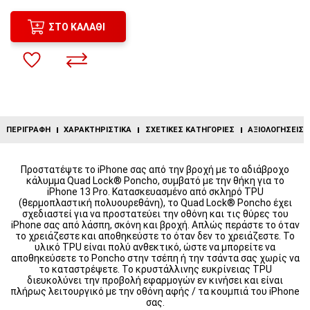
ΣΤΟ ΚΑΛΆΘΙ
ΠΕΡΙΓΡΑΦΉ
ΧΑΡΑΚΤΗΡΙΣΤΙΚΆ
ΣΧΕΤΙΚΈΣ ΚΑΤΗΓΟΡΊΕΣ
ΑΞΙΟΛΟΓΉΣΕΙΣ (
Προστατέψτε το iPhone σας από την βροχή με το αδιάβροχο
κάλυμμα Quad Lock® Poncho, συμβατό με την θήκη για το
iPhone 13 Pro. Κατασκευασμένο από σκληρό TPU
(θερμοπλαστική πολυουρεθάνη), το Quad Lock® Poncho έχει
σχεδιαστεί για να προστατεύει την οθόνη και τις θύρες του
iPhone σας από λάσπη, σκόνη και βροχή. Απλώς περάστε το όταν
το χρειάζεστε και αποθηκεύστε το όταν δεν το χρειάζεστε. Το
υλικό TPU είναι πολύ ανθεκτικό, ώστε να μπορείτε να
αποθηκεύσετε το Poncho στην τσέπη ή την τσάντα σας χωρίς να
το καταστρέψετε. Το κρυστάλλινης ευκρίνειας TPU
διευκολύνει την προβολή εφαρμογών εν κινήσει και είναι
πλήρως λειτουργικό με την οθόνη αφής / τα κουμπιά του iPhone
σας.