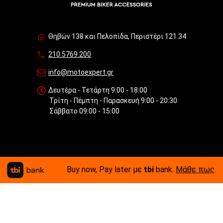
Θηβών 138 και Πελοπίδα, Περιστέρι 121 34
210.5769.200
info@motoexpert.gr
Δευτέρα - Τετάρτη 9:00 - 18:00
Τρίτη - Πέμπτη - Παρασκευή 9:00 - 20:30
Σάββατο 09:00 - 15:00
Buy now, Pay later με
tbi
bank.
Μάθε πως
.