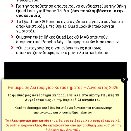
Για την τοποθέτηση απαιτείται να συνδυαστεί με την θήκη
Quad Lock για IPhone 13 Pro. (
δεν περιλαμβάνεται στην
συσκευασία
).
Το Quad Lock® Poncho έχει σχεδιαστεί για να συνδυαστεί
αποκλειστικά με τις θήκες Quad Lock® (πωλούνται
χωριστά).
Οι μαγνητικές θήκες Quad Lock® MAG απαιτούν
διαφορετικά Poncho λόγω διαφορετικών διαστάσεων.
*Οι φωτογραφίες είναι ενδεικτικές και ίσως
απεικονίζουν διαφορετικά μοντέλα smartphone.
+
Ενημέρωση Λειτουργίας Καταστήματος – Αύγουστος 2026
Το
φυσικό μας κατάστημα
θα παραμείνει
κλειστό
από την
Πέμπτη 13
Αυγούστου
έως και την
Κυριακή 23 Αυγούστου
.
Κατά το διάστημα αυτό δεν θα υπάρχει δυνατότητα τηλεφωνικής
επικοινωνίας και υποστήριξης πελατών.
Το
ηλεκτρονικό μας κατάστημα θα συνεχίζει να λειτουργεί κανονικά.
Οι
online παραγγελίες θα εκτελούνται
από την αποθήκη μας καθ’ όλη τη
διάρκεια των διακοπών.