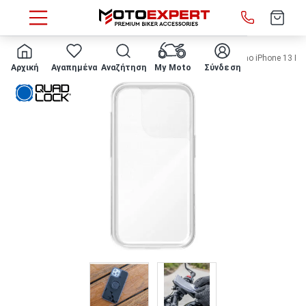
HOME
ΑΞΕΣΟΥΑΡ QUAD LOCK® - αδιάβροχο κάλυμμα Poncho iPhone 13 Pr
Αρχική
Αγαπημένα
Αναζήτηση
My Moto
Σύνδεση