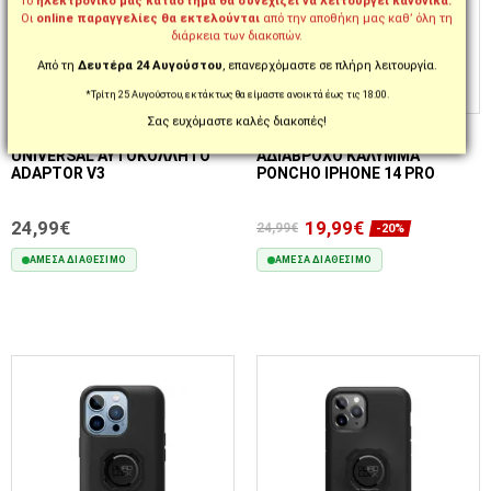
Το
ηλεκτρονικό μας κατάστημα θα συνεχίζει να λειτουργεί κανονικά.
Οι
online παραγγελίες θα εκτελούνται
από την αποθήκη μας καθ’ όλη τη
διάρκεια των διακοπών.
Από τη
Δευτέρα 24 Αυγούστου
, επανερχόμαστε σε πλήρη λειτουργία.
*Τρίτη 25 Αυγούστου, εκτάκτως θα είμαστε ανοικτά έως τις 18:00.
Σας ευχόμαστε καλές διακοπές!
ΚΩΔ. QLA-UNI-3
ΚΩΔ. QLC-PON-IP14M
ΑΝΤΑΠΤΟΡΑΣ QUAD LOCK®
ΑΞΕΣΟΥΑΡ QUAD LOCK®
UNIVERSAL ΑΥΤΟΚΌΛΛΗΤΟ
ΑΔΙΆΒΡΟΧΟ ΚΆΛΥΜΜΑ
ADAPTOR V3
PONCHO IPHONE 14 PRO
24,99€
19,99€
24,99€
-20%
ΆΜΕΣΑ ΔΙΑΘΈΣΙΜΟ
ΆΜΕΣΑ ΔΙΑΘΈΣΙΜΟ
ΣΤΟ ΚΑΛΆΘΙ
ΣΤΟ ΚΑΛΆΘΙ