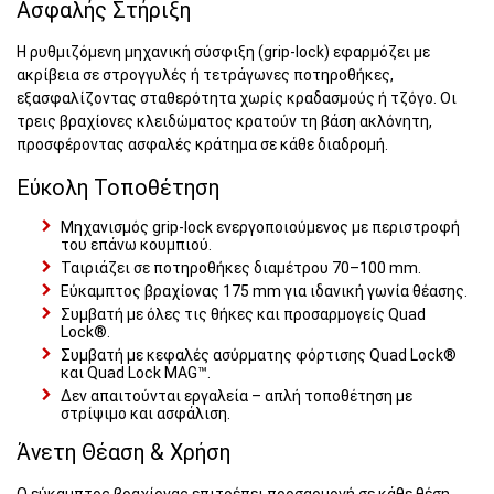
Ασφαλής Στήριξη
Η ρυθμιζόμενη μηχανική σύσφιξη (grip-lock) εφαρμόζει με
ακρίβεια σε στρογγυλές ή τετράγωνες ποτηροθήκες,
εξασφαλίζοντας σταθερότητα χωρίς κραδασμούς ή τζόγο. Οι
τρεις βραχίονες κλειδώματος κρατούν τη βάση ακλόνητη,
προσφέροντας ασφαλές κράτημα σε κάθε διαδρομή.
Εύκολη Τοποθέτηση
Μηχανισμός grip-lock ενεργοποιούμενος με περιστροφή
του επάνω κουμπιού.
Ταιριάζει σε ποτηροθήκες διαμέτρου 70–100 mm.
Εύκαμπτος βραχίονας 175 mm για ιδανική γωνία θέασης.
Συμβατή με όλες τις θήκες και προσαρμογείς Quad
Lock®.
Συμβατή με κεφαλές ασύρματης φόρτισης Quad Lock®
και Quad Lock MAG™.
Δεν απαιτούνται εργαλεία – απλή τοποθέτηση με
στρίψιμο και ασφάλιση.
Άνετη Θέαση & Χρήση