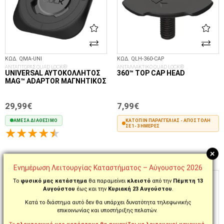
ΚΩΔ. QMA-UNI
ΚΩΔ. QLH-360-CAP
ΑΝΤΑΠΤΟΡΑΣ QUAD LOCK®
ΑΝΤΑΛΛΑΚΤΙΚΟ QUAD LOCK®
UNIVERSAL ΑΥΤΟΚΌΛΛΗΤΟΣ
360™ TOP CAP HEAD
MAG™ ADAPTOR ΜΑΓΝΗΤΙΚΌΣ
29,99€
7,99€
ΆΜΕΣΑ ΔΙΑΘΈΣΙΜΟ
ΚΑΤΌΠΙΝ ΠΑΡΑΓΓΕΛΊΑΣ - ΑΠΟΣΤΟΛΉ
ΣΕ 1-3 ΗΜΈΡΕΣ
+
ΣΤΟ ΚΑΛΆΘΙ
ΣΤΟ ΚΑΛΆΘΙ
Ενημέρωση Λειτουργίας Καταστήματος – Αύγουστος 2026
ΠΡΟΣΦΟΡΆ
Το
φυσικό μας κατάστημα
θα παραμείνει
κλειστό
από την
Πέμπτη 13
Αυγούστου
έως και την
Κυριακή 23 Αυγούστου
.
Κατά το διάστημα αυτό δεν θα υπάρχει δυνατότητα τηλεφωνικής
επικοινωνίας και υποστήριξης πελατών.