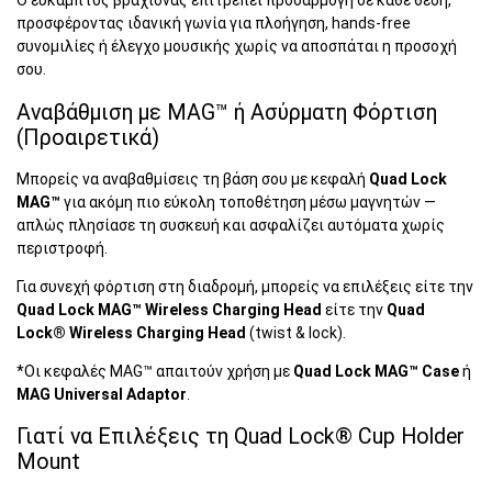
Ο εύκαμπτος βραχίονας επιτρέπει προσαρμογή σε κάθε θέση,
προσφέροντας ιδανική γωνία για πλοήγηση, hands-free
συνομιλίες ή έλεγχο μουσικής χωρίς να αποσπάται η προσοχή
σου.
Αναβάθμιση με MAG™ ή Ασύρματη Φόρτιση
(Προαιρετικά)
Μπορείς να αναβαθμίσεις τη βάση σου με κεφαλή
Quad Lock
MAG™
για ακόμη πιο εύκολη τοποθέτηση μέσω μαγνητών —
απλώς πλησίασε τη συσκευή και ασφαλίζει αυτόματα χωρίς
περιστροφή.
Για συνεχή φόρτιση στη διαδρομή, μπορείς να επιλέξεις είτε την
Quad Lock MAG™ Wireless Charging Head
είτε την
Quad
Lock® Wireless Charging Head
(twist & lock).
*Οι κεφαλές MAG™ απαιτούν χρήση με
Quad Lock MAG™ Case
ή
MAG Universal Adaptor
.
Γιατί να Επιλέξεις τη Quad Lock® Cup Holder
Mount