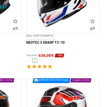
ΚΩΔ. 01NTC3GRASP10
ΚΡΑΝΟΣ ΜΗΧΑΝΗΣ SHOEI
NEOTEC 3 GRASP TC-10
636,00€
749,00€
-15%
XS
S
M
L
XL
ΕΠΙΛΟΓΈΣ...
BO OFFER
FREE
COMBO OFFER