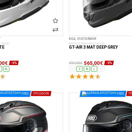
T
ΚΩΔ. 01GTA3MGR
 SHOEI
ΚΡΑΝΟΣ ΜΗΧΑΝΗΣ SHOEI
TE
GT-AIR 3 MAT DEEP GREY
00€
565,00€
599,00€
-6%
-5%
XL
XS
S
M
L
XL
ΕΠΙΛΟΓΈΣ...
ΕΠΙΛΟΓΈΣ...
FREE
ΠΡΟΣΦΟΡΆ
FREE
Π