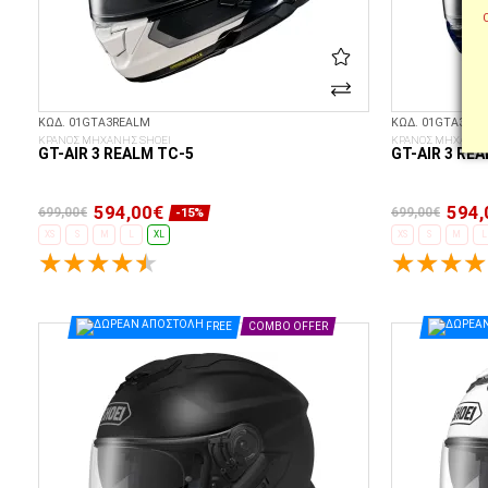
ΚΩΔ. 01GTA3REALM
ΚΩΔ. 01GTA3REA
ΚΡΑΝΟΣ ΜΗΧΑΝΗΣ SHOEI
ΚΡΑΝΟΣ ΜΗΧΑΝΗΣ
GT-AIR 3 REALM TC-5
GT-AIR 3 RE
594,00€
594,
699,00€
699,00€
-15%
XS
S
M
L
XL
XS
S
M
L
ΕΠΙΛΟΓΈΣ...
FREE
COMBO OFFER