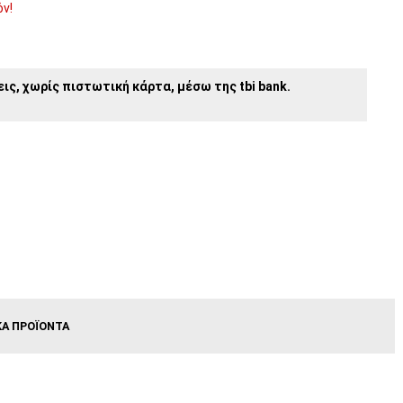
όν!
ις, χωρίς πιστωτική κάρτα, μέσω της tbi bank.
ΚΆ ΠΡΟΪΌΝΤΑ