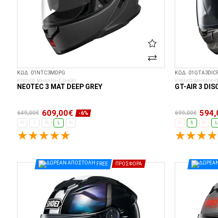
ΚΩΔ. 01NTC3MDPG
ΚΩΔ. 01GTA3DIC
ΚΡΑΝΟΣ ΜΗΧΑΝΗΣ SHOEI
ΚΡΑΝΟΣ ΜΗΧΑΝΗΣ
NEOTEC 3 MAT DEEP GREY
GT-AIR 3 DIS
609,00€
594,
649,00€
699,00€
-6%
XS
S
M
L
XL
XS
S
M
L
ΕΠΙΛΟΓΈΣ...
FREE
ΠΡΟΣΦΟΡΆ