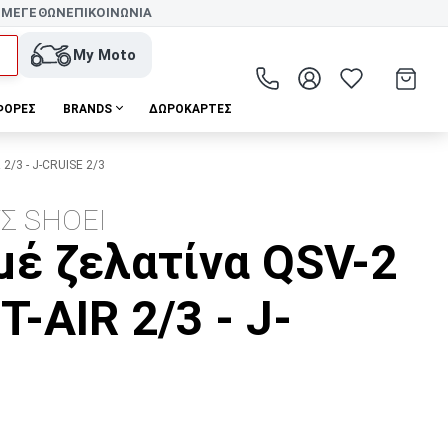
 ΜΕΓΕΘΩΝ
ΕΠΙΚΟΙΝΩΝΙΑ
My Moto
ΦΟΡΕΣ
BRANDS
ΔΩΡΟΚΆΡΤΕΣ
2/3 - J-CRUISE 2/3
Σ SHOEI
μέ ζελατίνα QSV-2
T-AIR 2/3 - J-