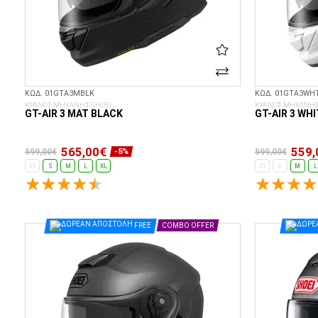
ΚΩΔ. 01GTA3MBLK
ΚΩΔ. 01GTA3WH
ΚΡΑΝΟΣ ΜΗΧΑΝΗΣ SHOEI
ΚΡΑΝΟΣ ΜΗΧΑΝΗΣ
GT-AIR 3 MAT BLACK
GT-AIR 3 WHI
565,00€
559,
599,00€
599,00€
-5%
XS
S
M
L
XL
XS
S
M
L
ΕΠΙΛΟΓΈΣ...
FREE
COMBO OFFER