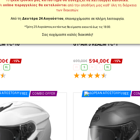
Το
ηλεκτρονικό μας κατάστημα θα συνεχίζει να λειτουργεί κανονικά.
Οι
online παραγγελίες θα εκτελούνται
από την αποθήκη μας καθ’ όλη τη διάρκεια
των διακοπών.
Από τη
Δευτέρα 24 Αυγούστου
, επανερχόμαστε σε πλήρη λειτουργία.
*Τρίτη 25 Αυγούστου, εκτάκτως θα είμαστε ανοικτά έως τις 18:00.
Σας ευχόμαστε καλές διακοπές!
LM10
ΚΩΔ. 01GTA3REALM1
 SHOEI
ΚΡΑΝΟΣ ΜΗΧΑΝΗΣ SHOEI
ALM TC-10
GT-AIR 3 REALM TC-1
00€
594,00€
699,00€
-15%
-15%
XL
XS
S
M
L
XL
ΕΠΙΛΟΓΈΣ...
ΕΠΙΛΟΓΈΣ...
FREE
COMBO OFFER
FREE
COM