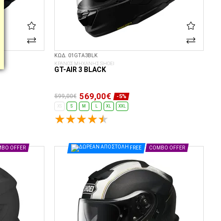
ΚΩΔ. 01GTA3BLK
ΚΡΑΝΟΣ ΜΗΧΑΝΗΣ SHOEI
GT-AIR 3 BLACK
569,00€
599,00€
-5%
XS
S
M
L
XL
XXL
ΕΠΙΛΟΓΈΣ...
BO OFFER
FREE
COMBO OFFER