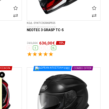
ΚΩΔ. 01NTC3GRASP555
ΚΡΑΝΟΣ ΜΗΧΑΝΗΣ SHOEI
NEOTEC 3 GRASP TC-5
636,00€
749,00€
-15%
XS
S
M
L
XL
ΕΠΙΛΟΓΈΣ...
ΡΟΣΦΟΡΆ
FREE
COMBO OFFER
+