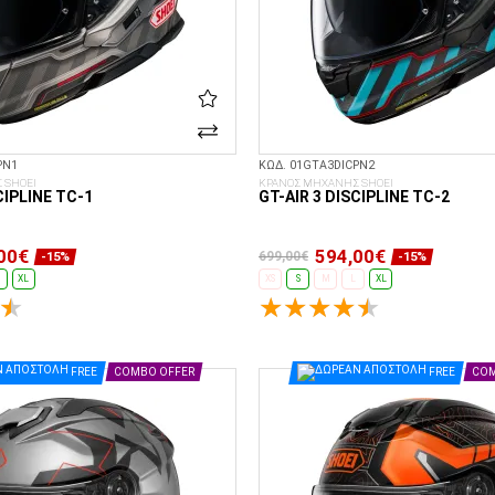
PN1
ΚΩΔ. 01GTA3DICPN2
 SHOEI
ΚΡΑΝΟΣ ΜΗΧΑΝΗΣ SHOEI
CIPLINE TC-1
GT-AIR 3 DISCIPLINE TC-2
00€
594,00€
699,00€
-15%
-15%
XL
XS
S
M
L
XL
ΕΠΙΛΟΓΈΣ...
ΕΠΙΛΟΓΈΣ...
FREE
COMBO OFFER
FREE
COM