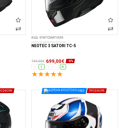
ΚΩΔ. 01NTC5SATO555
ΚΡΑΝΟΣ ΜΗΧΑΝΗΣ SHOEI
NEOTEC 3 SATORI TC-5
699,00€
749,00€
-6%
XS
S
M
L
XL
ΕΠΙΛΟΓΈΣ...
ΡΟΣΦΟΡΆ
FREE
ΠΡΟΣΦΟΡΆ