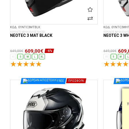
ΚΩΔ. 01NTC3MTBLK
ΚΩΔ. 01NTC3WH
ΚΡΑΝΟΣ ΜΗΧΑΝΗΣ SHOEI
ΚΡΑΝΟΣ ΜΗΧΑΝΗΣ
NEOTEC 3 MAT BLACK
NEOTEC 3 WH
609,00€
609,
649,00€
649,00€
-6%
XS
S
M
L
XL
XS
S
M
L
ΕΠΙΛΟΓΈΣ...
FREE
ΠΡΟΣΦΟΡΆ
Τ