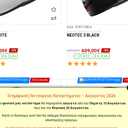
T
ΚΩΔ. 01NTC3BLK
 SHOEI
ΚΡΑΝΟΣ ΜΗΧΑΝΗΣ SHOEI
ITE
NEOTEC 3 BLACK
00€
609,00€
649,00€
-6%
-6%
XL
XXL
XS
S
M
L
XL
XXL
ΕΠΙΛΟΓΈΣ...
ΕΠΙΛΟΓΈΣ...
FREE
ΠΡΟΣΦΟΡΆ
FREE
Π
Ενημέρωση Λειτουργίας Καταστήματος – Αύγουστος 2026
ο
φυσικό μας κατάστημα
θα παραμείνει
κλειστό
από την
Πέμπτη 13 Αυγούστου
έως και την
Κυριακή 23 Αυγούστου
.
Κατά το διάστημα αυτό δεν θα υπάρχει δυνατότητα τηλεφωνικής επικοινωνίας και
υποστήριξης πελατών.