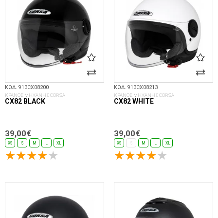
ΚΩΔ. 913CX08200
ΚΩΔ. 913CX08213
ΚΡΑΝΟΣ ΜΗΧΑΝΗΣ CORSA
ΚΡΑΝΟΣ ΜΗΧΑΝΗΣ CORSA
CX82 BLACK
CX82 WHITE
39,00€
39,00€
XS
S
M
L
XL
XS
S
M
L
XL
ΕΠΙΛΟΓΈΣ...
ΕΠΙΛΟΓΈΣ...