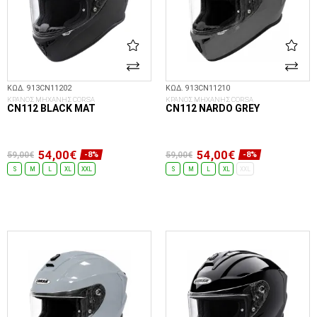
ΚΩΔ. 913CN11202
ΚΩΔ. 913CN11210
ΚΡΑΝΟΣ ΜΗΧΑΝΗΣ CORSA
ΚΡΑΝΟΣ ΜΗΧΑΝΗΣ CORSA
CN112 BLACK MAT
CN112 NARDO GREY
54,00€
54,00€
59,00€
59,00€
-8%
-8%
S
M
L
XL
XXL
S
M
L
XL
XXL
ΕΠΙΛΟΓΈΣ...
ΕΠΙΛΟΓΈΣ...