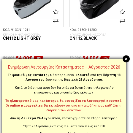
ΚΩΔ. 913CN11211
ΚΩΔ. 913CN11200
ΚΡΑΝΟΣ ΜΗΧΑΝΗΣ CORSA
ΚΡΑΝΟΣ ΜΗΧΑΝΗΣ CORSA
CN112 LIGHT GREY
CN112 BLACK
54,00€
54,00€
+
59,00€
59,00€
-8%
-8%
S
M
L
XL
XXL
S
M
L
XL
XXL
Ενημέρωση Λειτουργίας Καταστήματος – Αύγουστος 2026
Το
φυσικό μας κατάστημα
θα παραμείνει
κλειστό
από την
Πέμπτη 13
Αυγούστου
έως και την
Κυριακή 23 Αυγούστου
.
ΕΠΙΛΟΓΈΣ...
ΕΠΙΛΟΓΈΣ...
Κατά το διάστημα αυτό δεν θα υπάρχει δυνατότητα τηλεφωνικής
επικοινωνίας και υποστήριξης πελατών.
Το
ηλεκτρονικό μας κατάστημα θα συνεχίζει να λειτουργεί κανονικά.
Οι
online παραγγελίες θα εκτελούνται
από την αποθήκη μας καθ’ όλη τη
διάρκεια των διακοπών.
Από τη
Δευτέρα 24 Αυγούστου
, επανερχόμαστε σε πλήρη λειτουργία.
*Τρίτη 25 Αυγούστου, εκτάκτως θα είμαστε ανοικτά έως τις 18:00.