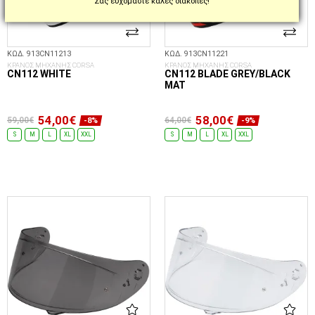
Σας ευχόμαστε καλές διακοπές!
ΚΩΔ. 913CN11213
ΚΩΔ. 913CN11221
ΚΡΑΝΟΣ ΜΗΧΑΝΗΣ CORSA
ΚΡΑΝΟΣ ΜΗΧΑΝΗΣ CORSA
CN112 WHITE
CN112 BLADE GREY/BLACK
MAT
54,00€
58,00€
59,00€
64,00€
-8%
-9%
S
M
L
XL
XXL
S
M
L
XL
XXL
ΕΠΙΛΟΓΈΣ...
ΕΠΙΛΟΓΈΣ...