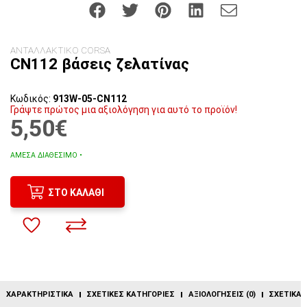
ΑΝΤΑΛΛΑΚΤΙΚΟ CORSA
CN112 βάσεις ζελατίνας
Κωδικός:
913W-05-CN112
Γράψτε πρώτος μια αξιολόγηση για αυτό το προϊόν!
5,50€
ΆΜΕΣΑ ΔΙΑΘΈΣΙΜΟ •
ΣΤΟ ΚΑΛΆΘΙ
ΧΑΡΑΚΤΗΡΙΣΤΙΚΆ
ΣΧΕΤΙΚΈΣ ΚΑΤΗΓΟΡΊΕΣ
ΑΞΙΟΛΟΓΉΣΕΙΣ (0)
ΣΧΕΤΙΚΆ 