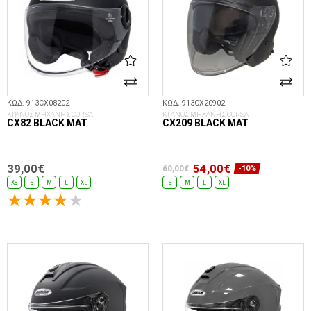
ΚΩΔ. 913CX08202
ΚΩΔ. 913CX20902
ΚΡΑΝΟΣ ΜΗΧΑΝΗΣ CORSA
ΚΡΑΝΟΣ ΜΗΧΑΝΗΣ CORSA
CX82 BLACK MAT
CX209 BLACK MAT
39,00€
54,00€
60,00€
-10%
XS
S
M
L
XL
S
M
L
XL
ΕΠΙΛΟΓΈΣ...
ΕΠΙΛΟΓΈΣ...