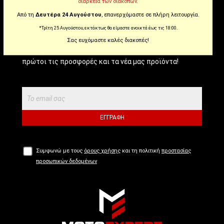
διάρκεια των διακοπών.
NEWSLETTER!
Από τη
Δευτέρα 24 Αυγούστου
, επανερχόμαστε σε πλήρη λειτουργία.
*Τρίτη 25 Αυγούστου, εκτάκτως θα είμαστε ανοικτά έως τις 18:00.
Σας ευχόμαστε καλές διακοπές!
Εγγραφείτε στο newsletter μας για να μαθαίνετε
πρώτοι τις προσφορές και τα νέα μας προϊόντα!
ΕΓΓΡΑΦΉ
Συμφωνώ με τους
όρους χρήσης
και τη πολιτική
προστασίας
προσωπικών δεδομένων