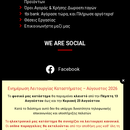
Προϊόντων
Όροι Αγοράς & Χρήσης Δωροεπιταγών
tbi bank: Αγόρασε τώρα, και Πλήρωσε αργότερα!
Θέσεις Εργασίας
Επικοινωνήστε μαζί μας
WE ARE SOCIAL
Facebook
+
Instagram
Ενημέρωση Λειτουργίας Καταστήματος – Αύγουστος 2026
Το
φυσικό μας κατάστημα
θα παραμείνει
κλειστό
από την
Πέμπτη 13
Youtube
Αυγούστου
έως και την
Κυριακή 23 Αυγούστου
.
Κατά το διάστημα αυτό δεν θα υπάρχει δυνατότητα τηλεφωνικής
Tiktok
επικοινωνίας και υποστήριξης πελατών.
Το
ηλεκτρονικό μας κατάστημα θα συνεχίζει να λειτουργεί κανονικά.
Οι
online παραγγελίες θα εκτελούνται
από την αποθήκη μας καθ’ όλη τη