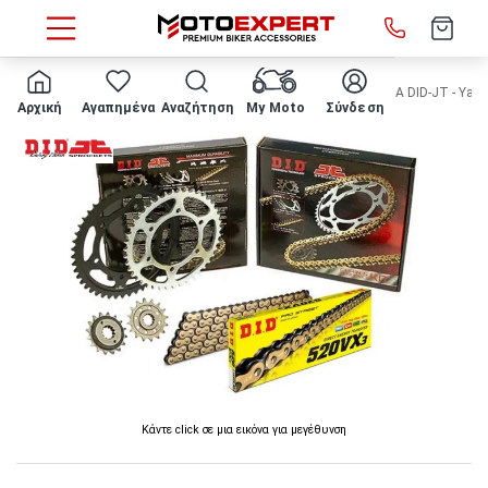
HOME
Κατασκευαστής
D.I.D - JT
ΣΕΤ ΑΛΥΣΙΔΟΓΡΑΝΑΖΑ DID-JT - Yamaha
Αρχική
Αγαπημένα
Αναζήτηση
My Moto
Σύνδεση
Κάντε click σε μια εικόνα για μεγέθυνση