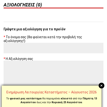
ΑΞΙΟΛΟΓΉΣΕΙΣ (0)
Γράψτε μια αξιολόγηση για το προϊόν
Το όνομα σας (θα φαίνεται κατά την προβολή της
αξιολόγησης!)
Η Αξιολόγηση σας
+
Σημείωση:
Παρακαλούμε όχι greeklish
Ενημέρωση Λειτουργίας Καταστήματος – Αύγουστος 2026
Βαθμολογία
Κακή
Καλή
Το
φυσικό μας κατάστημα
θα παραμείνει
κλειστό
από την
Πέμπτη 13
Αυγούστου
έως και την
Κυριακή 23 Αυγούστου
.