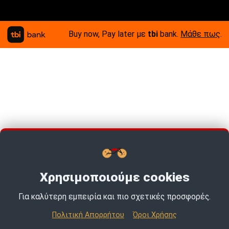
Buy now, Pay later με
tbi
bank.
Μάθε πως
.
Χρησιμοποιούμε cookies
Για καλύτερη εμπειρία και πιο σχετικές προσφορές.
TOP PICKS · TOP PICKS · TOP PICKS ·
Πολιτική Απορρήτου
Όροι Χρήσης
© 2026 MotoExpert | All rights reserved.