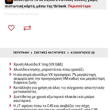
4
άτοκες δόσεις:
34,50€
/ μήνα
πιστωτική κάρτα, μέσω της tbi bank.
Περισσότερα
3
άτοκες δόσεις:
46,00€
/ μήνα
2
άτοκες δόσεις:
69,00€
/ μήνα
ΠΡΟΣΩΡΙΝΆ ΜΗ ΔΙΑΘΈΣΙΜΟ
ΠΕΡΙΓΡΑΦΉ
ΣΧΕΤΙΚΈΣ ΚΑΤΗΓΟΡΊΕΣ
ΑΞΙΟΛΟΓΉΣΕΙΣ (0)
Χρυσή Αλυσίδα X 'ring (VX G&B)
Αλυσίδα κίνησης, μπροστά και πίσω γρανάζι .
Η νέα σειρά αλυσίδων VX προσφέρει 7% μεγαλύτερη
ακαμψία από την προηγούμενη VM καθώς και μεγαλύτερη
διάρκεια ζωής.
Κατάλληλη για χρήση σε όλες τις σύγχρονες απαιτητικές
μοτοσυκλέτες.
Διατίθεται με χρυσό εξωτερικό πλακάκι και μαύρο
εσωτερικό.
Η JT αφήνει πίσω το C45 και ανεβάζει τον πήχη
προσφέροντας πρώτη και μοναδική γρανάζι από C49