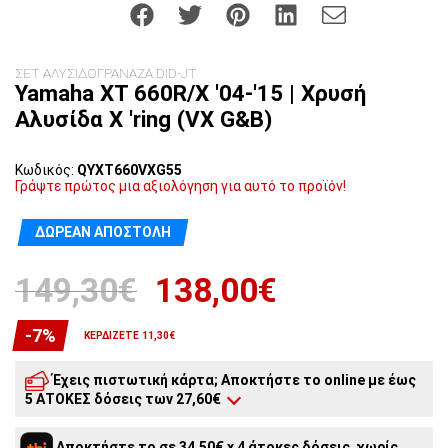
ΣΕΤ ΑΛΥΣΙΔΟΓΡΑΝΑΖΑ DID-JT
Yamaha XT 660R/X '04-'15 | Χρυσή
Αλυσίδα X 'ring (VX G&B)
Κωδικός:
QYXT660VXG55
Γράψτε πρώτος μια αξιολόγηση για αυτό το προϊόν!
ΔΩΡΕΆΝ ΑΠΟΣΤΟΛΉ
149,30€
138,00€
-7%
ΚΕΡΔΊΖΕΤΕ 11,30€
Έχεις πιστωτική κάρτα; Αποκτήστε το online με έως
5 ΑΤΟΚΕΣ δόσεις των 27,60€
5
άτοκες δόσεις:
27,60€
/ μήνα
Αποκτήστε το σε 34,50€ x 4 άτοκες δόσεις, χωρίς