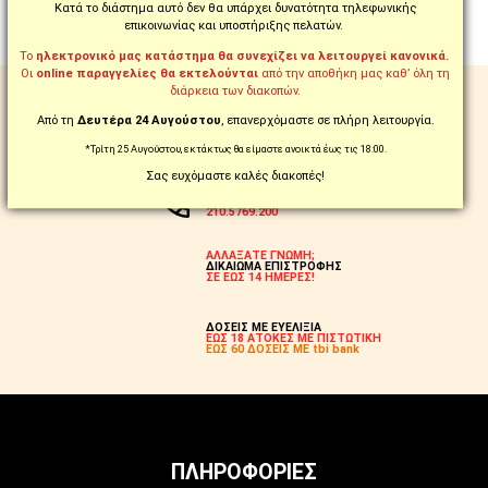
ΣΥΝΈΧΕΙΑ
Κατά το διάστημα αυτό δεν θα υπάρχει δυνατότητα τηλεφωνικής
επικοινωνίας και υποστήριξης πελατών.
Το
ηλεκτρονικό μας κατάστημα θα συνεχίζει να λειτουργεί κανονικά.
Οι
online παραγγελίες θα εκτελούνται
από την αποθήκη μας καθ’ όλη τη
διάρκεια των διακοπών.
ΔΩΡΕΑΝ ΑΠΟΣΤΟΛΗ
ΣΕ ΟΛΗ ΤΗΝ ΕΛΛΑΔΑ ΑΠΟ 99€
Από τη
Δευτέρα 24 Αυγούστου
, επανερχόμαστε σε πλήρη λειτουργία.
Ή ΣΕ ΠΡΟΪΟΝΤΑ ΜΕ ΤΗΝ ΕΝΔΕΙΞΗ:
FREE
*Τρίτη 25 Αυγούστου, εκτάκτως θα είμαστε ανοικτά έως τις 18:00.
Σας ευχόμαστε καλές διακοπές!
ΠΑΡΑΓΓΕΙΛΤΕ ΚΑΙ
ΤΗΛΕΦΩΝΙΚΑ ΣΤΟ
210.5769.200
ΑΛΛΑΞΑΤΕ ΓΝΩΜΗ;
ΔΙΚΑΙΩΜΑ ΕΠΙΣΤΡΟΦΗΣ
ΣΕ ΕΩΣ 14 ΗΜΕΡΕΣ!
ΔΟΣΕΙΣ ΜΕ ΕΥΕΛΙΞΙΑ
ΕΩΣ 18 ΑΤΟΚΕΣ ΜΕ ΠΙΣΤΩΤΙΚΗ
ΕΩΣ 60 ΔΟΣΕΙΣ ΜΕ tbi bank
ΠΛΗΡΟΦΟΡΊΕΣ