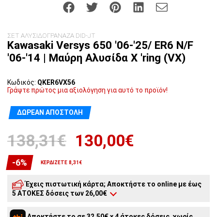
ΣΕΤ ΑΛΥΣΙΔΟΓΡΑΝΑΖΑ DID-JT
Kawasaki Versys 650 '06-'25/ ER6 N/F
'06-'14 | Μαύρη Αλυσίδα X 'ring (VX)
Κωδικός:
QKER6VX56
Γράψτε πρώτος μια αξιολόγηση για αυτό το προϊόν!
ΔΩΡΕΆΝ ΑΠΟΣΤΟΛΉ
138,31€
130,00€
-6%
ΚΕΡΔΊΖΕΤΕ 8,31€
Έχεις πιστωτική κάρτα; Αποκτήστε το online με έως
5 ΑΤΟΚΕΣ δόσεις των 26,00€
5
άτοκες δόσεις:
26,00€
/ μήνα
Αποκτήστε το σε 32,50€ x 4 άτοκες δόσεις, χωρίς