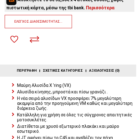
4
άτοκες δόσεις:
32,50€
/ μήνα
πιστωτική κάρτα, μέσω της tbi bank.
Περισσότερα
3
άτοκες δόσεις:
43,33€
/ μήνα
2
άτοκες δόσεις:
65,00€
/ μήνα
ΈΛΕΓΧΟΣ ΔΙΑΘΕΣΙΜΌΤΗΤΑΣ...
ΠΕΡΙΓΡΑΦΉ
ΣΧΕΤΙΚΈΣ ΚΑΤΗΓΟΡΊΕΣ
ΑΞΙΟΛΟΓΉΣΕΙΣ (0)
Μαύρη Αλυσίδα X 'ring (VX)
Αλυσίδα κίνησης, μπροστά και πίσω γρανάζι .
Η νέα σειρά αλυσίδων VX προσφέρει 7% μεγαλύτερη
ακαμψία από την προηγούμενη VM καθώς και μεγαλύτερη
διάρκεια ζωής.
Κατάλληλη για χρήση σε όλες τις σύγχρονες απαιτητικές
μοτοσυκλέτες.
Διατίθεται με χρυσό εξωτερικό πλακάκι και μαύρο
εσωτερικό.
Η JT αφήνει πίσω το C45 και ανεβάζει τον πήχη