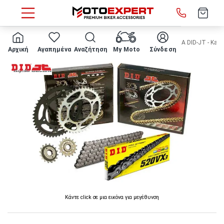
HOME
Κατασκευαστής
D.I.D - JT
ΣΕΤ ΑΛΥΣΙΔΟΓΡΑΝΑΖΑ DID-JT - Kawasak
Αρχική
Αγαπημένα
Αναζήτηση
My Moto
Σύνδεση
Κάντε click σε μια εικόνα για μεγέθυνση