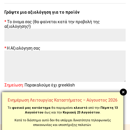
Γράψτε μια αξιολόγηση για το προϊόν
Το όνομα σας (θα φαίνεται κατά την προβολή της
αξιολόγησης!)
Η Αξιολόγηση σας
Σημείωση:
Παρακαλούμε όχι greeklish
+
Βαθμολογία
Κακή
Καλή
Ενημέρωση Λειτουργίας Καταστήματος – Αύγουστος 2026
ΣΥΝΈΧΕΙΑ
Το
φυσικό μας κατάστημα
θα παραμείνει
κλειστό
από την
Πέμπτη 13
Αυγούστου
έως και την
Κυριακή 23 Αυγούστου
.
Κατά το διάστημα αυτό δεν θα υπάρχει δυνατότητα τηλεφωνικής
επικοινωνίας και υποστήριξης πελατών.