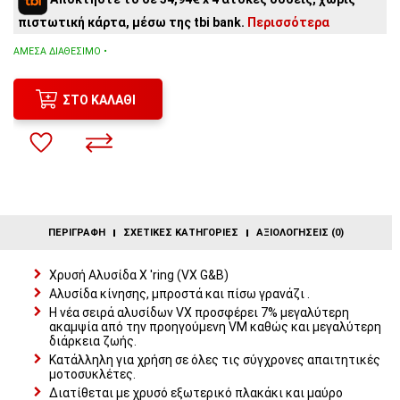
4
άτοκες δόσεις:
34,94€
/ μήνα
πιστωτική κάρτα, μέσω της tbi bank.
Περισσότερα
3
άτοκες δόσεις:
46,58€
/ μήνα
2
άτοκες δόσεις:
69,88€
/ μήνα
ΆΜΕΣΑ ΔΙΑΘΈΣΙΜΟ •
ΣΤΟ ΚΑΛΆΘΙ
ΠΕΡΙΓΡΑΦΉ
ΣΧΕΤΙΚΈΣ ΚΑΤΗΓΟΡΊΕΣ
ΑΞΙΟΛΟΓΉΣΕΙΣ (0)
Χρυσή Αλυσίδα X 'ring (VX G&B)
Αλυσίδα κίνησης, μπροστά και πίσω γρανάζι .
Η νέα σειρά αλυσίδων VX προσφέρει 7% μεγαλύτερη
ακαμψία από την προηγούμενη VM καθώς και μεγαλύτερη
διάρκεια ζωής.
Κατάλληλη για χρήση σε όλες τις σύγχρονες απαιτητικές
μοτοσυκλέτες.
Διατίθεται με χρυσό εξωτερικό πλακάκι και μαύρο