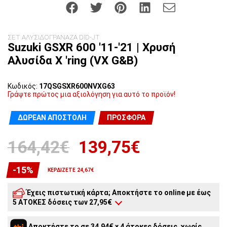
ΣΕΤ ΑΛΥΣΙΔΟΓΡΑΝΑΖΑ DID-JT
Suzuki GSXR 600 '11-'21 | Χρυσή
Αλυσίδα X 'ring (VX G&B)
Κωδικός:
17QSGSXR600NVXG63
Γράψτε πρώτος μια αξιολόγηση για αυτό το προϊόν!
ΔΩΡΕΆΝ ΑΠΟΣΤΟΛΉ
ΠΡΟΣΦΟΡΆ
164,42€
139,75€
-15%
ΚΕΡΔΊΖΕΤΕ 24,67€
Έχεις πιστωτική κάρτα; Αποκτήστε το online με έως
5 ΑΤΟΚΕΣ δόσεις των 27,95€
5
άτοκες δόσεις:
27,95€
/ μήνα
Αποκτήστε το σε 34,94€ x 4 άτοκες δόσεις, χωρίς