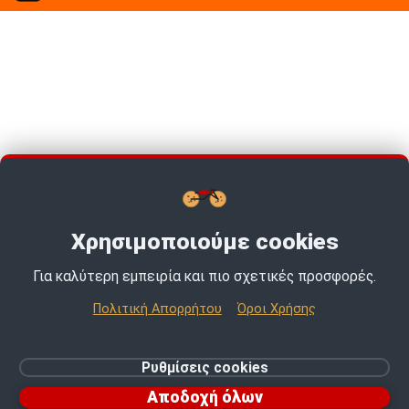
Χρησιμοποιούμε cookies
Για καλύτερη εμπειρία και πιο σχετικές προσφορές.
TOP PICKS · TOP PICKS · TOP PICKS ·
Πολιτική Απορρήτου
Όροι Χρήσης
© 2026 MotoExpert | All rights reserved.
Ρυθμίσεις cookies
Ρυθμίσεις cookies
Αποδοχή όλων