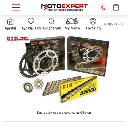
HOME
Κατασκευαστής
D.I.D - JT
ΣΕΤ ΑΛΥΣΙΔΟΓΡΑΝΑΖΑ DID-JT - Suzuki
Αρχική
Αγαπημένα
Αναζήτηση
My Moto
Σύνδεση
Κάντε click σε μια εικόνα για μεγέθυνση