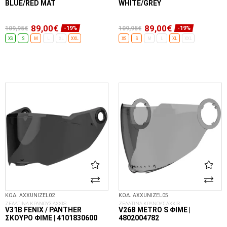
BLUE/RED MAT
WHITE/GREY
89,00€
89,00€
109,95€
109,95€
-19%
-19%
XS
S
M
L
XL
XXL
XS
S
M
L
XL
XXL
ΕΠΙΛΟΓΈΣ...
ΕΠΙΛΟΓΈΣ...
ΚΩΔ. AXXUNIZEL02
ΚΩΔ. AXXUNIZEL05
ΖΕΛΑΤΙΝΑ ΚΡΑΝΟΥΣ AXXIS
ΖΕΛΑΤΙΝΑ ΚΡΑΝΟΥΣ AXXIS
V31B FENIX / PANTHER
V26B METRO S ΦΙΜΈ |
ΣΚΟΎΡΟ ΦΙΜΈ | 4101830600
4802004782