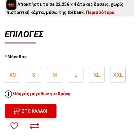
3
άτοκες δόσεις:
29,67€
/ μήνα
Αποκτήστε το σε 22,25€ x 4 άτοκες δόσεις, χωρίς
2
άτοκες δόσεις:
44,50€
/ μήνα
πιστωτική κάρτα, μέσω της tbi bank.
Περισσότερα
ΕΠΙΛΟΓΈΣ
Μέγεθος
XS
S
M
L
XL
XXL
Οδηγός μεγεθών για Κράνη
ΣΤΟ ΚΑΛΆΘΙ