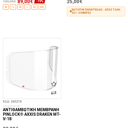
89,00€
25,00€
109,95€
-19%
XS
S
M
L
XL
XXL
ΚΑΤΌΠΙΝ ΠΑΡΑΓΓΕΛΊΑΣ - ΑΠΟΣΤΟΛΉ
ΣΕ 1-3 ΗΜΈΡΕΣ
ΕΠΙΛΟΓΈΣ...
ΣΤΟ ΚΑΛΆΘΙ
ΚΩΔ. DKS218
ΑΞΕΣΟΥΑΡ MT
ΑΝΤΙΘΑΜΒΩΤΙΚΉ ΜΕΜΒΡΆΝΗ
PINLOCK® AXXIS DRAKEN MT-
V-18