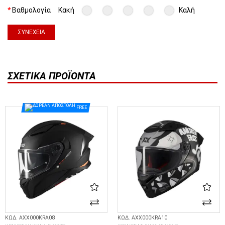
Βαθμολογία
Κακή
Καλή
ΣΥΝΈΧΕΙΑ
ΣΧΕΤΙΚΆ ΠΡΟΪΌΝΤΑ
FREE
ΚΩΔ. AXX000KRA08
ΚΩΔ. AXX000KRA10