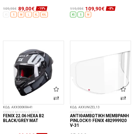
89,00€
109,90€
109,95€
119,95€
-19%
-8%
XS
S
M
L
XL
XXL
XS
S
M
ΕΠΙΛΟΓΈΣ...
ΕΠΙΛΟΓΈΣ...
ΚΩΔ. AXX000KRA41
ΚΩΔ. AXXUNIZEL13
ΚΡΑΝΟΣ ΜΗΧΑΝΗΣ AXXIS
ΑΞΕΣΟΥΑΡ AXXIS
FENIX 22.06 HEXA B2
ΑΝΤΙΘΑΜΒΩΤΙΚΉ ΜΕΜΒΡΆΝΗ
BLACK/GREY MAT
PINLOCK® FENIX 482999920
V-31