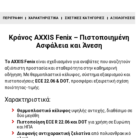
ΠΕΡΙΓΡΑΦΉ
ΧΑΡΑΚΤΗΡΙΣΤΙΚΆ
ΣΧΕΤΙΚΈΣ ΚΑΤΗΓΟΡΊΕΣ
ΑΞΙΟΛΟΓΉΣΕΙΣ (
Κράνος AXXIS Fenix – Πιστοποιημένη
Ασφάλεια και Άνεση
Το AXXIS Fenix
είναι σχεδιασμένο για αναβάτες που αναζητούν
αξιόπιστη προστασία και σταθερότητα στην καθημερινή
οδήγηση. Με θερμοπλαστικό κέλυφος, σύστημα εξαερισμού και
πιστοποιήσεις
ECE 22.06 & DOT
, προσφέρει εξαιρετική σχέση
ποιότητας-τιμής.
Χαρακτηριστικά:
Θερμοπλαστικό κέλυφος
υψηλής αντοχής, διαθέσιμο σε
δύο μεγέθη
Πιστοποίηση ECE R 22.06 και DOT
για χρήση σε Ευρώπη
και ΗΠΑ
Διαφανής αντιχαρακτική ζελατίνα
από πολυανθρακικό