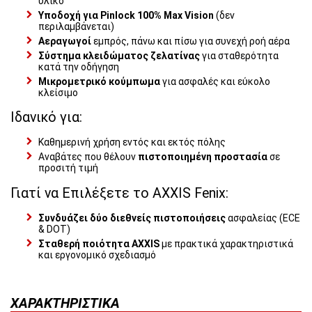
υλικό
Υποδοχή για Pinlock 100% Max Vision
(δεν
περιλαμβάνεται)
Αεραγωγοί
εμπρός, πάνω και πίσω για συνεχή ροή αέρα
Σύστημα κλειδώματος ζελατίνας
για σταθερότητα
κατά την οδήγηση
Μικρομετρικό κούμπωμα
για ασφαλές και εύκολο
κλείσιμο
Ιδανικό για:
Καθημερινή χρήση εντός και εκτός πόλης
Αναβάτες που θέλουν
πιστοποιημένη προστασία
σε
προσιτή τιμή
Γιατί να Επιλέξετε το AXXIS Fenix:
Συνδυάζει δύο διεθνείς πιστοποιήσεις
ασφαλείας (ECE
& DOT)
Σταθερή ποιότητα AXXIS
με πρακτικά χαρακτηριστικά
και εργονομικό σχεδιασμό
ΧΑΡΑΚΤΗΡΙΣΤΙΚΆ