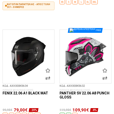
XS
S
M
L
XL
XXL
ΚΑΤΌΠΙΝ ΠΑΡΑΓΓΕΛΊΑΣ - ΑΠΟΣΤΟΛΉ
ΣΕ 1-3 ΗΜΈΡΕΣ
ΕΠΙΛΟΓΈΣ...
ΣΤΟ ΚΑΛΆΘΙ
FREE
ΚΩΔ. AXX000KRA34
ΚΩΔ. AXX000KRA32
ΚΡΑΝΟΣ ΜΗΧΑΝΗΣ AXXIS
ΚΡΑΝΟΣ ΜΗΧΑΝΗΣ AXXIS
FENIX 22.06 A1 BLACK MAT
PANTHER SV 22.06 A8 PUNCH
GLOSS
79,00€
109,90€
99,95€
119,95€
-20%
-8%