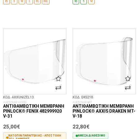
XS
S
M
L
XL
XXL
XS
S
M
ΕΠΙΛΟΓΈΣ...
ΕΠΙΛΟΓΈΣ...
ΚΩΔ. AXXUNIZEL13
ΚΩΔ. DKS218
ΑΞΕΣΟΥΑΡ AXXIS
ΑΞΕΣΟΥΑΡ MT
ΑΝΤΙΘΑΜΒΩΤΙΚΉ ΜΕΜΒΡΆΝΗ
ΑΝΤΙΘΑΜΒΩΤΙΚΉ ΜΕΜΒΡΆΝΗ
PINLOCK® FENIX 482999920
PINLOCK® AXXIS DRAKEN MT-
V-31
V-18
25,00€
22,80€
ΚΑΤΌΠΙΝ ΠΑΡΑΓΓΕΛΊΑΣ - ΑΠΟΣΤΟΛΉ
ΆΜΕΣΑ ΔΙΑΘΈΣΙΜΟ