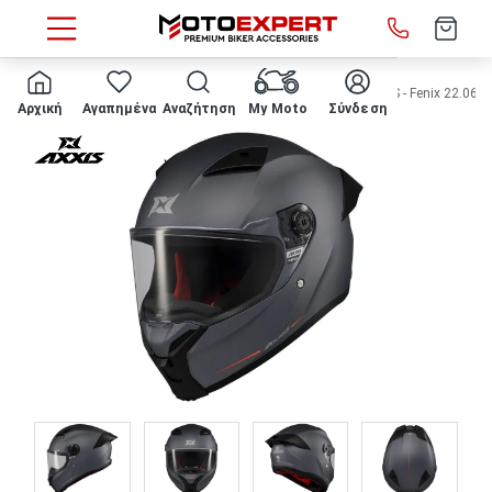
HOME
Κατασκευαστής
Axxis
ΚΡΑΝΟΣ ΜΗΧΑΝΗΣ AXXIS - Fenix 22.06 A
Αρχική
Αγαπημένα
Αναζήτηση
My Moto
Σύνδεση