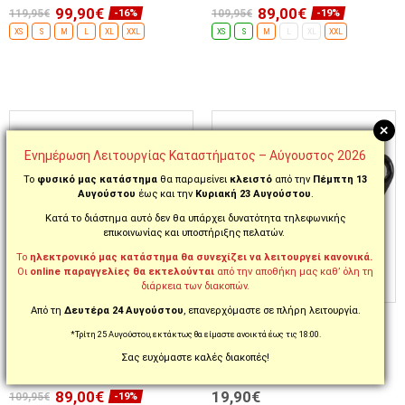
99,90€
89,00€
119,95€
109,95€
-16%
-19%
XS
S
M
L
XL
XXL
XS
S
M
L
XL
XXL
ΕΠΙΛΟΓΈΣ...
ΕΠΙΛΟΓΈΣ...
+
Ενημέρωση Λειτουργίας Καταστήματος – Αύγουστος 2026
Το
φυσικό μας κατάστημα
θα παραμείνει
κλειστό
από την
Πέμπτη 13
Αυγούστου
έως και την
Κυριακή 23 Αυγούστου
.
Κατά το διάστημα αυτό δεν θα υπάρχει δυνατότητα τηλεφωνικής
επικοινωνίας και υποστήριξης πελατών.
Το
ηλεκτρονικό μας κατάστημα θα συνεχίζει να λειτουργεί κανονικά.
Οι
online παραγγελίες θα εκτελούνται
από την αποθήκη μας καθ’ όλη τη
διάρκεια των διακοπών.
Από τη
Δευτέρα 24 Αυγούστου
, επανερχόμαστε σε πλήρη λειτουργία.
ΚΩΔ. AXX000KRA06
ΚΩΔ. AXXUNIZEL02
ΚΡΑΝΟΣ ΜΗΧΑΝΗΣ AXXIS
ΖΕΛΑΤΙΝΑ ΚΡΑΝΟΥΣ AXXIS
*Τρίτη 25 Αυγούστου, εκτάκτως θα είμαστε ανοικτά έως τις 18:00.
FENIX 22.06 ORK C2 GLOSS
V31B FENIX / PANTHER
WHITE/GREY
ΣΚΟΎΡΟ ΦΙΜΈ | 4101830600
Σας ευχόμαστε καλές διακοπές!
89,00€
19,90€
109,95€
-19%