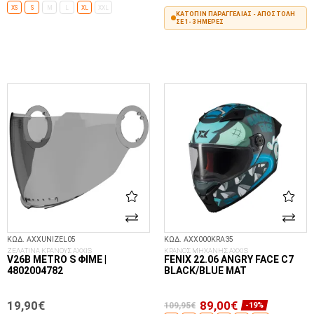
XS
S
M
L
XL
XXL
ΚΑΤΌΠΙΝ ΠΑΡΑΓΓΕΛΊΑΣ - ΑΠΟΣΤΟΛΉ
ΣΕ 1-3 ΗΜΈΡΕΣ
ΕΠΙΛΟΓΈΣ...
ΣΤΟ ΚΑΛΆΘΙ
ΚΩΔ. AXXUNIZEL05
ΚΩΔ. AXX000KRA35
ΖΕΛΑΤΙΝΑ ΚΡΑΝΟΥΣ AXXIS
ΚΡΑΝΟΣ ΜΗΧΑΝΗΣ AXXIS
V26B METRO S ΦΙΜΈ |
FENIX 22.06 ANGRY FACE C7
4802004782
BLACK/BLUE MAT
19,90€
89,00€
109,95€
-19%