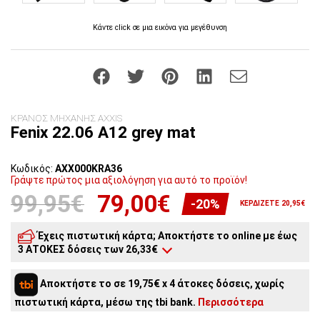
Κάντε click σε μια εικόνα για μεγέθυνση
ΚΡΑΝΟΣ ΜΗΧΑΝΗΣ AXXIS
Fenix 22.06 A12 grey mat
Κωδικός:
AXX000KRA36
Γράψτε πρώτος μια αξιολόγηση για αυτό το προϊόν!
99,95€
79,00€
-20%
ΚΕΡΔΊΖΕΤΕ 20,95€
Έχεις πιστωτική κάρτα; Αποκτήστε το online με έως
3 ΑΤΟΚΕΣ δόσεις των 26,33€
3
άτοκες δόσεις:
26,33€
/ μήνα
Αποκτήστε το σε 19,75€ x 4 άτοκες δόσεις, χωρίς
2
άτοκες δόσεις:
39,50€
/ μήνα
πιστωτική κάρτα, μέσω της tbi bank.
Περισσότερα