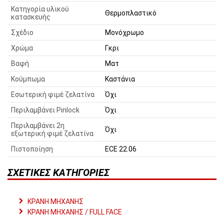
Κατηγορία υλικού
Θερμοπλαστικό
κατασκευής
Σχέδιο
Μονόχρωμο
Χρώμα
Γκρι
Βαφή
Ματ
Κούμπωμα
Καστάνια
Εσωτερική φιμέ ζελατίνα
Όχι
Περιλαμβάνει Pinlock
Όχι
Περιλαμβάνει 2η
Όχι
εξωτερική φιμέ ζελατίνα
Πιστοποίηση
ECE 22.06
ΣΧΕΤΙΚΈΣ ΚΑΤΗΓΟΡΊΕΣ
ΚΡΑΝΗ ΜΗΧΑΝΗΣ
ΚΡΑΝΗ ΜΗΧΑΝΗΣ / FULL FACE