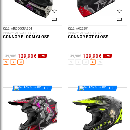
ΚΩΔ. AIR000KRA504
ΚΩΔ. A022381
ΚΡΑΝΟΣ ΜΗΧΑΝΗΣ AIROH
ΚΡΑΝΟΣ ΜΗΧΑΝΗΣ AIROH
CONNOR BLOOM GLOSS
CONNOR BOT GLOSS
129,90€
129,90€
139,90€
139,90€
-7%
-7%
XS
S
M
XS
S
M
L
XL
ΕΠΙΛΟΓΈΣ...
ΕΠΙΛΟΓΈΣ...
FREE
FREE