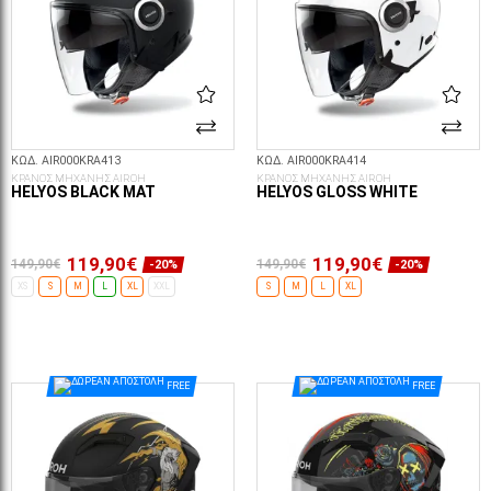
ΚΩΔ. AIR000KRA413
ΚΩΔ. AIR000KRA414
ΚΡΑΝΟΣ ΜΗΧΑΝΗΣ AIROH
ΚΡΑΝΟΣ ΜΗΧΑΝΗΣ AIROH
HELYOS BLACK MAT
HELYOS GLOSS WHITE
119,90€
119,90€
149,90€
149,90€
-20%
-20%
XS
S
M
L
XL
XXL
S
M
L
XL
ΕΠΙΛΟΓΈΣ...
ΕΠΙΛΟΓΈΣ...
FREE
FREE