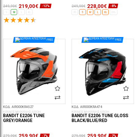
219,00€
228,00€
249,90€
249,90€
-12%
-8%
S
M
L
XL
XS
S
M
L
XL
XXL
ΕΠΙΛΟΓΈΣ...
ΕΠΙΛΟΓΈΣ...
FREE
FREE
ΚΩΔ. AIR000KRA527
ΚΩΔ. AIR000KRA474
ΚΡΑΝΟΣ ΜΗΧΑΝΗΣ AIROH
ΚΡΑΝΟΣ ΜΗΧΑΝΗΣ AIROH
BANDIT E2206 TUNE
BANDIT E2206 TUNE GLOSS
GREY/ORANGE
BLACK/BLUE/RED
259,90€
259,90€
279,90€
279,90€
-7%
-7%