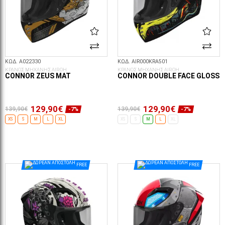
ΚΩΔ. A022330
ΚΩΔ. AIR000KRA501
ΚΡΑΝΟΣ ΜΗΧΑΝΗΣ AIROH
ΚΡΑΝΟΣ ΜΗΧΑΝΗΣ AIROH
CONNOR ZEUS MAT
CONNOR DOUBLE FACE GLOSS
129,90€
129,90€
139,90€
139,90€
-7%
-7%
XS
S
M
L
XL
XS
S
M
L
XL
ΕΠΙΛΟΓΈΣ...
ΕΠΙΛΟΓΈΣ...
FREE
FREE