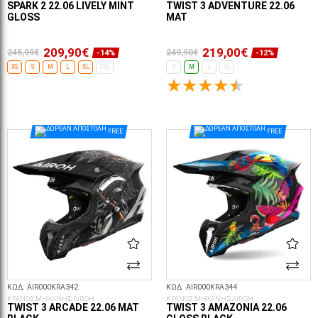
SPARK 2 22.06 LIVELY MINT
TWIST 3 ADVENTURE 22.06
GLOSS
MAT
209,90€
219,00€
245,99€
249,90€
-14%
-12%
XS
S
M
L
XL
XXL
S
M
L
XL
ΕΠΙΛΟΓΈΣ...
ΕΠΙΛΟΓΈΣ...
FREE
FREE
ΚΩΔ. AIR000KRA342
ΚΩΔ. AIR000KRA344
ΚΡΑΝΟΣ ΜΗΧΑΝΗΣ AIROH
ΚΡΑΝΟΣ ΜΗΧΑΝΗΣ AIROH
TWIST 3 ARCADE 22.06 MAT
TWIST 3 AMAZONIA 22.06