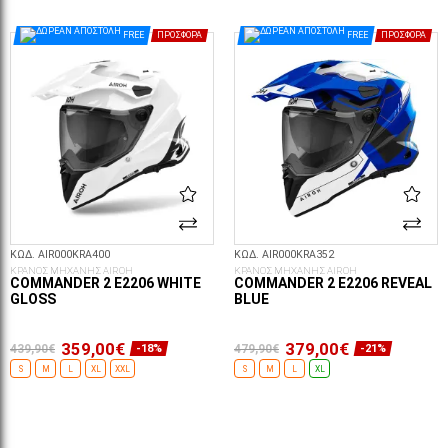
ΕΠΙΛΟΓΈΣ...
ΕΠΙΛΟΓΈΣ...
FREE
ΠΡΟΣΦΟΡΆ
FREE
ΠΡΟΣΦΟΡΆ
ΚΩΔ. AIR000KRA400
ΚΩΔ. AIR000KRA352
ΚΡΑΝΟΣ ΜΗΧΑΝΗΣ AIROH
ΚΡΑΝΟΣ ΜΗΧΑΝΗΣ AIROH
COMMANDER 2 E2206 WHITE
COMMANDER 2 E2206 REVEAL
GLOSS
BLUE
359,00€
379,00€
439,90€
479,90€
-18%
-21%
S
M
L
XL
XXL
S
M
L
XL
ΕΠΙΛΟΓΈΣ...
ΕΠΙΛΟΓΈΣ...