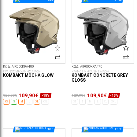
ΚΩΔ. AIR000KRA480
ΚΩΔ. AIR000KRA470
ΚΡΑΝΟΣ ΜΗΧΑΝΗΣ AIROH
ΚΡΑΝΟΣ ΜΗΧΑΝΗΣ AIROH
KOMBAKT MOCHA GLOW
KOMBAKT CONCRETE GREY
GLOSS
109,90€
109,90€
129,90€
129,90€
-15%
-15%
XS
S
M
L
XL
XXL
XS
S
M
L
XL
XXL
ΕΠΙΛΟΓΈΣ...
ΕΠΙΛΟΓΈΣ...
FREE
FREE