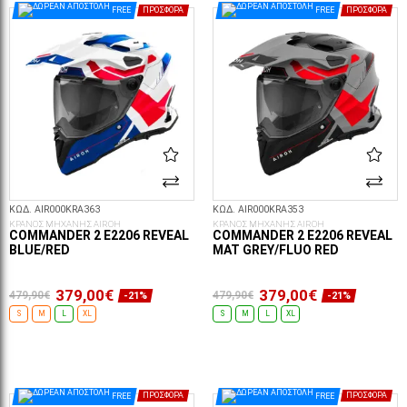
FREE
ΠΡΟΣΦΟΡΆ
FREE
ΠΡΟΣΦΟΡΆ
ΚΩΔ. AIR000KRA363
ΚΩΔ. AIR000KRA353
ΚΡΑΝΟΣ ΜΗΧΑΝΗΣ AIROH
ΚΡΑΝΟΣ ΜΗΧΑΝΗΣ AIROH
COMMANDER 2 E2206 REVEAL
COMMANDER 2 E2206 REVEAL
BLUE/RED
MAT GREY/FLUO RED
379,00€
379,00€
479,90€
479,90€
-21%
-21%
S
M
L
XL
S
M
L
XL
ΕΠΙΛΟΓΈΣ...
ΕΠΙΛΟΓΈΣ...
FREE
ΠΡΟΣΦΟΡΆ
FREE
ΠΡΟΣΦΟΡΆ