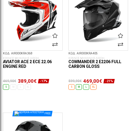
ΚΩΔ. AIR000KRA368
ΚΩΔ. AIR000KRA405
ΚΡΑΝΟΣ ΜΗΧΑΝΗΣ AIROH
ΚΡΑΝΟΣ ΜΗΧΑΝΗΣ AIROH
AVIATOR ACE 2 ECE 22.06
COMMANDER 2 E2206 FULL
ENGINE RED
CARBON GLOSS
389,00€
469,00€
469,90€
599,90€
-17%
-21%
S
M
L
XL
S
M
L
XL
ΕΠΙΛΟΓΈΣ...
ΕΠΙΛΟΓΈΣ...
FREE