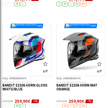
XS
S
M
L
XL
XXL
S
M
L
XL
XXL
ΕΠΙΛΟΓΈΣ...
ΕΠΙΛΟΓΈΣ...
FREE
FREE
ΚΩΔ. AIR000KRA475
ΚΩΔ. AIR000KRA476
ΚΡΑΝΟΣ ΜΗΧΑΝΗΣ AIROH
ΚΡΑΝΟΣ ΜΗΧΑΝΗΣ AIROH
BANDIT E2206 HORN GLOSS
BANDIT E2206 HORN MAT
WHITE/BLUE
ORANGE
259,90€
259,90€
279,90€
279,90€
-7%
-7%
XS
S
M
L
XL
XXL
S
M
L
XL
XXL