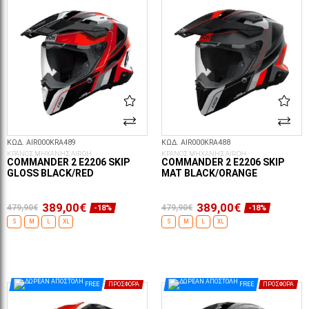
ΚΩΔ. AIR000KRA489
ΚΩΔ. AIR000KRA488
ΚΡΑΝΟΣ ΜΗΧΑΝΗΣ AIROH
ΚΡΑΝΟΣ ΜΗΧΑΝΗΣ AIROH
COMMANDER 2 E2206 SKIP
COMMANDER 2 E2206 SKIP
GLOSS BLACK/RED
MAT BLACK/ORANGE
389,00€
389,00€
479,90€
479,90€
-18%
-18%
S
M
L
XL
S
M
L
XL
ΕΠΙΛΟΓΈΣ...
ΕΠΙΛΟΓΈΣ...
FREE
ΠΡΟΣΦΟΡΆ
FREE
ΠΡΟΣΦΟΡΆ