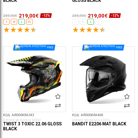
BLACK
GLOSS BLACK
219,00€
219,00€
249,90€
249,90€
-12%
-12%
S
M
L
XL
S
M
L
XL
ΕΠΙΛΟΓΈΣ...
ΕΠΙΛΟΓΈΣ...
FREE
FREE
ΚΩΔ. AIR000KRA343
ΚΩΔ. AIR000KRA468
ΚΡΑΝΟΣ ΜΗΧΑΝΗΣ AIROH
ΚΡΑΝΟΣ ΜΗΧΑΝΗΣ AIROH
TWIST 3 TOXIC 22.06 GLOSS
BANDIT E2206 MAT BLACK
BLACK