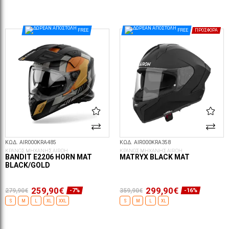
ΕΠΙΛΟΓΈΣ...
ΕΠΙΛΟΓΈΣ...
FREE
FREE
ΠΡΟΣΦΟΡΆ
ΚΩΔ. AIR000KRA485
ΚΩΔ. AIR000KRA358
ΚΡΑΝΟΣ ΜΗΧΑΝΗΣ AIROH
ΚΡΑΝΟΣ ΜΗΧΑΝΗΣ AIROH
BANDIT E2206 HORN MAT
MATRYX BLACK MAT
BLACK/GOLD
259,90€
299,90€
279,90€
359,90€
-7%
-16%
S
M
L
XL
XXL
S
M
L
XL