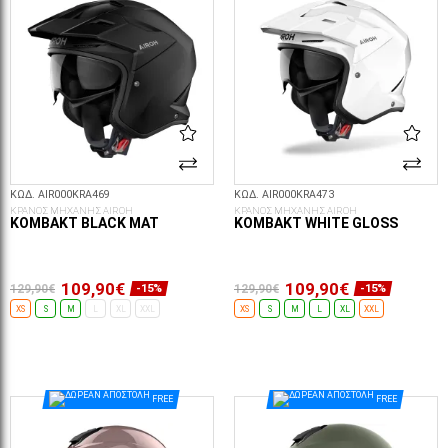
ΚΩΔ. AIR000KRA469
ΚΩΔ. AIR000KRA473
ΚΡΑΝΟΣ ΜΗΧΑΝΗΣ AIROH
ΚΡΑΝΟΣ ΜΗΧΑΝΗΣ AIROH
KOMBAKT BLACK MAT
KOMBAKT WHITE GLOSS
109,90€
109,90€
129,90€
129,90€
-15%
-15%
XS
S
M
L
XL
XXL
XS
S
M
L
XL
XXL
ΕΠΙΛΟΓΈΣ...
ΕΠΙΛΟΓΈΣ...
FREE
FREE