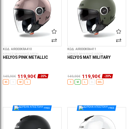
ΚΩΔ. AIR000KRA410
ΚΩΔ. AIR000KRA411
ΚΡΑΝΟΣ ΜΗΧΑΝΗΣ AIROH
ΚΡΑΝΟΣ ΜΗΧΑΝΗΣ AIROH
HELYOS PINK METALLIC
HELYOS MAT MILITARY
119,90€
119,90€
149,90€
149,90€
-20%
-20%
XS
S
M
L
S
M
L
XL
XXL
ΕΠΙΛΟΓΈΣ...
ΕΠΙΛΟΓΈΣ...
FREE
FREE