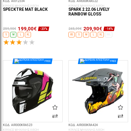
ΚΩΔ. AI012334
ΚΩΔ. AIR000KRA522
ΚΡΑΝΟΣ ΜΗΧΑΝΗΣ AIROH
ΚΡΑΝΟΣ ΜΗΧΑΝΗΣ AIROH
SPECKTRE MAT BLACK
SPARK 2 22.06 LIVELY
RAINBOW GLOSS
199,00€
209,90€
259,90€
245,99€
-23%
-14%
S
M
L
XL
XS
S
M
L
XL
XXL
ΕΠΙΛΟΓΈΣ...
ΕΠΙΛΟΓΈΣ...
FREE
FREE
ΚΩΔ. AIR000KRA523
ΚΩΔ. AIR000KRA424
ΚΡΑΝΟΣ ΜΗΧΑΝΗΣ AIROH
ΚΡΑΝΟΣ ΜΗΧΑΝΗΣ AIROH