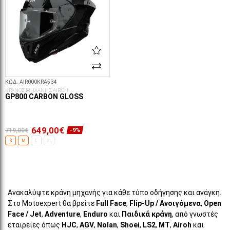
ΚΩΔ. AIR000KRA534
ΚΡΑΝΟΣ ΜΗΧΑΝΗΣ AIROH
GP800 CARBON GLOSS
649,00€
719,00€
-9%
S
M
L
XL
ΕΠΙΛΟΓΈΣ...
Ανακαλύψτε κράνη μηχανής για κάθε τύπο οδήγησης και ανάγκη.
Στο Motoexpert θα βρείτε
Full Face
,
Flip-Up / Ανοιγόμενα
,
Open
Face / Jet
,
Adventure
,
Enduro
και
Παιδικά κράνη
, από γνωστές
εταιρείες όπως
HJC
,
AGV
,
Nolan
,
Shoei
,
LS2
,
MT
,
Airoh
και