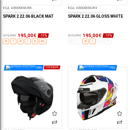
ΚΩΔ. AIR000KRA395
ΚΩΔ. AIR000KRA394
ΚΡΑΝΟΣ ΜΗΧΑΝΗΣ AIROH
ΚΡΑΝΟΣ ΜΗΧΑΝΗΣ AIROH
SPARK 2 22.06 BLACK MAT
SPARK 2 22.06 GLOSS WHITE
195,00€
195,00€
219,90€
219,90€
-11%
-11%
XS
S
M
L
XL
XXL
XS
S
M
L
XL
XXL
ΕΠΙΛΟΓΈΣ...
ΕΠΙΛΟΓΈΣ...
FREE
ΠΡΟΣΦΟΡΆ
FREE