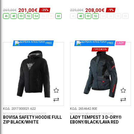
201,00€
208,00€
269,00€
229,00€
-25%
-9%
46
48
50
52
54
56
58
60
46
48
50
52
54
56
58
60
ΕΠΙΛΟΓΈΣ...
ΕΠΙΛΟΓΈΣ...
FREE
FREE
LADY
ΠΡΟΣΦΟΡΆ
ΚΩΔ. 2017300021.622
ΚΩΔ. 2654642.80E
ΜΠΟΥΦΑΝ ΜΗΧΑΝΗΣ DAINESE
ΜΠΟΥΦΑΝ ΜΗΧΑΝΗΣ DAINESE
BOVISA SAFETY HOODIE FULL
LADY TEMPEST 3 D-DRY®
ZIP BLACK/WHITE
EBONY/BLACK/LAVA RED