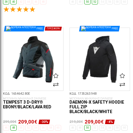
38
40
42
44
46
48
46
48
50
52
54
56
58
60
ΕΠΙΛΟΓΈΣ...
ΕΠΙΛΟΓΈΣ...
FREE
ΠΡΟΣΦΟΡΆ
FREE
ΚΩΔ. 1654642.80E
ΚΩΔ. 1735263.948
ΜΠΟΥΦΑΝ ΜΗΧΑΝΗΣ DAINESE
ΜΠΟΥΦΑΝ ΜΗΧΑΝΗΣ DAINESE
TEMPEST 3 D-DRY®
DAEMON-X SAFETY HOODIE
EBONY/BLACK/LAVA RED
FULL ZIP
BLACK/BLACK/WHITE
209,00€
209,00€
299,00€
219,00€
-30%
-4%
46
48
50
52
54
56
58
60
46
48
50
52
54
56
58
60