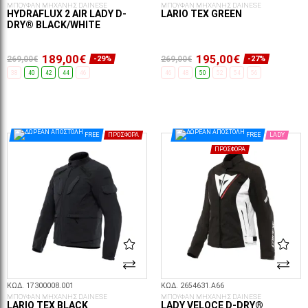
ΜΠΟΥΦΑΝ ΜΗΧΑΝΗΣ DAINESE
ΜΠΟΥΦΑΝ ΜΗΧΑΝΗΣ DAINESE
HYDRAFLUX 2 AIR LADY D-
LARIO TEX GREEN
DRY® BLACK/WHITE
189,00€
195,00€
269,00€
269,00€
-29%
-27%
38
40
42
44
46
46
48
50
52
54
56
ΕΠΙΛΟΓΈΣ...
ΕΠΙΛΟΓΈΣ...
FREE
ΠΡΟΣΦΟΡΆ
FREE
LADY
ΠΡΟΣΦΟΡΆ
ΚΩΔ. 17300008.001
ΚΩΔ. 2654631.A66
ΜΠΟΥΦΑΝ ΜΗΧΑΝΗΣ DAINESE
ΜΠΟΥΦΑΝ ΜΗΧΑΝΗΣ DAINESE
LARIO TEX BLACK
LADY VELOCE D-DRY®