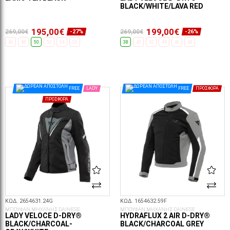
BLACK/WHITE/LAVA RED
195,00€
199,00€
269,00€
269,00€
-27%
-26%
46
48
50
52
54
56
38
40
42
44
46
48
ΕΠΙΛΟΓΈΣ...
ΕΠΙΛΟΓΈΣ...
FREE
LADY
FREE
ΠΡΟΣΦΟΡΆ
ΠΡΟΣΦΟΡΆ
ΚΩΔ. 2654631.24G
ΚΩΔ. 1654632.59F
ΜΠΟΥΦΑΝ ΜΗΧΑΝΗΣ DAINESE
ΜΠΟΥΦΑΝ ΜΗΧΑΝΗΣ DAINESE
LADY VELOCE D-DRY®
HYDRAFLUX 2 AIR D-DRY®
BLACK/CHARCOAL-
BLACK/CHARCOAL GREY