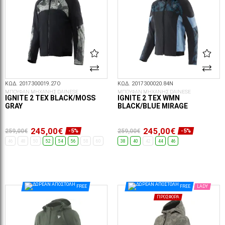
ΚΩΔ. 2017300019.27O
ΚΩΔ. 2017300020.84N
ΜΠΟΥΦΑΝ ΜΗΧΑΝΗΣ DAINESE
ΜΠΟΥΦΑΝ ΜΗΧΑΝΗΣ DAINESE
IGNITE 2 TEX BLACK/MOSS
IGNITE 2 TEX WMN
GRAY
BLACK/BLUE MIRAGE
245,00€
245,00€
259,00€
259,00€
-5%
-5%
46
48
50
52
54
56
58
60
38
40
42
44
46
ΕΠΙΛΟΓΈΣ...
ΕΠΙΛΟΓΈΣ...
FREE
FREE
LADY
ΠΡΟΣΦΟΡΆ