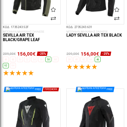
ΚΩΔ. 1735243.52F
ΚΩΔ. 2735243.631
ΜΠΟΥΦΑΝ ΜΗΧΑΝΗΣ DAINESE
ΜΠΟΥΦΑΝ ΜΗΧΑΝΗΣ DAINESE
SEVILLA AIR TEX
LADY SEVILLA AIR TEX BLACK
BLACK/GRAPE LEAF
156,00€
156,00€
209,00€
209,00€
-25%
-25%
46
48
50
52
54
56
58
60
38
40
42
44
46
62
64
ΕΠΙΛΟΓΈΣ...
ΕΠΙΛΟΓΈΣ...
FREE
ΠΡΟΣΦΟΡΆ
FREE