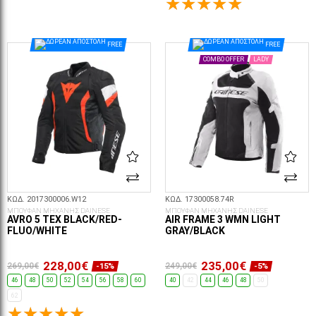
ΕΠΙΛΟΓΈΣ...
ΕΠΙΛΟΓΈΣ...
FREE
FREE
COMBO OFFER
LADY
ΚΩΔ. 2017300006.W12
ΚΩΔ. 17300058.74R
ΜΠΟΥΦΑΝ ΜΗΧΑΝΗΣ DAINESE
ΜΠΟΥΦΑΝ ΜΗΧΑΝΗΣ DAINESE
AVRO 5 TEX BLACK/RED-
AIR FRAME 3 WMN LIGHT
FLUO/WHITE
GRAY/BLACK
228,00€
235,00€
269,00€
249,00€
-15%
-5%
46
48
50
52
54
56
58
60
40
42
44
46
48
50
62