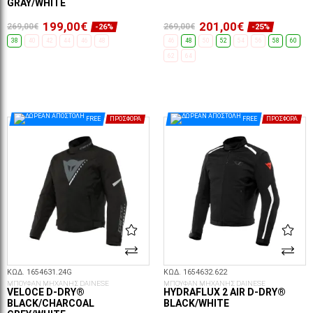
GRAY/WHITE
199,00€
201,00€
269,00€
269,00€
-26%
-25%
38
40
42
44
46
48
46
48
50
52
54
56
58
60
62
64
ΕΠΙΛΟΓΈΣ...
ΕΠΙΛΟΓΈΣ...
FREE
ΠΡΟΣΦΟΡΆ
FREE
ΠΡΟΣΦΟΡΆ
ΚΩΔ. 1654631.24G
ΚΩΔ. 1654632.622
ΜΠΟΥΦΑΝ ΜΗΧΑΝΗΣ DAINESE
ΜΠΟΥΦΑΝ ΜΗΧΑΝΗΣ DAINESE
VELOCE D-DRY®
HYDRAFLUX 2 AIR D-DRY®
BLACK/CHARCOAL
BLACK/WHITE