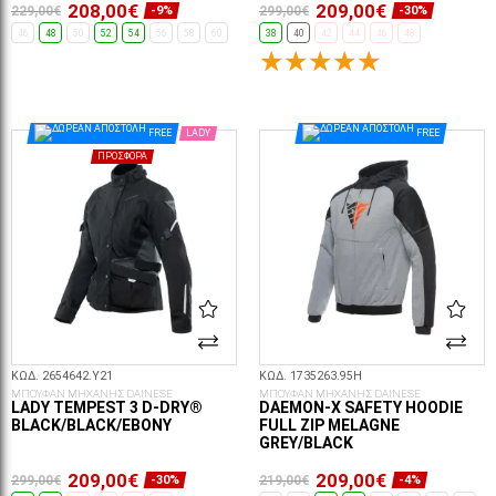
208,00€
209,00€
229,00€
299,00€
-9%
-30%
46
48
50
52
54
56
58
60
38
40
42
44
46
48
ΕΠΙΛΟΓΈΣ...
ΕΠΙΛΟΓΈΣ...
FREE
LADY
FREE
ΠΡΟΣΦΟΡΆ
ΚΩΔ. 2654642.Y21
ΚΩΔ. 1735263.95H
ΜΠΟΥΦΑΝ ΜΗΧΑΝΗΣ DAINESE
ΜΠΟΥΦΑΝ ΜΗΧΑΝΗΣ DAINESE
LADY TEMPEST 3 D-DRY®
DAEMON-X SAFETY HOODIE
BLACK/BLACK/EBONY
FULL ZIP MELAGNE
GREY/BLACK
209,00€
209,00€
299,00€
219,00€
-30%
-4%