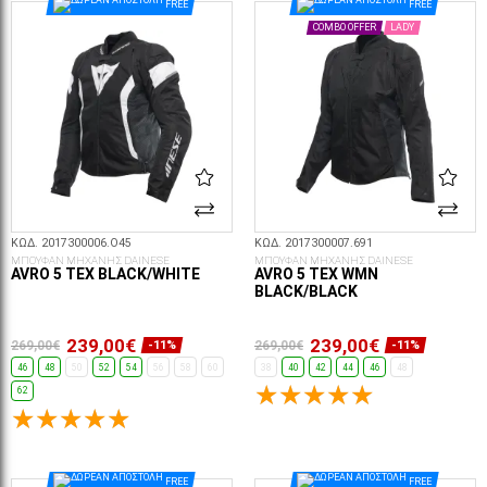
FREE
FREE
COMBO OFFER
LADY
ΚΩΔ. 2017300006.O45
ΚΩΔ. 2017300007.691
ΜΠΟΥΦΑΝ ΜΗΧΑΝΗΣ DAINESE
ΜΠΟΥΦΑΝ ΜΗΧΑΝΗΣ DAINESE
AVRO 5 TEX BLACK/WHITE
AVRO 5 TEX WMN
BLACK/BLACK
239,00€
239,00€
269,00€
269,00€
-11%
-11%
46
48
50
52
54
56
58
60
38
40
42
44
46
48
62
ΕΠΙΛΟΓΈΣ...
ΕΠΙΛΟΓΈΣ...
FREE
FREE