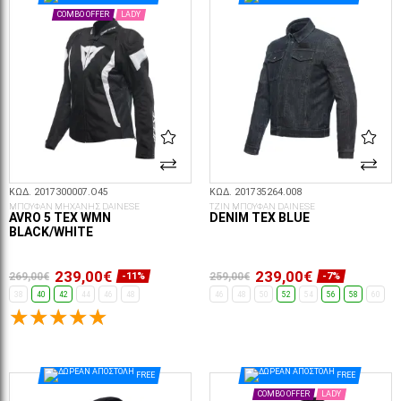
COMBO OFFER
LADY
ΚΩΔ. 2017300007.O45
ΚΩΔ. 201735264.008
ΜΠΟΥΦΑΝ ΜΗΧΑΝΗΣ DAINESE
ΤΖΙΝ ΜΠΟΥΦΑΝ DAINESE
AVRO 5 TEX WMN
DENIM TEX BLUE
BLACK/WHITE
239,00€
239,00€
269,00€
259,00€
-11%
-7%
38
40
42
44
46
48
46
48
50
52
54
56
58
60
ΕΠΙΛΟΓΈΣ...
ΕΠΙΛΟΓΈΣ...
FREE
FREE
COMBO OFFER
LADY