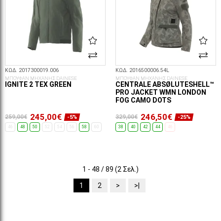
ΚΩΔ. 2017300019.006
ΚΩΔ. 2016500006.54L
ΜΠΟΥΦΑΝ ΜΗΧΑΝΗΣ DAINESE
ΜΠΟΥΦΑΝ ΜΗΧΑΝΗΣ DAINESE
IGNITE 2 TEX GREEN
CENTRALE ABSØLUTESHELL™
PRO JACKET WMN LONDON
FOG CAMO DOTS
245,00€
246,50€
259,00€
329,00€
-5%
-25%
46
48
50
52
54
56
58
60
38
40
42
44
46
ΕΠΙΛΟΓΈΣ...
ΕΠΙΛΟΓΈΣ...
1 - 48 / 89 (2 Σελ.)
1
2
>
>|