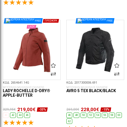
ΕΠΙΛΟΓΈΣ...
ΕΠΙΛΟΓΈΣ...
FREE
ΠΡΟΣΦΟΡΆ
FREE
LADY
ΚΩΔ. 2654641.14G
ΚΩΔ. 2017300006.691
ΜΠΟΥΦΑΝ ΜΗΧΑΝΗΣ DAINESE
ΜΠΟΥΦΑΝ ΜΗΧΑΝΗΣ DAINESE
LADY ROCHELLE D-DRY®
AVRO 5 TEX BLACK/BLACK
APPLE-BUTTER
219,00€
228,00€
329,95€
269,00€
-33%
-15%
40
42
44
46
46
48
50
52
54
56
58
60
62