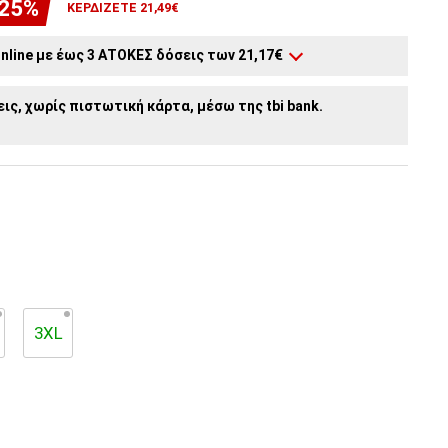
-25%
ΚΕΡΔΊΖΕΤΕ 21,49€
nline με έως 3 ΑΤΟΚΕΣ δόσεις των 21,17€
2
άτοκες δόσεις:
31,75€
/ μήνα
ις, χωρίς πιστωτική κάρτα, μέσω της tbi bank.
3XL