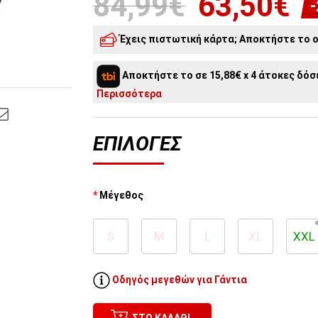
84,99€
63,50€
Έχεις πιστωτική κάρτα; Αποκτήστε το o
3
άτοκες δόσεις:
21,17€
/ μήνα
Αποκτήστε το σε 15,88€ x 4 άτοκες δόσε
Περισσότερα
ΕΠΙΛΟΓΈΣ
Μέγεθος
S
M
L
XL
XXL
Οδηγός μεγεθών για Γάντια
ΣΤΟ ΚΑΛΆΘΙ