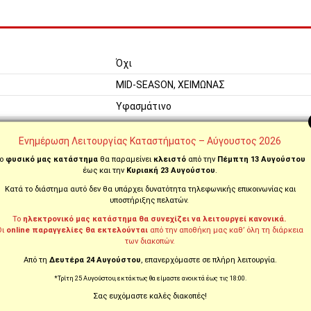
Όχι
MID-SEASON, ΧΕΙΜΩΝΑΣ
Υφασμάτινο
Πόλης / Urban, Σπορ
Ενημέρωση Λειτουργίας Καταστήματος – Αύγουστος 2026
Ανδρικό
ο
φυσικό μας κατάστημα
θα παραμείνει
κλειστό
από την
Πέμπτη 13 Αυγούστου
Κοντό
έως και την
Κυριακή 23 Αυγούστου
.
Κατά το διάστημα αυτό δεν θα υπάρχει δυνατότητα τηλεφωνικής επικοινωνίας και
Ναι
υποστήριξης πελατών.
Το
ηλεκτρονικό μας κατάστημα θα συνεχίζει να λειτουργεί κανονικά.
Οι
online παραγγελίες θα εκτελούνται
από την αποθήκη μας καθ’ όλη τη διάρκεια
των διακοπών.
Από τη
Δευτέρα 24 Αυγούστου
, επανερχόμαστε σε πλήρη λειτουργία.
*Τρίτη 25 Αυγούστου, εκτάκτως θα είμαστε ανοικτά έως τις 18:00.
Σας ευχόμαστε καλές διακοπές!