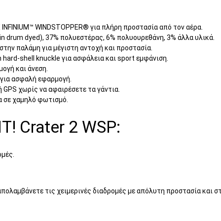
INFINIUM™ WINDSTOPPER® για πλήρη προστασία από τον αέρα.
in drum dyed), 37% πολυεστέρας, 6% πολυουρεθάνη, 3% άλλα υλικά.
την παλάμη για μέγιστη αντοχή και προστασία.
 hard-shell knuckle για ασφάλεια και sport εμφάνιση.
μογή και άνεση.
 για ασφαλή εφαρμογή.
ή GPS χωρίς να αφαιρέσετε τα γάντια.
α σε χαμηλό φωτισμό.
IT! Crater 2 WSP:
ομές.
 απολαμβάνετε τις χειμερινές διαδρομές με απόλυτη προστασία και σ