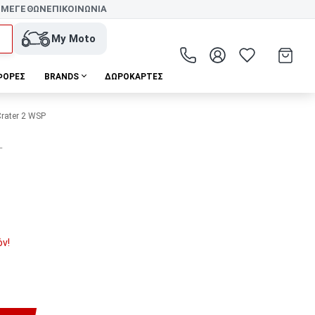
 ΜΕΓΕΘΩΝ
ΕΠΙΚΟΙΝΩΝΙΑ
My Moto
ΦΟΡΕΣ
BRANDS
ΔΩΡΟΚΆΡΤΕΣ
rater 2 WSP
T
όν!