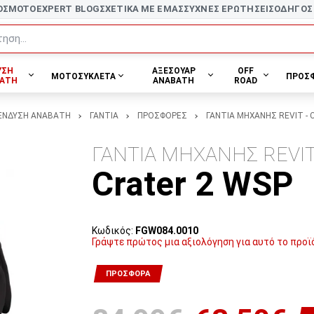
ΟΣ
MOTOEXPERT BLOG
ΣΧΕΤΙΚΑ ΜΕ ΕΜΑΣ
ΣΥΧΝΕΣ ΕΡΩΤΗΣΕΙΣ
ΟΔΗΓΟΣ
ηση...
ΥΣΗ
ΑΞΕΣΟΥΑΡ
OFF
ΜΟΤΟΣΥΚΛΕΤΑ
ΠΡΟΣ
ΑΤΗ
ΑΝΑΒΑΤΗ
ROAD
ΕΝΔΥΣΗ ΑΝΑΒΑΤΗ
ΓΑΝΤΙΑ
ΠΡΟΣΦΟΡΕΣ
ΓΑΝΤΙΑ ΜΗΧΑΝΗΣ REVIT - C
ΓΑΝΤΙΑ ΜΗΧΑΝΗΣ REVI
Crater 2 WSP
Κωδικός:
FGW084.0010
Γράψτε πρώτος μια αξιολόγηση για αυτό το προϊ
ΠΡΟΣΦΟΡΆ