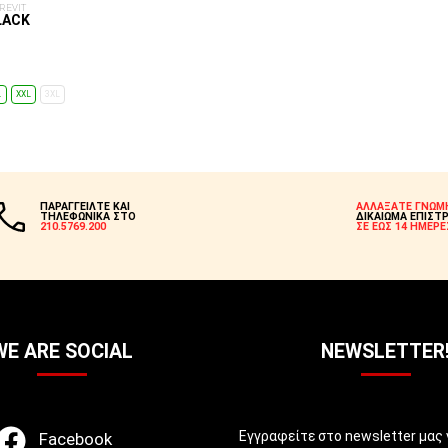
REVIT
LACK
L
XXL
3XL
ΕΠΙΛΟΓΈΣ...
ΠΑΡΑΓΓΕΙΛΤΕ ΚΑΙ
ΑΛΛΑΞΑΤΕ ΓΝΩΜ
ΤΗΛΕΦΩΝΙΚΑ ΣΤΟ
ΔΙΚΑΙΩΜΑ ΕΠΙΣΤ
210.5769.200
ΣΕ ΕΩΣ 14 ΗΜΕΡΕ
WE ARE SOCIAL
NEWSLETTER
Εγγραφείτε στο newsletter μας 
Facebook