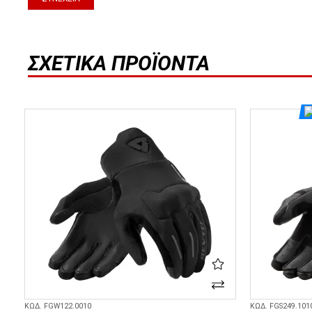
ΣΧΕΤΙΚΆ ΠΡΟΪΌΝΤΑ
ΚΩΔ. FGW122.0010
ΚΩΔ. FGS249.101