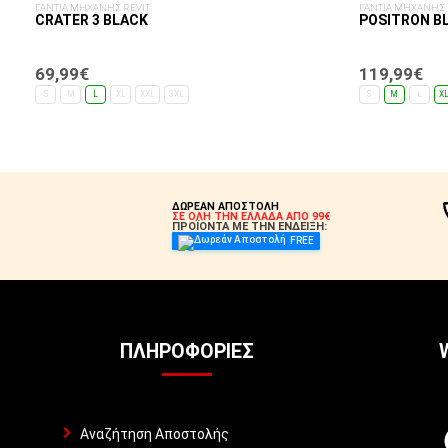
ΓΑΝΤΙΑ ΜΗΧΑΝΗΣ REVIT
ΓΑΝΤΙΑ ΜΗΧΑΝΗΣ 
CRATER 3 BLACK
POSITRON B
69,99€
119,99€
S
M
L
XL
XXL
3XL
S
M
L
X
ΕΠΙΛΟΓΈΣ...
ΔΩΡΕΑΝ ΑΠΟΣΤΟΛΗ
ΣΕ ΟΛΗ ΤΗΝ ΕΛΛΑΔΑ ΑΠΟ 99€
ΠΡΟΪΟΝΤΑ ΜΕ ΤΗΝ ΕΝΔΕΙΞΗ:
FREE
ΠΛΗΡΟΦΟΡΊΕΣ
Αναζήτηση Αποστολής