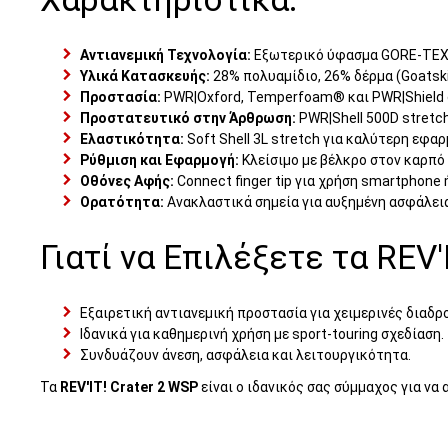
Αντιανεμική Τεχνολογία:
Εξωτερικό ύφασμα GORE-TEX 
Υλικά Κατασκευής:
28% πολυαμίδιο, 26% δέρμα (Goatsk
Προστασία:
PWR|Oxford, Temperfoam® και PWR|Shield σ
Προστατευτικό στην Άρθρωση:
PWR|Shell 500D stretch
Ελαστικότητα:
Soft Shell 3L stretch για καλύτερη εφαρ
Ρύθμιση και Εφαρμογή:
Κλείσιμο με βέλκρο στον καρπό
Οθόνες Αφής:
Connect finger tip για χρήση smartphone 
Ορατότητα:
Ανακλαστικά σημεία για αυξημένη ασφάλει
Γιατί να Επιλέξετε τα REV'
Εξαιρετική αντιανεμική προστασία για χειμερινές διαδρ
Ιδανικά για καθημερινή χρήση με sport-touring σχεδίαση.
Συνδυάζουν άνεση, ασφάλεια και λειτουργικότητα.
Τα
REV'IT! Crater 2 WSP
είναι ο ιδανικός σας σύμμαχος για να