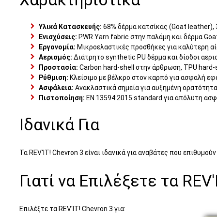
Υλικά Κατασκευής:
68% δέρμα κατσίκας (Goat leather),
Ενισχύσεις:
PWR Yarn fabric στην παλάμη και δέρμα Goat
Εργονομία:
Μικροελαστικές προσθήκες για καλύτερη αίσ
Αερισμός:
Διάτρητο synthetic PU δέρμα και δίοδοι αερι
Προστασία:
Carbon hard-shell στην άρθρωση, TPU hard-
Ρύθμιση:
Κλείσιμο με βέλκρο στον καρπό για ασφαλή εφ
Ασφάλεια:
Ανακλαστικά σημεία για αυξημένη ορατότητα
Πιστοποίηση:
EN 13594:2015 standard για απόλυτη ασφ
Ιδανικά Για
Τα REV'IT! Chevron 3 είναι ιδανικά για αναβάτες που επιθυμο
Γιατί να Επιλέξετε τα REV'
Επιλέξτε τα REV'IT! Chevron 3 για: