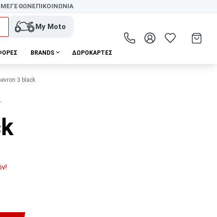
 ΜΕΓΕΘΩΝ
ΕΠΙΚΟΙΝΩΝΙΑ
My Moto
ΦΟΡΕΣ
BRANDS
ΔΩΡΟΚΆΡΤΕΣ
vron 3 black
T
ck
όν!