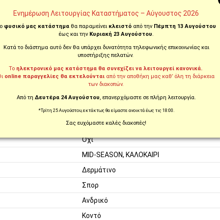
Yarn.
Ενημέρωση Λειτουργίας Καταστήματος – Αύγουστος 2026
ο
φυσικό μας κατάστημα
θα παραμείνει
κλειστό
από την
Πέμπτη 13 Αυγούστου
έως και την
Κυριακή 23 Αυγούστου
.
Κατά το διάστημα αυτό δεν θα υπάρχει δυνατότητα τηλεφωνικής επικοινωνίας και
 σας.
υποστήριξης πελατών.
 με στυλ, ασφάλεια και άνεση!
Το
ηλεκτρονικό μας κατάστημα θα συνεχίζει να λειτουργεί κανονικά.
Οι
online παραγγελίες θα εκτελούνται
από την αποθήκη μας καθ’ όλη τη διάρκεια
των διακοπών.
Από τη
Δευτέρα 24 Αυγούστου
, επανερχόμαστε σε πλήρη λειτουργία.
*Τρίτη 25 Αυγούστου, εκτάκτως θα είμαστε ανοικτά έως τις 18:00.
Σας ευχόμαστε καλές διακοπές!
Όχι
MID-SEASON, ΚΑΛΟΚΑΙΡΙ
Δερμάτινο
Σπορ
Ανδρικό
Κοντό