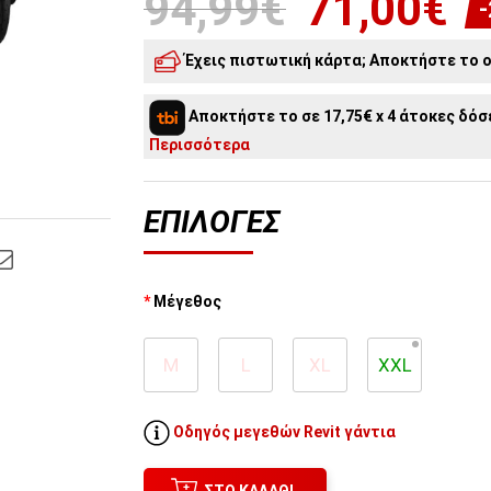
94,99€
71,00€
Έχεις πιστωτική κάρτα; Αποκτήστε το o
3
άτοκες δόσεις:
23,67€
/ μήνα
Αποκτήστε το σε 17,75€ x 4 άτοκες δόσε
Περισσότερα
ΕΠΙΛΟΓΈΣ
Μέγεθος
M
L
XL
XXL
Οδηγός μεγεθών Revit γάντια
ΣΤΟ ΚΑΛΆΘΙ