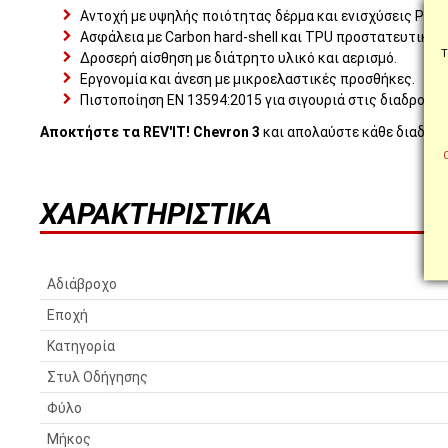
Αντοχή με υψηλής ποιότητας δέρμα και ενισχύσεις PWR 
Ασφάλεια με Carbon hard-shell και TPU προστατευτικά.
Τ
Δροσερή αίσθηση με διάτρητο υλικό και αερισμό.
Εργονομία και άνεση με μικροελαστικές προσθήκες.
Πιστοποίηση EN 13594:2015 για σιγουριά στις διαδρομές
Αποκτήστε τα REV'IT! Chevron 3
και απολαύστε κάθε διαδρομή
ΧΑΡΑΚΤΗΡΙΣΤΙΚΆ
Αδιάβροχο
Εποχή
Κατηγορία
Στυλ Οδήγησης
Φύλο
Μήκος