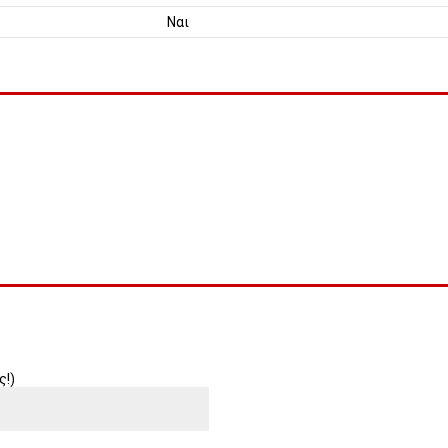
Ναι
ς!)