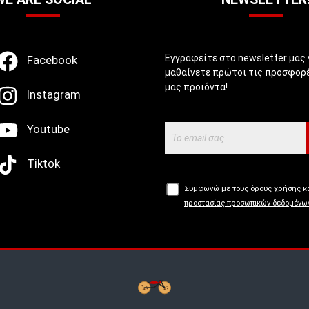
Εγγραφείτε στο newsletter μας 
Facebook
μαθαίνετε πρώτοι τις προσφορέ
μας προϊόντα!
Instagram
Youtube
Tiktok
Συμφωνώ με τους
όρους χρήσης
κα
προστασίας προσωπικών δεδομένω
Buy now, Pay later με
tbi
bank.
Μάθε