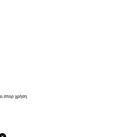
αι σπορ χρήση.
+