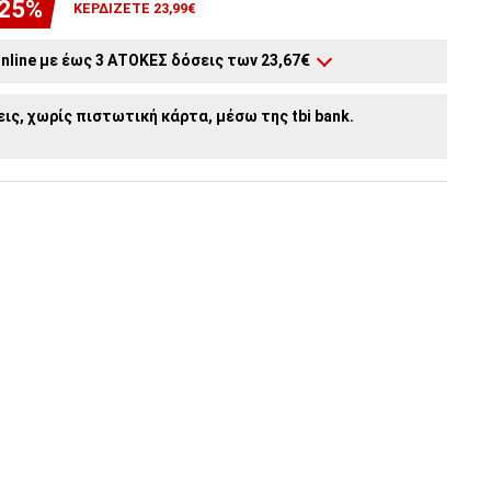
-25%
ΚΕΡΔΊΖΕΤΕ 23,99€
nline με έως 3 ΑΤΟΚΕΣ δόσεις των 23,67€
2
άτοκες δόσεις:
35,50€
/ μήνα
ις, χωρίς πιστωτική κάρτα, μέσω της tbi bank.