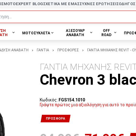
ΟΣ
MOTOEXPERT BLOG
ΣΧΕΤΙΚΑ ΜΕ ΕΜΑΣ
ΣΥΧΝΕΣ ΕΡΩΤΗΣΕΙΣ
ΟΔΗΓΟΣ
ηση...
ΥΣΗ
ΑΞΕΣΟΥΑΡ
OFF
ΜΟΤΟΣΥΚΛΕΤΑ
ΠΡΟΣ
ΑΤΗ
ΑΝΑΒΑΤΗ
ROAD
ΝΔΥΣΗ ΑΝΑΒΑΤΗ
ΓΑΝΤΙΑ
ΠΡΟΣΦΟΡΕΣ
ΓΑΝΤΙΑ ΜΗΧΑΝΗΣ REVIT - Che
ΓΑΝΤΙΑ ΜΗΧΑΝΗΣ REVI
Chevron 3 bla
Κωδικός:
FGS154.1010
Γράψτε πρώτος μια αξιολόγηση για αυτό το προϊ
ΠΡΟΣΦΟΡΆ