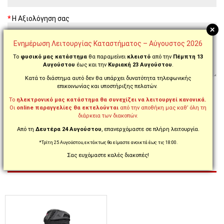
Η Αξιολόγηση σας
+
Ενημέρωση Λειτουργίας Καταστήματος – Αύγουστος 2026
Το
φυσικό μας κατάστημα
θα παραμείνει
κλειστό
από την
Πέμπτη 13
Αυγούστου
έως και την
Κυριακή 23 Αυγούστου
.
Κατά το διάστημα αυτό δεν θα υπάρχει δυνατότητα τηλεφωνικής
Σημείωση:
Παρακαλούμε όχι greeklish
επικοινωνίας και υποστήριξης πελατών.
Βαθμολογία
Κακή
Καλή
Το
ηλεκτρονικό μας κατάστημα θα συνεχίζει να λειτουργεί κανονικά.
Οι
online παραγγελίες θα εκτελούνται
από την αποθήκη μας καθ’ όλη τη
διάρκεια των διακοπών.
ΣΥΝΈΧΕΙΑ
Από τη
Δευτέρα 24 Αυγούστου
, επανερχόμαστε σε πλήρη λειτουργία.
*Τρίτη 25 Αυγούστου, εκτάκτως θα είμαστε ανοικτά έως τις 18:00.
Σας ευχόμαστε καλές διακοπές!
ΣΧΕΤΙΚΆ ΠΡΟΪΌΝΤΑ