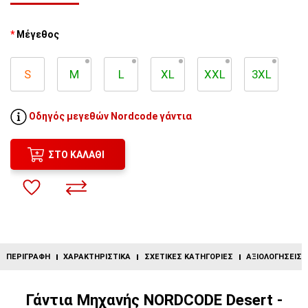
Μέγεθος
S
M
L
XL
XXL
3XL
Οδηγός μεγεθών Nordcode γάντια
ΣΤΟ ΚΑΛΆΘΙ
ΠΕΡΙΓΡΑΦΉ
ΧΑΡΑΚΤΗΡΙΣΤΙΚΆ
ΣΧΕΤΙΚΈΣ ΚΑΤΗΓΟΡΊΕΣ
ΑΞΙΟΛΟΓΉΣΕΙΣ (
Γάντια Μηχανής NORDCODE Desert -