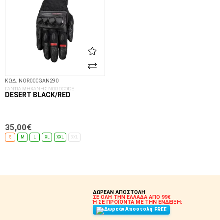
ΚΩΔ. NOR000GAN290
ΓΑΝΤΙΑ ΜΗΧΑΝΗΣ NORDCODE
DESERT BLACK/RED
35,00€
S
M
L
XL
XXL
3XL
ΕΠΙΛΟΓΈΣ...
ΔΩΡΕΑΝ ΑΠΟΣΤΟΛΗ
ΣΕ ΟΛΗ ΤΗΝ ΕΛΛΑΔΑ ΑΠΟ 99€
Ή ΣΕ ΠΡΟΪΟΝΤΑ ΜΕ ΤΗΝ ΕΝΔΕΙΞΗ:
FREE