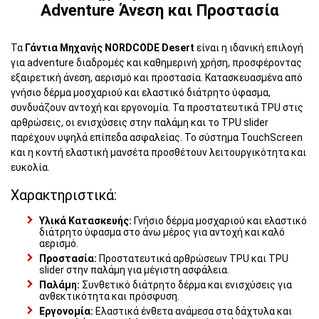
Adventure Άνεση και Προστασία
Τα
Γάντια Μηχανής NORDCODE Desert
είναι η ιδανική επιλογή
για adventure διαδρομές και καθημερινή χρήση, προσφέροντας
εξαιρετική άνεση, αερισμό και προστασία. Κατασκευασμένα από
γνήσιο δέρμα μοσχαριού και ελαστικό διάτρητο ύφασμα,
συνδυάζουν αντοχή και εργονομία. Τα προστατευτικά TPU στις
αρθρώσεις, οι ενισχύσεις στην παλάμη και το TPU slider
παρέχουν υψηλά επίπεδα ασφαλείας. Το σύστημα TouchScreen
και η κοντή ελαστική μανσέτα προσθέτουν λειτουργικότητα και
ευκολία.
Χαρακτηριστικά:
Υλικά Κατασκευής:
Γνήσιο δέρμα μοσχαριού και ελαστικό
διάτρητο ύφασμα στο άνω μέρος για αντοχή και καλό
αερισμό.
Προστασία:
Προστατευτικά αρθρώσεων TPU και TPU
slider στην παλάμη για μέγιστη ασφάλεια.
Παλάμη:
Συνθετικό διάτρητο δέρμα και ενισχύσεις για
ανθεκτικότητα και πρόσφυση.
Εργονομία:
Ελαστικά ένθετα ανάμεσα στα δάχτυλα και