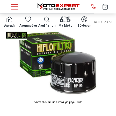
HOME
Μάρκα/μοντέλο
BMW
F800 S
2006 - 2010
ΦΙΛΤΡΟ ΛΑΔΙΟΥ 
Αρχική
Αγαπημένα
Αναζήτηση
My Moto
Σύνδεση
Κάντε click σε μια εικόνα για μεγέθυνση