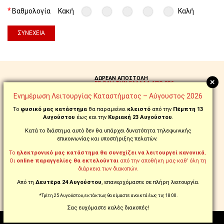
Βαθμολογία
Κακή
Καλή
ΣΥΝΈΧΕΙΑ
ΔΩΡΕΑΝ ΑΠΟΣΤΟΛΗ
+
ΣΕ ΟΛΗ ΤΗΝ ΕΛΛΑΔΑ ΑΠΟ 99€
ΠΡΟΪΟΝΤΑ ΜΕ ΤΗΝ ΕΝΔΕΙΞΗ:
Ενημέρωση Λειτουργίας Καταστήματος – Αύγουστος 2026
FREE
Το
φυσικό μας κατάστημα
θα παραμείνει
κλειστό
από την
Πέμπτη 13
ΠΑΡΑΓΓΕΙΛΤΕ ΚΑΙ
Αυγούστου
έως και την
Κυριακή 23 Αυγούστου
.
ΤΗΛΕΦΩΝΙΚΑ ΣΤΟ
210.5769.200
Κατά το διάστημα αυτό δεν θα υπάρχει δυνατότητα τηλεφωνικής
επικοινωνίας και υποστήριξης πελατών.
ΑΛΛΑΞΑΤΕ ΓΝΩΜΗ;
ΔΙΚΑΙΩΜΑ ΕΠΙΣΤΡΟΦΗΣ
Το
ηλεκτρονικό μας κατάστημα θα συνεχίζει να λειτουργεί κανονικά.
ΣΕ ΕΩΣ 14 ΗΜΕΡΕΣ!
Οι
online παραγγελίες θα εκτελούνται
από την αποθήκη μας καθ’ όλη τη
διάρκεια των διακοπών.
ΔΟΣΕΙΣ ΜΕ ΕΥΕΛΙΞΙΑ
Από τη
Δευτέρα 24 Αυγούστου
, επανερχόμαστε σε πλήρη λειτουργία.
ΕΩΣ 18 ΑΤΟΚΕΣ ΜΕ ΠΙΣΤΩΤΙΚΗ
ΕΩΣ 60 ΔΟΣΕΙΣ ΜΕ tbi bank
*Τρίτη 25 Αυγούστου, εκτάκτως θα είμαστε ανοικτά έως τις 18:00.
Σας ευχόμαστε καλές διακοπές!