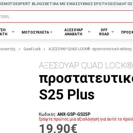
ΟΣ
MOTOEXPERT BLOG
ΣΧΕΤΙΚΑ ΜΕ ΕΜΑΣ
ΣΥΧΝΕΣ ΕΡΩΤΗΣΕΙΣ
ΟΔΗΓΟΣ
ηση...
ΥΣΗ
ΑΞΕΣΟΥΑΡ
OFF
ΜΟΤΟΣΥΚΛΕΤΑ
ΠΡΟΣ
ΑΤΗ
ΑΝΑΒΑΤΗ
ROAD
κευαστής
Quad Lock
ΑΞΕΣΟΥΑΡ QUAD LOCK® - προστατευτικό οθόνης 
ΑΞΕΣΟΥΑΡ QUAD LOCK
προστατευτικ
S25 Plus
Κωδικός:
ANX-GSP-GS25P
Γράψτε πρώτος μια αξιολόγηση για αυτό το προϊ
19,90€