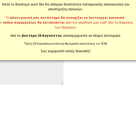
Κατά το διάστημα αυτό δεν θα υπάρχει δυνατότητα τηλεφωνικής επικοινωνίας και
υποστήριξης πελατών.
Το
ηλεκτρονικό μας κατάστημα θα συνεχίζει να λειτουργεί κανονικά.
Οι
online παραγγελίες θα εκτελούνται
από την αποθήκη μας καθ’ όλη τη διάρκεια
ς!)
των διακοπών.
Από τη
Δευτέρα 24 Αυγούστου
, επανερχόμαστε σε πλήρη λειτουργία.
*Τρίτη 25 Αυγούστου, εκτάκτως θα είμαστε ανοικτά έως τις 18:00.
Σας ευχόμαστε καλές διακοπές!