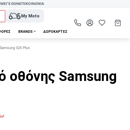
 ΜΕΓΕΘΩΝ
ΕΠΙΚΟΙΝΩΝΙΑ
My Moto
ΦΟΡΕΣ
BRANDS
ΔΩΡΟΚΆΡΤΕΣ
Samsung S25 Plus
®
ό οθόνης Samsung
όν!