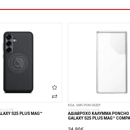
ΚΩΔ. QMC-PON-GS25P
AD LOCK®
ΑΞΕΣΟΥΑΡ QUAD LOCK®
LAXY S25 PLUS MAG™
ΑΔΙΆΒΡΟΧΟ ΚΆΛΥΜΜΑ PONCHO
GALAXY S25 PLUS MAG™ COMPA
24,90€