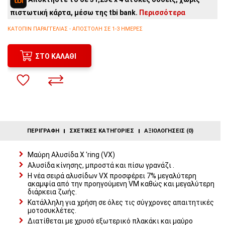
4
άτοκες δόσεις:
31,25€
/ μήνα
πιστωτική κάρτα, μέσω της tbi bank.
Περισσότερα
3
άτοκες δόσεις:
41,67€
/ μήνα
2
άτοκες δόσεις:
62,50€
/ μήνα
ΚΑΤΌΠΙΝ ΠΑΡΑΓΓΕΛΊΑΣ - ΑΠΟΣΤΟΛΉ ΣΕ 1-3 ΗΜΈΡΕΣ
ΣΤΟ ΚΑΛΆΘΙ
ΠΕΡΙΓΡΑΦΉ
ΣΧΕΤΙΚΈΣ ΚΑΤΗΓΟΡΊΕΣ
ΑΞΙΟΛΟΓΉΣΕΙΣ (0)
Μαύρη Αλυσίδα X 'ring (VX)
Αλυσίδα κίνησης, μπροστά και πίσω γρανάζι .
Η νέα σειρά αλυσίδων VX προσφέρει 7% μεγαλύτερη
ακαμψία από την προηγούμενη VM καθώς και μεγαλύτερη
διάρκεια ζωής.
Κατάλληλη για χρήση σε όλες τις σύγχρονες απαιτητικές
μοτοσυκλέτες.
Διατίθεται με χρυσό εξωτερικό πλακάκι και μαύρο