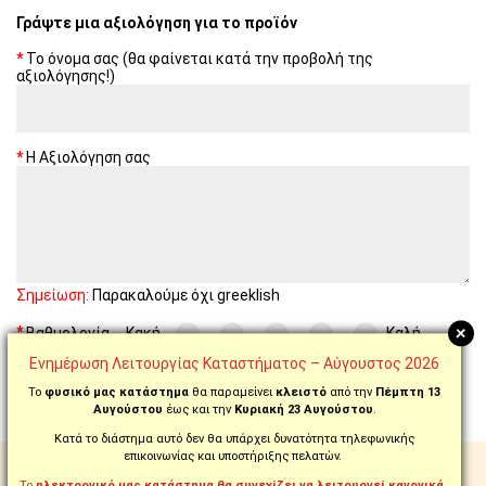
Γράψτε μια αξιολόγηση για το προϊόν
Το όνομα σας (θα φαίνεται κατά την προβολή της
αξιολόγησης!)
Η Αξιολόγηση σας
Σημείωση:
Παρακαλούμε όχι greeklish
+
Βαθμολογία
Κακή
Καλή
Ενημέρωση Λειτουργίας Καταστήματος – Αύγουστος 2026
ΣΥΝΈΧΕΙΑ
Το
φυσικό μας κατάστημα
θα παραμείνει
κλειστό
από την
Πέμπτη 13
Αυγούστου
έως και την
Κυριακή 23 Αυγούστου
.
Κατά το διάστημα αυτό δεν θα υπάρχει δυνατότητα τηλεφωνικής
επικοινωνίας και υποστήριξης πελατών.
ΔΩΡΕΑΝ ΑΠΟΣΤΟΛΗ
Το
ηλεκτρονικό μας κατάστημα θα συνεχίζει να λειτουργεί κανονικά.