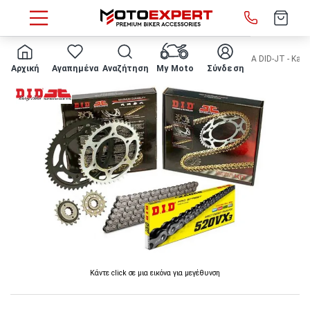
HOME
Κατασκευαστής
D.I.D - JT
ΣΕΤ ΑΛΥΣΙΔΟΓΡΑΝΑΖΑ DID-JT - Kawasak
Αρχική
Αγαπημένα
Αναζήτηση
My Moto
Σύνδεση
Κάντε click σε μια εικόνα για μεγέθυνση