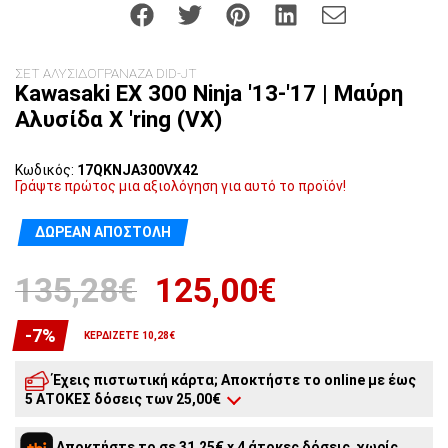
ΣΕΤ ΑΛΥΣΙΔΟΓΡΑΝΑΖΑ DID-JT
Kawasaki EX 300 Ninja '13-'17 | Μαύρη
Αλυσίδα X 'ring (VX)
Κωδικός:
17QKNJA300VX42
Γράψτε πρώτος μια αξιολόγηση για αυτό το προϊόν!
ΔΩΡΕΆΝ ΑΠΟΣΤΟΛΉ
135,28€
125,00€
-7%
ΚΕΡΔΊΖΕΤΕ 10,28€
Έχεις πιστωτική κάρτα; Αποκτήστε το online με έως
5 ΑΤΟΚΕΣ δόσεις των 25,00€
5
άτοκες δόσεις:
25,00€
/ μήνα
Αποκτήστε το σε 31,25€ x 4 άτοκες δόσεις, χωρίς