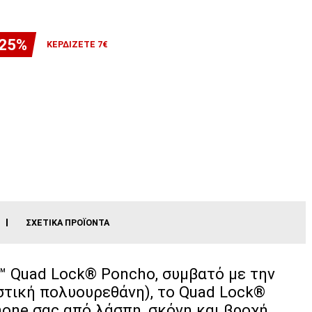
-25%
ΚΕΡΔΊΖΕΤΕ 7€
ΣΧΕΤΙΚΆ ΠΡΟΪΌΝΤΑ
 Quad Lock® Poncho, συμβατό με την
στική πολυουρεθάνη), το Quad Lock®
hone σας από λάσπη, σκόνη και βροχή.