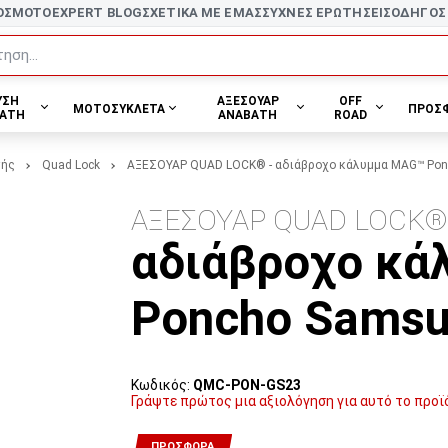
ΟΣ
MOTOEXPERT BLOG
ΣΧΕΤΙΚΑ ΜΕ ΕΜΑΣ
ΣΥΧΝΕΣ ΕΡΩΤΗΣΕΙΣ
ΟΔΗΓΟΣ
ηση...
ΥΣΗ
ΑΞΕΣΟΥΑΡ
OFF
ΜΟΤΟΣΥΚΛΕΤΑ
ΠΡΟΣ
ΑΤΗ
ΑΝΑΒΑΤΗ
ROAD
τής
Quad Lock
ΑΞΕΣΟΥΑΡ QUAD LOCK® - αδιάβροχο κάλυμμα MAG™ Pon
ΑΞΕΣΟΥΑΡ QUAD LOCK
αδιάβροχο κ
Poncho Samsu
Κωδικός:
QMC-PON-GS23
Γράψτε πρώτος μια αξιολόγηση για αυτό το προϊ
ΠΡΟΣΦΟΡΆ