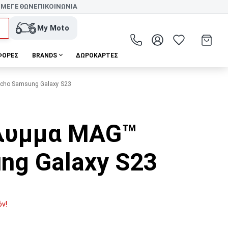
 ΜΕΓΕΘΩΝ
ΕΠΙΚΟΙΝΩΝΙΑ
My Moto
ΦΟΡΕΣ
BRANDS
ΔΩΡΟΚΆΡΤΕΣ
cho Samsung Galaxy S23
®
άλυμμα MAG™
ng Galaxy S23
όν!