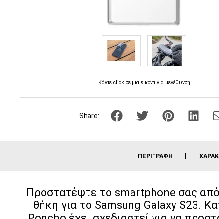
Κάντε click σε μια εικόνα για μεγέθυνση
Share:
ΠΕΡΙΓΡΑΦΉ
ΧΑΡΑΚ
Προστατέψτε το smartphone σας από
θήκη για το Samsung Galaxy S23. Κ
Poncho έχει σχεδιαστεί για να προστ