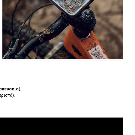
υσκευασία
).
ριστά).