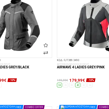
0
ΚΩΔ. FJT389.3490
Σ REVIT
ΜΠΟΥΦΑΝ ΜΗΧΑΝΗΣ REVIT
ADIES GREY/BLACK
AIRWAVE 4 LADIES GREY/PINK
99€
179,99€
199,99€
-10%
-10%
0
34
36
38
40
42
44
ΕΠΙΛΟΓΈΣ...
ΕΠΙΛΟΓΈΣ...
FREE
COMBO OFFER
FREE
COMBO 