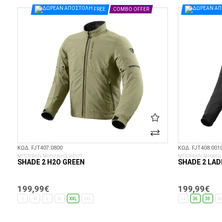
ΕΠΙΛΟΓΈΣ...
FREE
COMBO OFFER
ΚΩΔ. FJT407.0800
ΚΩΔ. FJT408.001
ΜΠΟΥΦΑΝ ΜΗΧΑΝΗΣ REVIT
ΜΠΟΥΦΑΝ ΜΗΧΑΝΗ
SHADE 2 H2O GREEN
SHADE 2 LAD
199,99€
199,99€
S
M
L
XL
XXL
3XL
34
36
38
4