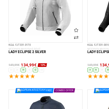
ΚΩΔ. FJT331.0170
ΚΩΔ. FJT331.001
ΜΠΟΥΦΑΝ ΜΗΧΑΝΗΣ REVIT
ΜΠΟΥΦΑΝ ΜΗΧΑΝΗ
LADY ECLIPSE 2 SILVER
LADY ECLIPS
134,99€
134,
149,99€
149,99€
-10%
34
36
38
40
42
44
34
36
38
4
ΕΠΙΛΟΓΈΣ...
FREE
COMBO OFFER