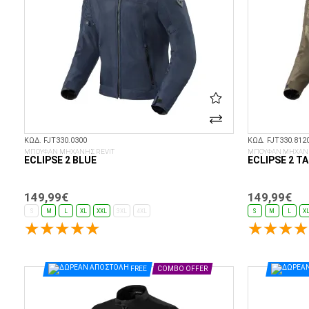
ΚΩΔ. FJT330.0300
ΚΩΔ. FJT330.812
ΜΠΟΥΦΑΝ ΜΗΧΑΝΗΣ REVIT
ΜΠΟΥΦΑΝ ΜΗΧΑΝΗ
ECLIPSE 2 BLUE
ECLIPSE 2 T
149,99€
149,99€
S
M
L
XL
XXL
3XL
4XL
S
M
L
X
FREE
COMBO OFFER