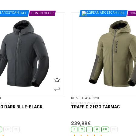
ΕΠΙΛΟΓΈΣ...
ΕΠΙΛΟΓΈΣ...
FREE
COMBO OFFER
FREE
COM
0
ΚΩΔ. FJT414.8120
Σ REVIT
ΜΠΟΥΦΑΝ ΜΗΧΑΝΗΣ REVIT
2O DARK BLUE-BLACK
TRAFFIC 2 H2O TARMAC
239,99€
L
XXL
3XL
S
M
L
XL
XXL
3XL