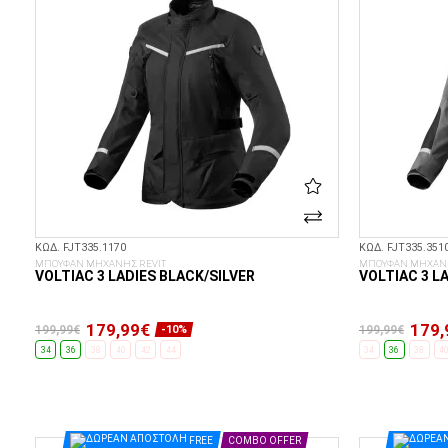
ΚΩΔ. FJT335.1170
ΚΩΔ. FJT335.351
ΜΠΟΥΦΑΝ ΜΗΧΑΝΗΣ REVIT
ΜΠΟΥΦΑΝ ΜΗΧΑΝΗ
VOLTIAC 3 LADIES BLACK/SILVER
VOLTIAC 3 L
179,99€
179,
199,99€
199,99€
-10%
34
36
38
40
42
44
34
36
38
4
ΕΠΙΛΟΓΈΣ...
FREE
COMBO OFFER