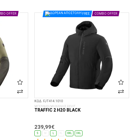
ΕΠΙΛΟΓΈΣ...
BO OFFER
FREE
COMBO OFFER
ΚΩΔ. FJT414.1010
ΜΠΟΥΦΑΝ ΜΗΧΑΝΗΣ REVIT
TRAFFIC 2 H2O BLACK
239,99€
S
M
L
XL
XXL
3XL