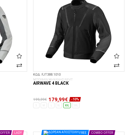
ΚΩΔ. FJT388.1010
ΜΠΟΥΦΑΝ ΜΗΧΑΝΗΣ REVIT
AIRWAVE 4 BLACK
179,99€
199,99€
-10%
S
M
L
XL
XXL
3XL
ΕΠΙΛΟΓΈΣ...
OFFER
LADY
FREE
COMBO OFFER