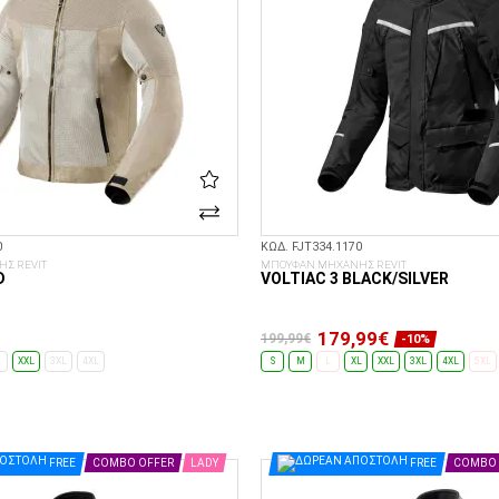
0
ΚΩΔ. FJT334.1170
Σ REVIT
ΜΠΟΥΦΑΝ ΜΗΧΑΝΗΣ REVIT
D
VOLTIAC 3 BLACK/SILVER
179,99€
199,99€
-10%
L
XXL
3XL
4XL
S
M
L
XL
XXL
3XL
4XL
5XL
ΕΠΙΛΟΓΈΣ...
ΕΠΙΛΟΓΈΣ...
FREE
COMBO OFFER
LADY
FREE
COMBO 