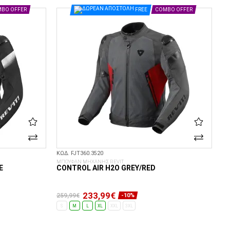
ΕΠΙΛΟΓΈΣ...
BO OFFER
FREE
COMBO OFFER
ΚΩΔ. FJT360.3520
ΜΠΟΥΦΑΝ ΜΗΧΑΝΗΣ REVIT
E
CONTROL AIR H2O GREY/RED
233,99€
259,99€
-10%
S
M
L
XL
XXL
3XL