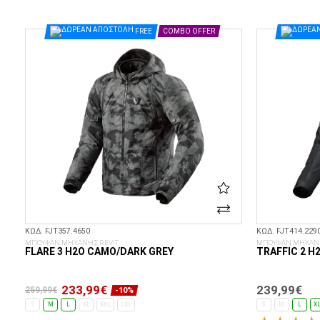
ΕΠΙΛΟΓΈΣ...
FREE
COMBO OFFER
ΚΩΔ. FJT357.4650
ΚΩΔ. FJT414.229
ΜΠΟΥΦΑΝ ΜΗΧΑΝΗΣ REVIT
ΜΠΟΥΦΑΝ ΜΗΧΑΝΗ
FLARE 3 H2O CAMO/DARK GREY
TRAFFIC 2 H
233,99€
239,99€
259,99€
-10%
S
M
L
XL
XXL
3XL
S
M
L
X