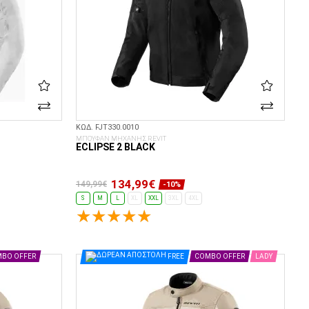
ΚΩΔ. FJT330.0010
ΜΠΟΥΦΑΝ ΜΗΧΑΝΗΣ REVIT
ECLIPSE 2 BLACK
134,99€
149,99€
-10%
S
M
L
XL
XXL
3XL
4XL
ΕΠΙΛΟΓΈΣ...
BO OFFER
FREE
COMBO OFFER
LADY