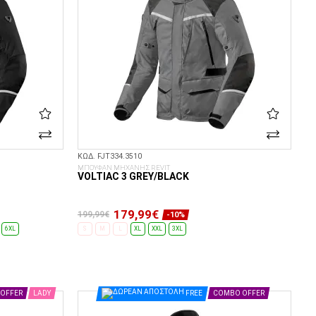
ΚΩΔ. FJT334.3510
ΜΠΟΥΦΑΝ ΜΗΧΑΝΗΣ REVIT
VOLTIAC 3 GREY/BLACK
179,99€
199,99€
-10%
6XL
S
M
L
XL
XXL
3XL
ΕΠΙΛΟΓΈΣ...
OFFER
LADY
FREE
COMBO OFFER