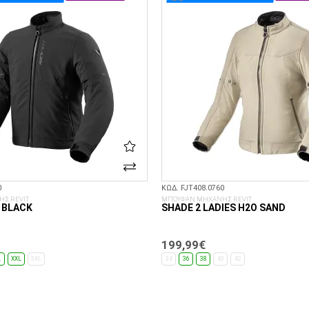
0
ΚΩΔ. FJT408.0760
Σ REVIT
ΜΠΟΥΦΑΝ ΜΗΧΑΝΗΣ REVIT
 BLACK
SHADE 2 LADIES H2O SAND
199,99€
L
XXL
3XL
34
36
38
40
42