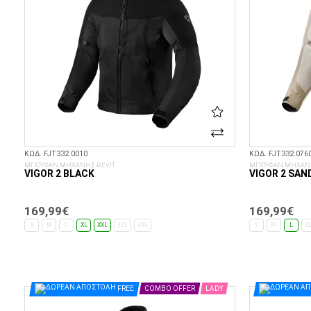
ΚΩΔ. FJT332.0010
ΚΩΔ. FJT332.076
ΜΠΟΥΦΑΝ ΜΗΧΑΝΗΣ REVIT
ΜΠΟΥΦΑΝ ΜΗΧΑΝΗ
VIGOR 2 BLACK
VIGOR 2 SAN
169,99€
169,99€
S
M
L
XL
XXL
3XL
4XL
S
M
L
X
ΕΠΙΛΟΓΈΣ...
FREE
COMBO OFFER
LADY