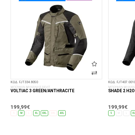
ΚΩΔ. FJT334.8050
ΚΩΔ. FJT407.001
ΜΠΟΥΦΑΝ ΜΗΧΑΝΗΣ REVIT
ΜΠΟΥΦΑΝ ΜΗΧΑΝΗ
VOLTIAC 3 GREEN/ANTHRACITE
SHADE 2 H2O
199,99€
199,99€
S
M
L
XL
XXL
3XL
4XL
S
M
L
X