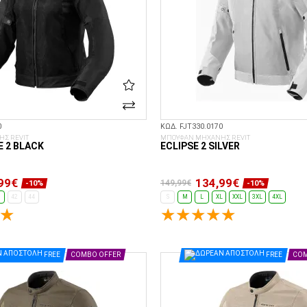
0
ΚΩΔ. FJT330.0170
Σ REVIT
ΜΠΟΥΦΑΝ ΜΗΧΑΝΗΣ REVIT
E 2 BLACK
ECLIPSE 2 SILVER
99€
134,99€
149,99€
-10%
-10%
0
42
44
S
M
L
XL
XXL
3XL
4XL
ΕΠΙΛΟΓΈΣ...
ΕΠΙΛΟΓΈΣ...
FREE
COMBO OFFER
FREE
COM