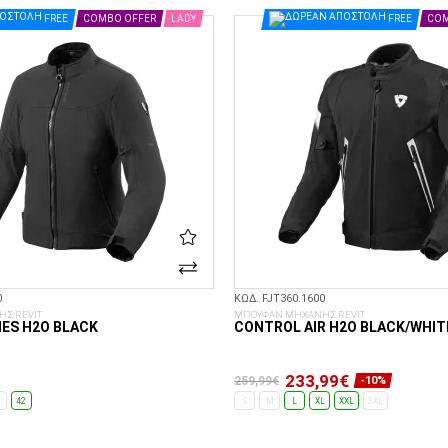
ΕΠΙΛΟΓΈΣ...
ΕΠΙΛΟΓΈΣ...
FREE
COMBO OFFER
LADY
FREE
COM
0
ΚΩΔ. FJT360.1600
Σ REVIT
ΜΠΟΥΦΑΝ ΜΗΧΑΝΗΣ REVIT
IES H2O BLACK
CONTROL AIR H2O BLACK/WHIT
233,99€
259,99€
-10%
0
42
S
M
L
XL
XXL
3XL