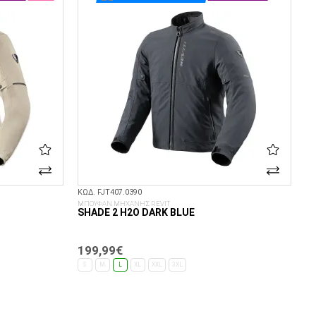
ΚΩΔ. FJT407.0390
ΜΠΟΥΦΑΝ ΜΗΧΑΝΗΣ REVIT
SHADE 2 H2O DARK BLUE
199,99€
S
M
L
XL
XXL
3XL