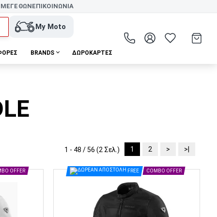
 ΜΕΓΕΘΩΝ
ΕΠΙΚΟΙΝΩΝΙΑ
My Moto
ΦΟΡΕΣ
BRANDS
ΔΩΡΟΚΆΡΤΕΣ
DLE
1
2
>
>|
1 - 48 / 56 (2 Σελ.)
BO OFFER
FREE
COMBO OFFER