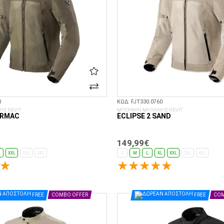
0
ΚΩΔ. FJT330.0760
Σ REVIT
ΜΠΟΥΦΑΝ ΜΗΧΑΝΗΣ REVIT
ARMAC
ECLIPSE 2 SAND
149,99€
L
XXL
3XL
4XL
S
M
L
XL
XXL
3XL
4XL
ΕΠΙΛΟΓΈΣ...
ΕΠΙΛΟΓΈΣ...
FREE
COMBO OFFER
FREE
COM