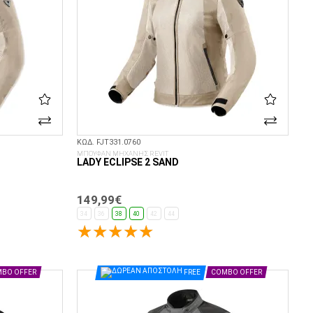
ΚΩΔ. FJT331.0760
ΜΠΟΥΦΑΝ ΜΗΧΑΝΗΣ REVIT
LADY ECLIPSE 2 SAND
149,99€
34
36
38
40
42
44
ΕΠΙΛΟΓΈΣ...
BO OFFER
FREE
COMBO OFFER