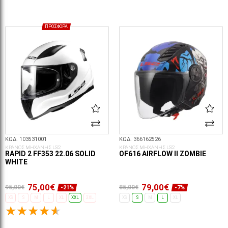
ΕΠΙΛΟΓΈΣ...
ΕΠΙΛΟΓΈΣ...
ΠΡΟΣΦΟΡΆ
ΚΩΔ. 103531001
ΚΩΔ. 366162526
ΚΡΑΝΟΣ ΜΗΧΑΝΗΣ LS2
ΚΡΑΝΟΣ ΜΗΧΑΝΗΣ LS2
RAPID 2 FF353 22.06 SOLID
OF616 AIRFLOW II ZOMBIE
WHITE
75,00€
79,00€
95,00€
85,00€
-21%
-7%
XS
S
M
L
XL
XXL
3XL
XS
S
M
L
XL