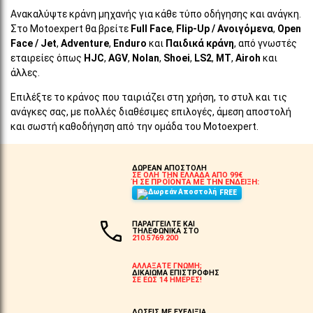
Ανακαλύψτε κράνη μηχανής για κάθε τύπο οδήγησης και ανάγκη.
Στο Motoexpert θα βρείτε
Full Face
,
Flip-Up / Ανοιγόμενα
,
Open
Face / Jet
,
Adventure
,
Enduro
και
Παιδικά κράνη
, από γνωστές
εταιρείες όπως
HJC
,
AGV
,
Nolan
,
Shoei
,
LS2
,
MT
,
Airoh
και
άλλες.
Επιλέξτε το κράνος που ταιριάζει στη χρήση, το στυλ και τις
ανάγκες σας, με πολλές διαθέσιμες επιλογές, άμεση αποστολή
και σωστή καθοδήγηση από την ομάδα του Motoexpert.
ΔΩΡΕΑΝ ΑΠΟΣΤΟΛΗ
ΣΕ ΟΛΗ ΤΗΝ ΕΛΛΑΔΑ ΑΠΟ 99€
Ή ΣΕ ΠΡΟΪΟΝΤΑ ΜΕ ΤΗΝ ΕΝΔΕΙΞΗ:
FREE
ΠΑΡΑΓΓΕΙΛΤΕ ΚΑΙ
ΤΗΛΕΦΩΝΙΚΑ ΣΤΟ
210.5769.200
ΑΛΛΑΞΑΤΕ ΓΝΩΜΗ;
ΔΙΚΑΙΩΜΑ ΕΠΙΣΤΡΟΦΗΣ
ΣΕ ΕΩΣ 14 ΗΜΕΡΕΣ!
ΔΟΣΕΙΣ ΜΕ ΕΥΕΛΙΞΙΑ