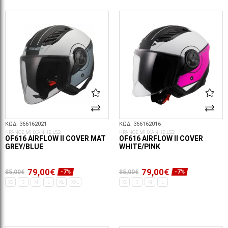
ΕΠΙΛΟΓΈΣ...
ΚΩΔ. 366162021
ΚΩΔ. 366162016
ΚΡΑΝΟΣ ΜΗΧΑΝΗΣ LS2
ΚΡΑΝΟΣ ΜΗΧΑΝΗΣ LS2
OF616 AIRFLOW II COVER MAT
OF616 AIRFLOW II COVER
GREY/BLUE
WHITE/PINK
79,00€
79,00€
85,00€
85,00€
-7%
-7%
XS
S
M
L
XL
XXL
XS
S
M
L
ΕΠΙΛΟΓΈΣ...
ΕΠΙΛΟΓΈΣ...