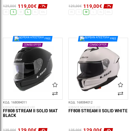
119,00€
119,00€
129,00€
129,00€
-7%
-7%
XS
S
M
L
XL
XXL
XS
S
M
L
XL
XXL
ΕΠΙΛΟΓΈΣ...
ΕΠΙΛΟΓΈΣ...
FREE
FREE
COMBO OFFER
COMBO OFFER
ΚΩΔ. 168084011
ΚΩΔ. 168084012
ΚΡΑΝΟΣ ΜΗΧΑΝΗΣ LS2
ΚΡΑΝΟΣ ΜΗΧΑΝΗΣ LS2
FF808 STREAM II SOLID MAT
FF808 STREAM II SOLID WHITE
BLACK
129,00€
129,00€
135,00€
135,00€
-4%
-4%