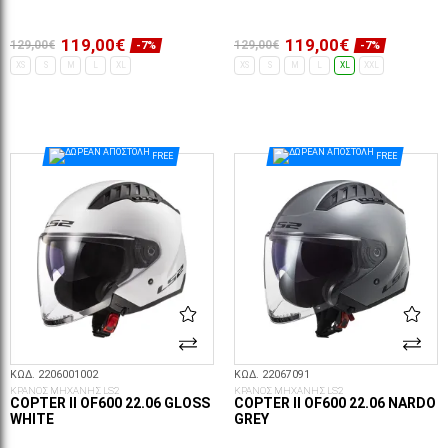
119,00€
119,00€
129,00€
129,00€
-7%
-7%
XS
S
M
L
XL
XS
S
M
L
XL
XXL
ΕΠΙΛΟΓΈΣ...
FREE
FREE
ΚΩΔ. 2206001002
ΚΩΔ. 22067091
ΚΡΑΝΟΣ ΜΗΧΑΝΗΣ LS2
ΚΡΑΝΟΣ ΜΗΧΑΝΗΣ LS2
COPTER II OF600 22.06 GLOSS
COPTER II OF600 22.06 NARDO
WHITE
GREY