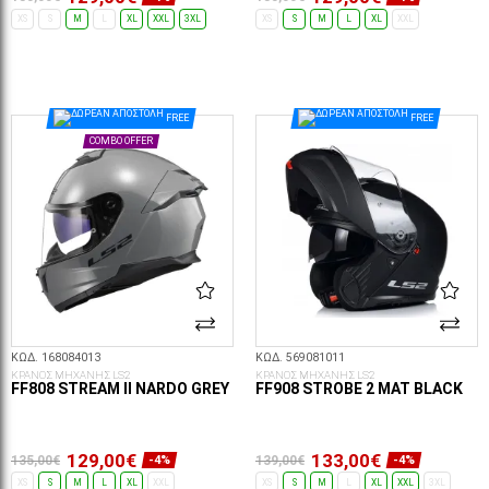
XS
S
M
L
XL
XXL
3XL
XS
S
M
L
XL
XXL
ΕΠΙΛΟΓΈΣ...
ΕΠΙΛΟΓΈΣ...
FREE
FREE
COMBO OFFER
ΚΩΔ. 168084013
ΚΩΔ. 569081011
ΚΡΑΝΟΣ ΜΗΧΑΝΗΣ LS2
ΚΡΑΝΟΣ ΜΗΧΑΝΗΣ LS2
FF808 STREAM II NARDO GREY
FF908 STROBE 2 MAT BLACK
129,00€
133,00€
135,00€
139,00€
-4%
-4%
XS
S
M
L
XL
XXL
XS
S
M
L
XL
XXL
3XL