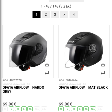
1 - 48 / 143 (3 Σελ.)
1
2
3
>
>|
ΚΩΔ. 48857578
ΚΩΔ. 30461624
ΚΡΑΝΟΣ ΜΗΧΑΝΗΣ LS2
ΚΡΑΝΟΣ ΜΗΧΑΝΗΣ LS2
OF616 AIRFLOW II NARDO
OF616 AIRFLOW II MAT BLACK
GREY
69,00€
69,00€
XS
S
M
L
XL
XXL
3XL
XS
S
M
L
XL
XXL
3XL