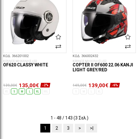
ΚΩΔ. 366201002
ΚΩΔ. 366002432
ΚΡΑΝΟΣ ΜΗΧΑΝΗΣ LS2
ΚΡΑΝΟΣ ΜΗΧΑΝΗΣ LS2
OF620 CLASSY WHITE
COPTER II OF600 22.06 KANJI
LIGHT GREY/RED
135,00€
139,00€
139,00€
149,00€
-2%
-6%
XS
S
M
L
XL
XXL
S
M
L
XL
ΕΠΙΛΟΓΈΣ...
ΕΠΙΛΟΓΈΣ...
1 - 48 / 143 (3 Σελ.)
1
2
3
>
>|