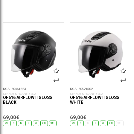
ΕΠΙΛΟΓΈΣ...
ΕΠΙΛΟΓΈΣ...
ΚΩΔ. 30461623
ΚΩΔ. 30521502
ΚΡΑΝΟΣ ΜΗΧΑΝΗΣ LS2
ΚΡΑΝΟΣ ΜΗΧΑΝΗΣ LS2
OF616 AIRFLOW II GLOSS
OF616 AIRFLOW II GLOSS
BLACK
WHITE
69,00€
69,00€
XS
S
M
L
XL
XXL
3XL
XS
S
M
L
XL
XXL
3XL