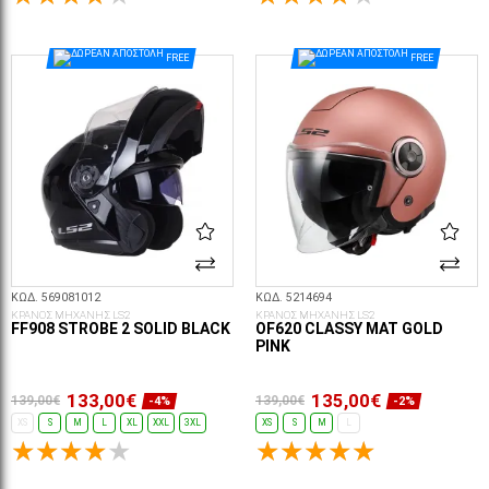
ΕΠΙΛΟΓΈΣ...
ΕΠΙΛΟΓΈΣ...
FREE
FREE
ΚΩΔ. 569081012
ΚΩΔ. 5214694
ΚΡΑΝΟΣ ΜΗΧΑΝΗΣ LS2
ΚΡΑΝΟΣ ΜΗΧΑΝΗΣ LS2
FF908 STROBE 2 SOLID BLACK
OF620 CLASSY MAT GOLD
PINK
133,00€
135,00€
139,00€
139,00€
-4%
-2%
XS
S
M
L
XL
XXL
3XL
XS
S
M
L