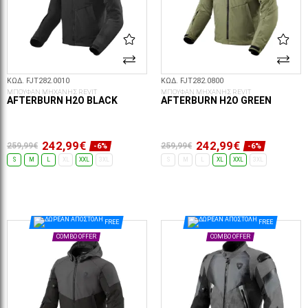
ΚΩΔ. FJT282.0010
ΚΩΔ. FJT282.0800
ΜΠΟΥΦΑΝ ΜΗΧΑΝΗΣ REVIT
ΜΠΟΥΦΑΝ ΜΗΧΑΝΗΣ REVIT
AFTERBURN H2O BLACK
AFTERBURN H2O GREEN
242,99€
242,99€
259,99€
259,99€
-6%
-6%
S
M
L
XL
XXL
3XL
S
M
L
XL
XXL
3XL
ΕΠΙΛΟΓΈΣ...
ΕΠΙΛΟΓΈΣ...
FREE
FREE
COMBO OFFER
COMBO OFFER