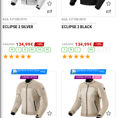
ΚΩΔ. FJT330.0170
ΚΩΔ. FJT330.0010
ΜΠΟΥΦΑΝ ΜΗΧΑΝΗΣ REVIT
ΜΠΟΥΦΑΝ ΜΗΧΑΝΗΣ REVIT
ECLIPSE 2 SILVER
ECLIPSE 2 BLACK
134,99€
134,99€
149,99€
149,99€
-10%
-10%
S
M
L
XL
XXL
3XL
4XL
S
M
L
XL
XXL
3XL
4XL
ΕΠΙΛΟΓΈΣ...
ΕΠΙΛΟΓΈΣ...
FREE
FREE
COMBO OFFER
COMBO OFFER
LADY