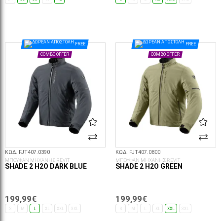
ΕΠΙΛΟΓΈΣ...
ΕΠΙΛΟΓΈΣ...
FREE
FREE
COMBO OFFER
COMBO OFFER
ΚΩΔ. FJT407.0390
ΚΩΔ. FJT407.0800
ΜΠΟΥΦΑΝ ΜΗΧΑΝΗΣ REVIT
ΜΠΟΥΦΑΝ ΜΗΧΑΝΗΣ REVIT
SHADE 2 H2O DARK BLUE
SHADE 2 H2O GREEN
199,99€
199,99€
S
M
L
XL
XXL
3XL
S
M
L
XL
XXL
3XL