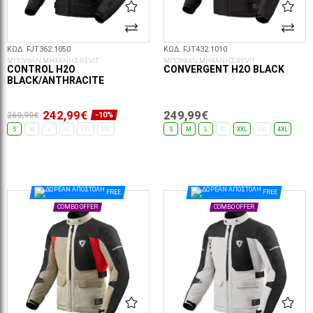
ΚΩΔ. FJT362.1050
ΚΩΔ. FJT432.1010
ΜΠΟΥΦΑΝ ΜΗΧΑΝΗΣ REVIT
ΜΠΟΥΦΑΝ ΜΗΧΑΝΗΣ REVIT
CONTROL H2O
CONVERGENT H2O BLACK
BLACK/ANTHRACITE
242,99€
249,99€
269,99€
-10%
S
M
L
XL
XXL
3XL
S
M
L
XL
XXL
3XL
4XL
ΕΠΙΛΟΓΈΣ...
ΕΠΙΛΟΓΈΣ...
FREE
FREE
COMBO OFFER
COMBO OFFER