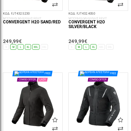
ΚΩΔ. FJT432.5230
ΚΩΔ. FJT432.4050
ΜΠΟΥΦΑΝ ΜΗΧΑΝΗΣ REVIT
ΜΠΟΥΦΑΝ ΜΗΧΑΝΗΣ REVIT
CONVERGENT H2O SAND/RED
CONVERGENT H2O
SILVER/BLACK
249,99€
249,99€
S
M
L
XL
XXL
3XL
S
M
L
XL
XXL
3XL
ΕΠΙΛΟΓΈΣ...
ΕΠΙΛΟΓΈΣ...
FREE
FREE
COMBO OFFER
LADY
COMBO OFFER