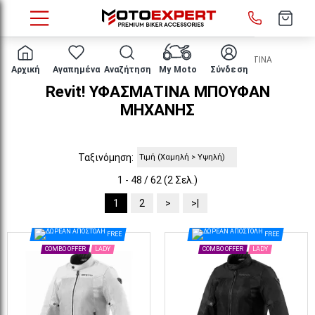
HOME
ΕΝΔΥΣΗ ΑΝΑΒΑΤΗ
ΜΠΟΥΦΑΝ
ΥΦΑΣΜΑΤΙΝΑ
Αρχική
Αγαπημένα
Αναζήτηση
My Moto
Σύνδεση
Revit! ΥΦΑΣΜΑΤΙΝΑ ΜΠΟΥΦΑΝ
ΜΗΧΑΝΗΣ
Ταξινόμηση:
1 - 48 / 62 (2 Σελ.)
1
2
>
>|
FREE
FREE
COMBO OFFER
LADY
COMBO OFFER
LADY