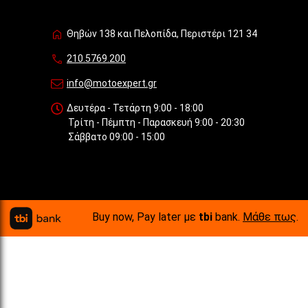
Θηβών 138 και Πελοπίδα, Περιστέρι 121 34
210.5769.200
info@motoexpert.gr
Δευτέρα - Τετάρτη 9:00 - 18:00
Τρίτη - Πέμπτη - Παρασκευή 9:00 - 20:30
Σάββατο 09:00 - 15:00
Buy now, Pay later με
tbi
bank.
Μάθε πως
.