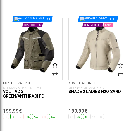
ΕΠΙΛΟΓΈΣ...
ΕΠΙΛΟΓΈΣ...
FREE
FREE
COMBO OFFER
COMBO OFFER
LADY
ΚΩΔ. FJT334.8050
ΚΩΔ. FJT408.0760
ΜΠΟΥΦΑΝ ΜΗΧΑΝΗΣ REVIT
ΜΠΟΥΦΑΝ ΜΗΧΑΝΗΣ REVIT
VOLTIAC 3
SHADE 2 LADIES H2O SAND
GREEN/ANTHRACITE
199,99€
199,99€
S
M
L
XL
XXL
3XL
4XL
34
36
38
40
42