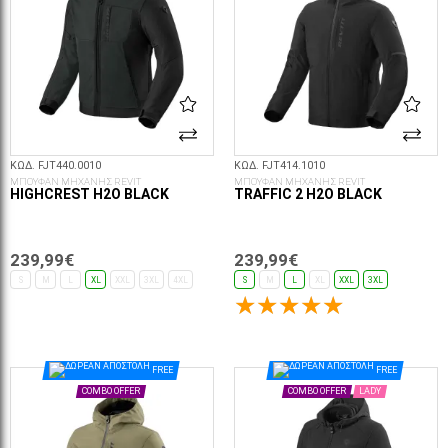
ΚΩΔ. FJT440.0010
ΚΩΔ. FJT414.1010
ΜΠΟΥΦΑΝ ΜΗΧΑΝΗΣ REVIT
ΜΠΟΥΦΑΝ ΜΗΧΑΝΗΣ REVIT
HIGHCREST H2O BLACK
TRAFFIC 2 H2O BLACK
239,99€
239,99€
S
M
L
XL
XXL
3XL
4XL
S
M
L
XL
XXL
3XL
ΕΠΙΛΟΓΈΣ...
ΕΠΙΛΟΓΈΣ...
FREE
FREE
COMBO OFFER
COMBO OFFER
LADY