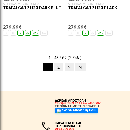
ΜΠΟΥΦΑΝ ΜΗΧΑΝΗΣ REVIT
ΜΠΟΥΦΑΝ ΜΗΧΑΝΗΣ REVIT
TRAFALGAR 2 H2O DARK BLUE
TRAFALGAR 2 H2O BLACK
279,99€
279,99€
S
M
L
XL
XXL
3XL
S
M
L
XL
XXL
3XL
ΕΠΙΛΟΓΈΣ...
ΕΠΙΛΟΓΈΣ...
1 - 48 / 62 (2 Σελ.)
1
2
>
>|
ΔΩΡΕΑΝ ΑΠΟΣΤΟΛΗ
ΣΕ ΟΛΗ ΤΗΝ ΕΛΛΑΔΑ ΑΠΟ 99€
ΠΡΟΪΟΝΤΑ ΜΕ ΤΗΝ ΕΝΔΕΙΞΗ:
FREE
ΠΑΡΑΓΓΕΙΛΤΕ ΚΑΙ
ΤΗΛΕΦΩΝΙΚΑ ΣΤΟ
210.5769.200