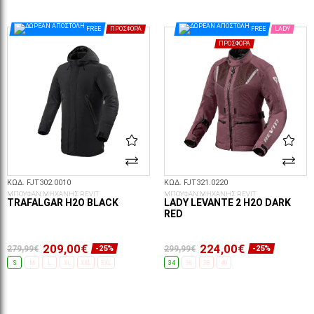
ΕΠΙΛΟΓΈΣ...
ΕΠΙΛΟΓΈΣ...
FREE
ΠΡΟΣΦΟΡΆ
FREE
LADY
ΠΡΟΣΦΟΡΆ
ΚΩΔ. FJT302.0010
ΚΩΔ. FJT321.0220
ΜΠΟΥΦΑΝ ΜΗΧΑΝΗΣ REVIT
ΜΠΟΥΦΑΝ ΜΗΧΑΝΗΣ REVIT
TRAFALGAR H2O BLACK
LADY LEVANTE 2 H2O DARK
RED
209,00€
224,00€
279,99€
299,99€
-25%
-25%
S
M
L
XL
XXL
3XL
34
36
38
40