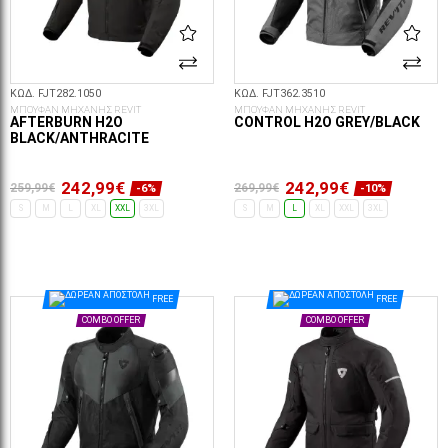
ΚΩΔ. FJT282.1050
ΚΩΔ. FJT362.3510
ΜΠΟΥΦΑΝ ΜΗΧΑΝΗΣ REVIT
ΜΠΟΥΦΑΝ ΜΗΧΑΝΗΣ REVIT
AFTERBURN H2O
CONTROL H2O GREY/BLACK
BLACK/ANTHRACITE
242,99€
242,99€
259,99€
269,99€
-6%
-10%
S
M
L
XL
XXL
3XL
S
M
L
XL
XXL
3XL
ΕΠΙΛΟΓΈΣ...
ΕΠΙΛΟΓΈΣ...
FREE
FREE
COMBO OFFER
COMBO OFFER