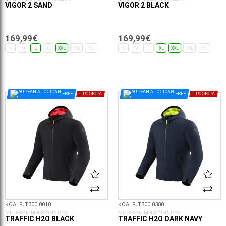
VIGOR 2 SAND
VIGOR 2 BLACK
169,99€
169,99€
S
M
L
XL
XXL
3XL
4XL
S
M
L
XL
XXL
3XL
4XL
ΕΠΙΛΟΓΈΣ...
ΕΠΙΛΟΓΈΣ...
FREE
ΠΡΟΣΦΟΡΆ
FREE
ΠΡΟΣΦΟΡΆ
ΚΩΔ. FJT300.0010
ΚΩΔ. FJT300.0380
ΜΠΟΥΦΑΝ ΜΗΧΑΝΗΣ REVIT
ΜΠΟΥΦΑΝ ΜΗΧΑΝΗΣ REVIT
TRAFFIC H2O BLACK
TRAFFIC H2O DARK NAVY