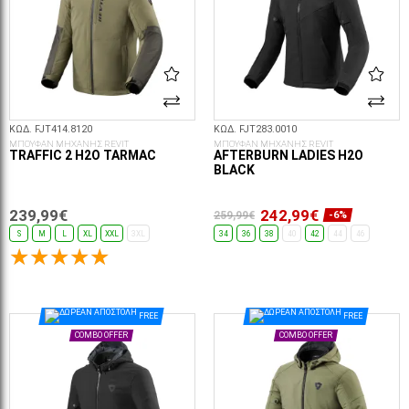
ΚΩΔ. FJT414.8120
ΚΩΔ. FJT283.0010
ΜΠΟΥΦΑΝ ΜΗΧΑΝΗΣ REVIT
ΜΠΟΥΦΑΝ ΜΗΧΑΝΗΣ REVIT
TRAFFIC 2 H2O TARMAC
AFTERBURN LADIES H2O
BLACK
239,99€
242,99€
259,99€
-6%
S
M
L
XL
XXL
3XL
34
36
38
40
42
44
46
ΕΠΙΛΟΓΈΣ...
ΕΠΙΛΟΓΈΣ...
FREE
FREE
COMBO OFFER
COMBO OFFER