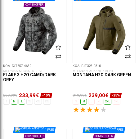
COMBO OFFER
ΚΩΔ. FJT357.4650
ΚΩΔ. FJT325.0810
ΜΠΟΥΦΑΝ ΜΗΧΑΝΗΣ REVIT
ΜΠΟΥΦΑΝ ΜΗΧΑΝΗΣ REVIT
FLARE 3 H2O CAMO/DARK
MONTANA H2O DARK GREEN
GREY
233,99€
239,00€
259,99€
319,99€
-10%
-25%
S
M
L
XL
XXL
3XL
S
M
L
XL
XXL
3XL
ΕΠΙΛΟΓΈΣ...
ΕΠΙΛΟΓΈΣ...
FREE
FREE
COMBO OFFER
COMBO OFFER