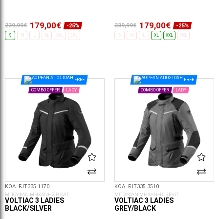
179,00€
179,00€
239,99€
239,99€
-25%
-25%
S
M
L
XL
XXL
3XL
S
M
L
XL
XXL
3XL
ΕΠΙΛΟΓΈΣ...
ΕΠΙΛΟΓΈΣ...
FREE
FREE
COMBO OFFER
LADY
COMBO OFFER
LADY
ΚΩΔ. FJT335.1170
ΚΩΔ. FJT335.3510
ΜΠΟΥΦΑΝ ΜΗΧΑΝΗΣ REVIT
ΜΠΟΥΦΑΝ ΜΗΧΑΝΗΣ REVIT
VOLTIAC 3 LADIES
VOLTIAC 3 LADIES
BLACK/SILVER
GREY/BLACK