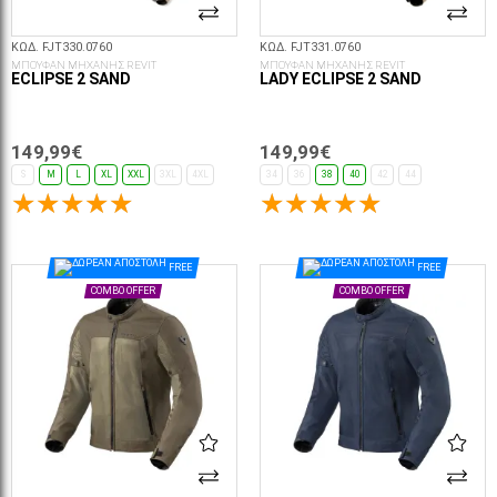
ΚΩΔ. FJT330.0760
ΚΩΔ. FJT331.0760
ΜΠΟΥΦΑΝ ΜΗΧΑΝΗΣ REVIT
ΜΠΟΥΦΑΝ ΜΗΧΑΝΗΣ REVIT
ECLIPSE 2 SAND
LADY ECLIPSE 2 SAND
149,99€
149,99€
S
M
L
XL
XXL
3XL
4XL
34
36
38
40
42
44
ΕΠΙΛΟΓΈΣ...
ΕΠΙΛΟΓΈΣ...
FREE
FREE
COMBO OFFER
COMBO OFFER