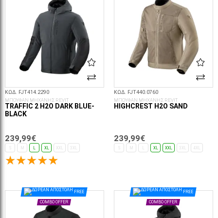
ΚΩΔ. FJT414.2290
ΚΩΔ. FJT440.0760
ΜΠΟΥΦΑΝ ΜΗΧΑΝΗΣ REVIT
ΜΠΟΥΦΑΝ ΜΗΧΑΝΗΣ REVIT
TRAFFIC 2 H2O DARK BLUE-
HIGHCREST H2O SAND
BLACK
239,99€
239,99€
S
M
L
XL
XXL
3XL
S
M
L
XL
XXL
3XL
4XL
ΕΠΙΛΟΓΈΣ...
ΕΠΙΛΟΓΈΣ...
FREE
FREE
COMBO OFFER
COMBO OFFER