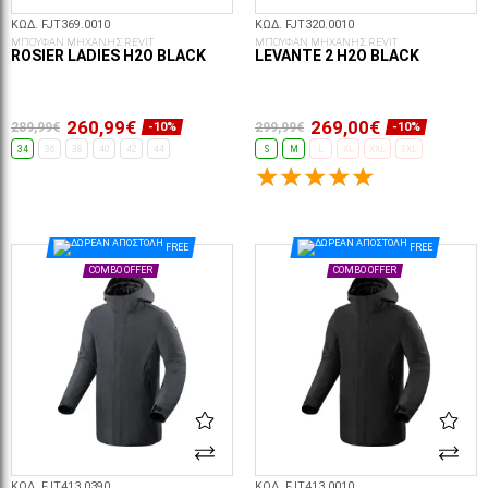
ΚΩΔ. FJT369.0010
ΚΩΔ. FJT320.0010
ΜΠΟΥΦΑΝ ΜΗΧΑΝΗΣ REVIT
ΜΠΟΥΦΑΝ ΜΗΧΑΝΗΣ REVIT
ROSIER LADIES H2O BLACK
LEVANTE 2 H2O BLACK
260,99€
269,00€
289,99€
299,99€
-10%
-10%
34
36
38
40
42
44
S
M
L
XL
XXL
3XL
ΕΠΙΛΟΓΈΣ...
ΕΠΙΛΟΓΈΣ...
FREE
FREE
COMBO OFFER
COMBO OFFER
ΚΩΔ. FJT413.0390
ΚΩΔ. FJT413.0010