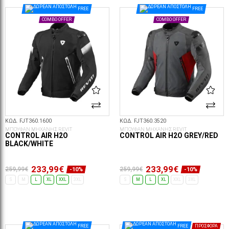
ΕΠΙΛΟΓΈΣ...
ΕΠΙΛΟΓΈΣ...
FREE
FREE
COMBO OFFER
COMBO OFFER
ΚΩΔ. FJT360.1600
ΚΩΔ. FJT360.3520
ΜΠΟΥΦΑΝ ΜΗΧΑΝΗΣ REVIT
ΜΠΟΥΦΑΝ ΜΗΧΑΝΗΣ REVIT
CONTROL AIR H2O
CONTROL AIR H2O GREY/RED
BLACK/WHITE
233,99€
233,99€
259,99€
259,99€
-10%
-10%
S
M
L
XL
XXL
3XL
S
M
L
XL
XXL
3XL
ΕΠΙΛΟΓΈΣ...
ΕΠΙΛΟΓΈΣ...
FREE
FREE
ΠΡΟΣΦΟΡΆ