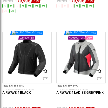
179,99€
179,99€
199,99€
199,99€
-10%
-10%
S
M
L
XL
XXL
3XL
4XL
S
M
L
XL
XXL
3XL
5XL
6XL
ΕΠΙΛΟΓΈΣ...
ΕΠΙΛΟΓΈΣ...
FREE
FREE
COMBO OFFER
COMBO OFFER
LADY
ΚΩΔ. FJT388.1010
ΚΩΔ. FJT389.3490
ΜΠΟΥΦΑΝ ΜΗΧΑΝΗΣ REVIT
ΜΠΟΥΦΑΝ ΜΗΧΑΝΗΣ REVIT
AIRWAVE 4 BLACK
AIRWAVE 4 LADIES GREY/PINK