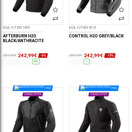
ΚΩΔ. FJT282.1050
ΚΩΔ. FJT362.3510
ΜΠΟΥΦΑΝ ΜΗΧΑΝΗΣ REVIT
ΜΠΟΥΦΑΝ ΜΗΧΑΝΗΣ REVIT
AFTERBURN H2O
CONTROL H2O GREY/BLACK
BLACK/ANTHRACITE
242,99€
242,99€
259,99€
269,99€
-6%
-10%
S
M
L
XL
XXL
3XL
S
M
L
XL
XXL
3XL
ΕΠΙΛΟΓΈΣ...
ΕΠΙΛΟΓΈΣ...
FREE
FREE
COMBO OFFER
COMBO OFFER