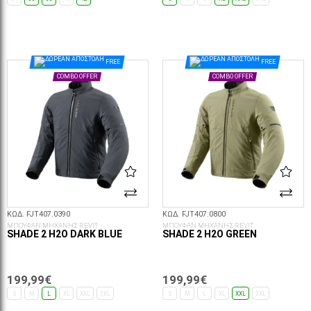
ΕΠΙΛΟΓΈΣ...
ΕΠΙΛΟΓΈΣ...
FREE
FREE
COMBO OFFER
COMBO OFFER
ΚΩΔ. FJT407.0390
ΚΩΔ. FJT407.0800
ΜΠΟΥΦΑΝ ΜΗΧΑΝΗΣ REVIT
ΜΠΟΥΦΑΝ ΜΗΧΑΝΗΣ REVIT
SHADE 2 H2O DARK BLUE
SHADE 2 H2O GREEN
199,99€
199,99€
S
M
L
XL
XXL
3XL
S
M
L
XL
XXL
3XL