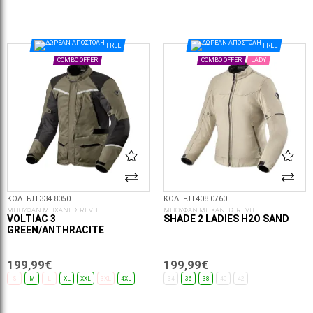
ΕΠΙΛΟΓΈΣ...
ΕΠΙΛΟΓΈΣ...
FREE
FREE
COMBO OFFER
COMBO OFFER
LADY
ΚΩΔ. FJT334.8050
ΚΩΔ. FJT408.0760
ΜΠΟΥΦΑΝ ΜΗΧΑΝΗΣ REVIT
ΜΠΟΥΦΑΝ ΜΗΧΑΝΗΣ REVIT
VOLTIAC 3
SHADE 2 LADIES H2O SAND
GREEN/ANTHRACITE
199,99€
199,99€
S
M
L
XL
XXL
3XL
4XL
34
36
38
40
42