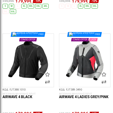
179,99€
179,99€
199,99€
199,99€
-10%
-10%
S
M
L
XL
XXL
3XL
4XL
S
M
L
XL
XXL
3XL
5XL
6XL
ΕΠΙΛΟΓΈΣ...
ΕΠΙΛΟΓΈΣ...
FREE
FREE
COMBO OFFER
COMBO OFFER
LADY
ΚΩΔ. FJT388.1010
ΚΩΔ. FJT389.3490
ΜΠΟΥΦΑΝ ΜΗΧΑΝΗΣ REVIT
ΜΠΟΥΦΑΝ ΜΗΧΑΝΗΣ REVIT
AIRWAVE 4 BLACK
AIRWAVE 4 LADIES GREY/PINK