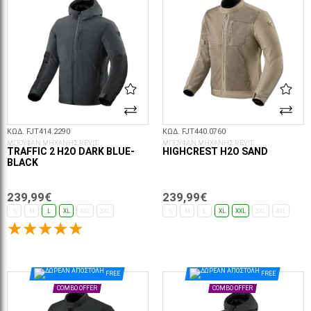
ΚΩΔ. FJT414.2290
ΚΩΔ. FJT440.0760
ΜΠΟΥΦΑΝ ΜΗΧΑΝΗΣ REVIT
ΜΠΟΥΦΑΝ ΜΗΧΑΝΗΣ REVIT
TRAFFIC 2 H2O DARK BLUE-
HIGHCREST H2O SAND
BLACK
239,99€
239,99€
S
M
L
XL
XXL
3XL
S
M
L
XL
XXL
3XL
4XL
ΕΠΙΛΟΓΈΣ...
ΕΠΙΛΟΓΈΣ...
FREE
FREE
COMBO OFFER
COMBO OFFER