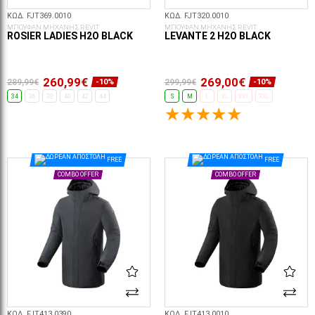
ΚΩΔ. FJT369.0010
ΚΩΔ. FJT320.0010
ΜΠΟΥΦΑΝ ΜΗΧΑΝΗΣ REVIT
ΜΠΟΥΦΑΝ ΜΗΧΑΝΗΣ REVIT
ROSIER LADIES H2O BLACK
LEVANTE 2 H2O BLACK
260,99€
269,00€
289,99€
299,99€
-10%
-10%
34
36
38
40
42
44
S
M
L
XL
XXL
3XL
ΕΠΙΛΟΓΈΣ...
ΕΠΙΛΟΓΈΣ...
FREE
FREE
COMBO OFFER
COMBO OFFER
ΚΩΔ. FJT413.0390
ΚΩΔ. FJT413.0010