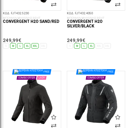
ΚΩΔ. FJT432.5230
ΚΩΔ. FJT432.4050
ΜΠΟΥΦΑΝ ΜΗΧΑΝΗΣ REVIT
ΜΠΟΥΦΑΝ ΜΗΧΑΝΗΣ REVIT
CONVERGENT H2O SAND/RED
CONVERGENT H2O
SILVER/BLACK
249,99€
249,99€
S
M
L
XL
XXL
3XL
S
M
L
XL
XXL
3XL
ΕΠΙΛΟΓΈΣ...
ΕΠΙΛΟΓΈΣ...
FREE
FREE
COMBO OFFER
LADY
COMBO OFFER