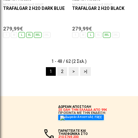
ΜΠΟΥΦΑΝ ΜΗΧΑΝΗΣ REVIT
ΜΠΟΥΦΑΝ ΜΗΧΑΝΗΣ REVIT
TRAFALGAR 2 H2O DARK BLUE
TRAFALGAR 2 H2O BLACK
279,99€
279,99€
S
M
L
XL
XXL
3XL
S
M
L
XL
XXL
3XL
ΕΠΙΛΟΓΈΣ...
ΕΠΙΛΟΓΈΣ...
1 - 48 / 62 (2 Σελ.)
1
2
>
>|
ΔΩΡΕΑΝ ΑΠΟΣΤΟΛΗ
ΣΕ ΟΛΗ ΤΗΝ ΕΛΛΑΔΑ ΑΠΟ 99€
ΠΡΟΪΟΝΤΑ ΜΕ ΤΗΝ ΕΝΔΕΙΞΗ:
FREE
ΠΑΡΑΓΓΕΙΛΤΕ ΚΑΙ
ΤΗΛΕΦΩΝΙΚΑ ΣΤΟ
210.5769.200