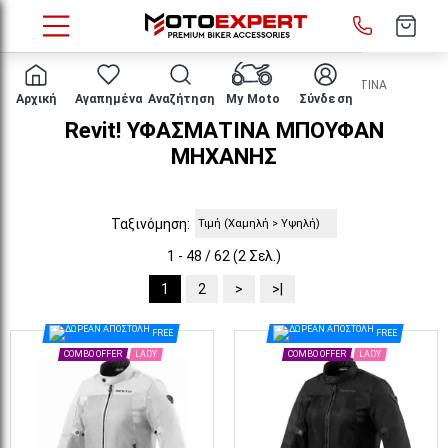
HOME
ΕΝΔΥΣΗ ΑΝΑΒΑΤΗ
ΜΠΟΥΦΑΝ
ΥΦΑΣΜΑΤΙΝΑ
Αρχική
Αγαπημένα
Αναζήτηση
My Moto
Σύνδεση
Revit! ΥΦΑΣΜΑΤΙΝΑ ΜΠΟΥΦΑΝ
ΜΗΧΑΝΗΣ
Ταξινόμηση:
1 - 48 / 62 (2 Σελ.)
1
2
>
>|
FREE
FREE
COMBO OFFER
LADY
COMBO OFFER
LADY