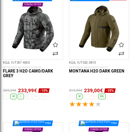
COMBO OFFER
ΚΩΔ. FJT357.4650
ΚΩΔ. FJT325.0810
ΜΠΟΥΦΑΝ ΜΗΧΑΝΗΣ REVIT
ΜΠΟΥΦΑΝ ΜΗΧΑΝΗΣ REVIT
FLARE 3 H2O CAMO/DARK
MONTANA H2O DARK GREEN
GREY
233,99€
239,00€
259,99€
319,99€
-10%
-25%
S
M
L
XL
XXL
3XL
S
M
L
XL
XXL
3XL
ΕΠΙΛΟΓΈΣ...
ΕΠΙΛΟΓΈΣ...
FREE
FREE
COMBO OFFER
COMBO OFFER