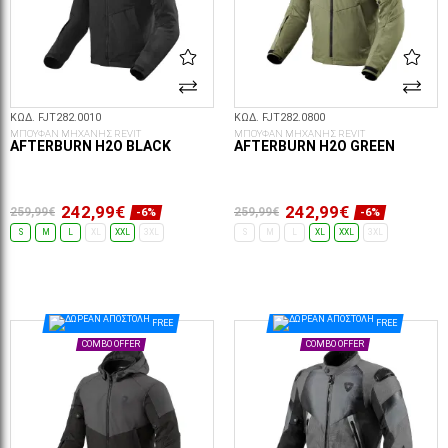
ΚΩΔ. FJT282.0010
ΚΩΔ. FJT282.0800
ΜΠΟΥΦΑΝ ΜΗΧΑΝΗΣ REVIT
ΜΠΟΥΦΑΝ ΜΗΧΑΝΗΣ REVIT
AFTERBURN H2O BLACK
AFTERBURN H2O GREEN
242,99€
242,99€
259,99€
259,99€
-6%
-6%
S
M
L
XL
XXL
3XL
S
M
L
XL
XXL
3XL
ΕΠΙΛΟΓΈΣ...
ΕΠΙΛΟΓΈΣ...
FREE
FREE
COMBO OFFER
COMBO OFFER