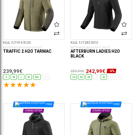
ΚΩΔ. FJT414.8120
ΚΩΔ. FJT283.0010
ΜΠΟΥΦΑΝ ΜΗΧΑΝΗΣ REVIT
ΜΠΟΥΦΑΝ ΜΗΧΑΝΗΣ REVIT
TRAFFIC 2 H2O TARMAC
AFTERBURN LADIES H2O
BLACK
239,99€
242,99€
259,99€
-6%
S
M
L
XL
XXL
3XL
34
36
38
40
42
44
46
ΕΠΙΛΟΓΈΣ...
ΕΠΙΛΟΓΈΣ...
FREE
FREE
COMBO OFFER
COMBO OFFER