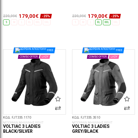
179,00€
179,00€
239,99€
239,99€
-25%
-25%
S
M
L
XL
XXL
3XL
S
M
L
XL
XXL
3XL
ΕΠΙΛΟΓΈΣ...
ΕΠΙΛΟΓΈΣ...
FREE
FREE
COMBO OFFER
LADY
COMBO OFFER
LADY
ΚΩΔ. FJT335.1170
ΚΩΔ. FJT335.3510
ΜΠΟΥΦΑΝ ΜΗΧΑΝΗΣ REVIT
ΜΠΟΥΦΑΝ ΜΗΧΑΝΗΣ REVIT
VOLTIAC 3 LADIES
VOLTIAC 3 LADIES
BLACK/SILVER
GREY/BLACK