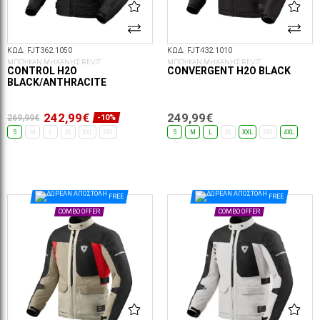
ΚΩΔ. FJT362.1050
ΚΩΔ. FJT432.1010
ΜΠΟΥΦΑΝ ΜΗΧΑΝΗΣ REVIT
ΜΠΟΥΦΑΝ ΜΗΧΑΝΗΣ REVIT
CONTROL H2O
CONVERGENT H2O BLACK
BLACK/ANTHRACITE
242,99€
249,99€
269,99€
-10%
S
M
L
XL
XXL
3XL
S
M
L
XL
XXL
3XL
4XL
ΕΠΙΛΟΓΈΣ...
ΕΠΙΛΟΓΈΣ...
FREE
FREE
COMBO OFFER
COMBO OFFER