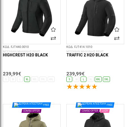
ΚΩΔ. FJT440.0010
ΚΩΔ. FJT414.1010
ΜΠΟΥΦΑΝ ΜΗΧΑΝΗΣ REVIT
ΜΠΟΥΦΑΝ ΜΗΧΑΝΗΣ REVIT
HIGHCREST H2O BLACK
TRAFFIC 2 H2O BLACK
239,99€
239,99€
S
M
L
XL
XXL
3XL
4XL
S
M
L
XL
XXL
3XL
ΕΠΙΛΟΓΈΣ...
ΕΠΙΛΟΓΈΣ...
FREE
FREE
COMBO OFFER
COMBO OFFER
LADY