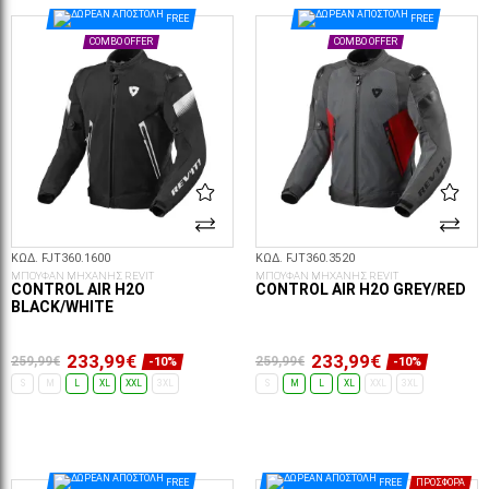
ΕΠΙΛΟΓΈΣ...
ΕΠΙΛΟΓΈΣ...
FREE
FREE
COMBO OFFER
COMBO OFFER
ΚΩΔ. FJT360.1600
ΚΩΔ. FJT360.3520
ΜΠΟΥΦΑΝ ΜΗΧΑΝΗΣ REVIT
ΜΠΟΥΦΑΝ ΜΗΧΑΝΗΣ REVIT
CONTROL AIR H2O
CONTROL AIR H2O GREY/RED
BLACK/WHITE
233,99€
233,99€
259,99€
259,99€
-10%
-10%
S
M
L
XL
XXL
3XL
S
M
L
XL
XXL
3XL
ΕΠΙΛΟΓΈΣ...
ΕΠΙΛΟΓΈΣ...
FREE
FREE
ΠΡΟΣΦΟΡΆ