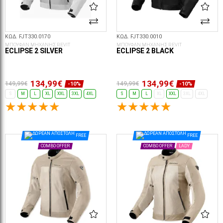
ΚΩΔ. FJT330.0170
ΚΩΔ. FJT330.0010
ΜΠΟΥΦΑΝ ΜΗΧΑΝΗΣ REVIT
ΜΠΟΥΦΑΝ ΜΗΧΑΝΗΣ REVIT
ECLIPSE 2 SILVER
ECLIPSE 2 BLACK
134,99€
134,99€
149,99€
149,99€
-10%
-10%
S
M
L
XL
XXL
3XL
4XL
S
M
L
XL
XXL
3XL
4XL
ΕΠΙΛΟΓΈΣ...
ΕΠΙΛΟΓΈΣ...
FREE
FREE
COMBO OFFER
COMBO OFFER
LADY