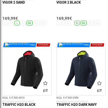
VIGOR 2 SAND
VIGOR 2 BLACK
169,99€
169,99€
S
M
L
XL
XXL
3XL
4XL
S
M
L
XL
XXL
3XL
4XL
ΕΠΙΛΟΓΈΣ...
ΕΠΙΛΟΓΈΣ...
FREE
ΠΡΟΣΦΟΡΆ
FREE
ΠΡΟΣΦΟΡΆ
ΚΩΔ. FJT300.0010
ΚΩΔ. FJT300.0380
ΜΠΟΥΦΑΝ ΜΗΧΑΝΗΣ REVIT
ΜΠΟΥΦΑΝ ΜΗΧΑΝΗΣ REVIT
TRAFFIC H2O BLACK
TRAFFIC H2O DARK NAVY