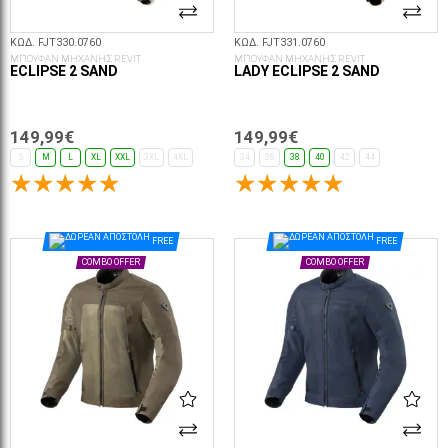
ΚΩΔ. FJT330.0760
ΚΩΔ. FJT331.0760
ΜΠΟΥΦΑΝ ΜΗΧΑΝΗΣ REVIT
ΜΠΟΥΦΑΝ ΜΗΧΑΝΗΣ REVIT
ECLIPSE 2 SAND
LADY ECLIPSE 2 SAND
149,99€
149,99€
S
M
L
XL
XXL
3XL
4XL
34
36
38
40
42
44
ΕΠΙΛΟΓΈΣ...
ΕΠΙΛΟΓΈΣ...
FREE
FREE
COMBO OFFER
COMBO OFFER