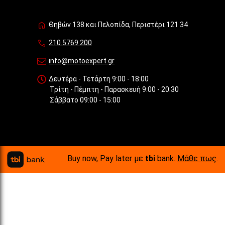
Θηβών 138 και Πελοπίδα, Περιστέρι 121 34
210.5769.200
info@motoexpert.gr
Δευτέρα - Τετάρτη 9:00 - 18:00
Τρίτη - Πέμπτη - Παρασκευή 9:00 - 20:30
Σάββατο 09:00 - 15:00
Buy now, Pay later με
tbi
bank.
Μάθε πως
.