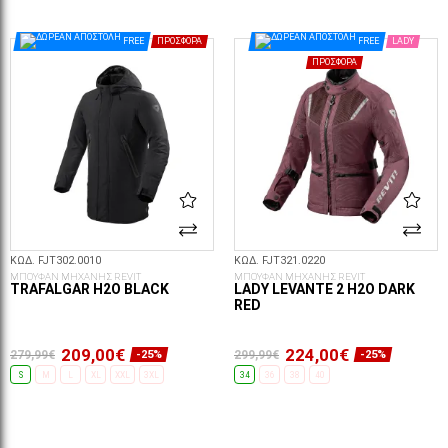
ΕΠΙΛΟΓΈΣ...
ΕΠΙΛΟΓΈΣ...
FREE
ΠΡΟΣΦΟΡΆ
FREE
LADY
ΠΡΟΣΦΟΡΆ
ΚΩΔ. FJT302.0010
ΚΩΔ. FJT321.0220
ΜΠΟΥΦΑΝ ΜΗΧΑΝΗΣ REVIT
ΜΠΟΥΦΑΝ ΜΗΧΑΝΗΣ REVIT
TRAFALGAR H2O BLACK
LADY LEVANTE 2 H2O DARK
RED
209,00€
224,00€
279,99€
299,99€
-25%
-25%
S
M
L
XL
XXL
3XL
34
36
38
40