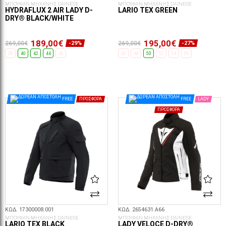
ΜΠΟΥΦΑΝ ΜΗΧΑΝΗΣ DAINESE
ΜΠΟΥΦΑΝ ΜΗΧΑΝΗΣ DAINESE
HYDRAFLUX 2 AIR LADY D-
LARIO TEX GREEN
DRY® BLACK/WHITE
189,00€
195,00€
269,00€
269,00€
-29%
-27%
38
40
42
44
46
46
48
50
52
54
56
ΕΠΙΛΟΓΈΣ...
ΕΠΙΛΟΓΈΣ...
FREE
ΠΡΟΣΦΟΡΆ
FREE
LADY
ΠΡΟΣΦΟΡΆ
ΚΩΔ. 17300008.001
ΚΩΔ. 2654631.A66
ΜΠΟΥΦΑΝ ΜΗΧΑΝΗΣ DAINESE
ΜΠΟΥΦΑΝ ΜΗΧΑΝΗΣ DAINESE
LARIO TEX BLACK
LADY VELOCE D-DRY®