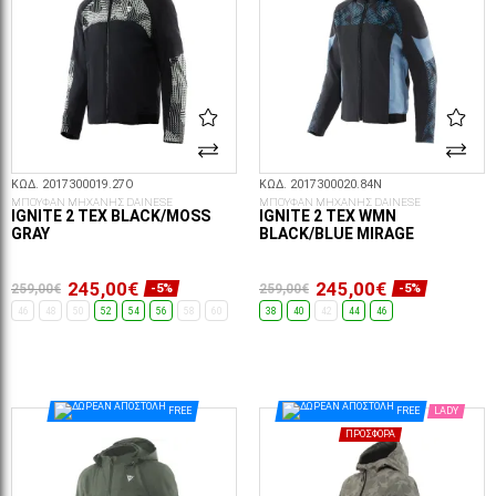
ΚΩΔ. 2017300019.27O
ΚΩΔ. 2017300020.84N
ΜΠΟΥΦΑΝ ΜΗΧΑΝΗΣ DAINESE
ΜΠΟΥΦΑΝ ΜΗΧΑΝΗΣ DAINESE
IGNITE 2 TEX BLACK/MOSS
IGNITE 2 TEX WMN
GRAY
BLACK/BLUE MIRAGE
245,00€
245,00€
259,00€
259,00€
-5%
-5%
46
48
50
52
54
56
58
60
38
40
42
44
46
ΕΠΙΛΟΓΈΣ...
ΕΠΙΛΟΓΈΣ...
FREE
FREE
LADY
ΠΡΟΣΦΟΡΆ