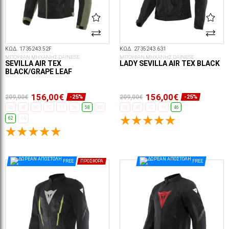
ΚΩΔ. 1735243.52F
ΚΩΔ. 2735243.631
ΜΠΟΥΦΑΝ ΜΗΧΑΝΗΣ DAINESE
ΜΠΟΥΦΑΝ ΜΗΧΑΝΗΣ DAINESE
SEVILLA AIR TEX
LADY SEVILLA AIR TEX BLACK
BLACK/GRAPE LEAF
156,00€
156,00€
209,00€
209,00€
-25%
-25%
46
48
50
52
54
56
58
60
38
40
42
44
46
62
64
ΕΠΙΛΟΓΈΣ...
ΕΠΙΛΟΓΈΣ...
FREE
ΠΡΟΣΦΟΡΆ
FREE