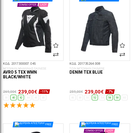
COMBO OFFER
LADY
ΚΩΔ. 2017300007.O45
ΚΩΔ. 201735264.008
ΜΠΟΥΦΑΝ ΜΗΧΑΝΗΣ DAINESE
ΤΖΙΝ ΜΠΟΥΦΑΝ DAINESE
AVRO 5 TEX WMN
DENIM TEX BLUE
BLACK/WHITE
239,00€
239,00€
269,00€
259,00€
-11%
-7%
38
40
42
44
46
48
46
48
50
52
54
56
58
60
ΕΠΙΛΟΓΈΣ...
ΕΠΙΛΟΓΈΣ...
FREE
FREE
COMBO OFFER
LADY