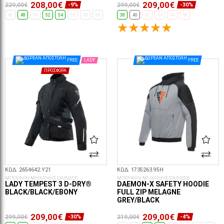
208,00€
209,00€
229,00€
299,00€
-9%
-30%
46
48
50
52
54
56
58
60
38
40
42
44
46
48
ΕΠΙΛΟΓΈΣ...
ΕΠΙΛΟΓΈΣ...
FREE
LADY
FREE
ΠΡΟΣΦΟΡΆ
ΚΩΔ. 2654642.Y21
ΚΩΔ. 1735263.95H
ΜΠΟΥΦΑΝ ΜΗΧΑΝΗΣ DAINESE
ΜΠΟΥΦΑΝ ΜΗΧΑΝΗΣ DAINESE
LADY TEMPEST 3 D-DRY®
DAEMON-X SAFETY HOODIE
BLACK/BLACK/EBONY
FULL ZIP MELAGNE
GREY/BLACK
209,00€
209,00€
299,00€
219,00€
-30%
-4%