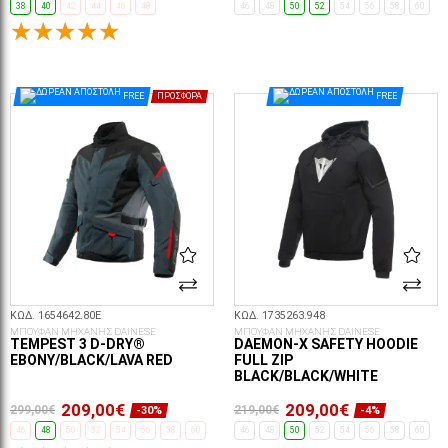
38
40
42
44
46
48
46
48
50
52
54
56
58
60
ΕΠΙΛΟΓΈΣ...
ΕΠΙΛΟΓΈΣ...
FREE
ΠΡΟΣΦΟΡΆ
FREE
ΚΩΔ. 1654642.80E
ΚΩΔ. 1735263.948
ΜΠΟΥΦΑΝ ΜΗΧΑΝΗΣ DAINESE
ΜΠΟΥΦΑΝ ΜΗΧΑΝΗΣ DAINESE
TEMPEST 3 D-DRY®
DAEMON-X SAFETY HOODIE
EBONY/BLACK/LAVA RED
FULL ZIP
BLACK/BLACK/WHITE
209,00€
209,00€
299,00€
219,00€
-30%
-4%
46
48
50
52
54
56
58
60
46
48
50
52
54
56
58
60