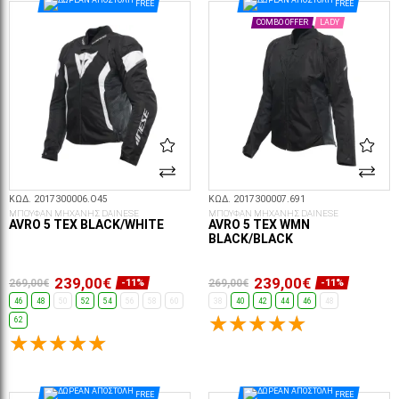
FREE
FREE
COMBO OFFER
LADY
ΚΩΔ. 2017300006.O45
ΚΩΔ. 2017300007.691
ΜΠΟΥΦΑΝ ΜΗΧΑΝΗΣ DAINESE
ΜΠΟΥΦΑΝ ΜΗΧΑΝΗΣ DAINESE
AVRO 5 TEX BLACK/WHITE
AVRO 5 TEX WMN
BLACK/BLACK
239,00€
239,00€
269,00€
269,00€
-11%
-11%
46
48
50
52
54
56
58
60
38
40
42
44
46
48
62
ΕΠΙΛΟΓΈΣ...
ΕΠΙΛΟΓΈΣ...
FREE
FREE