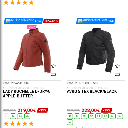
ΕΠΙΛΟΓΈΣ...
ΕΠΙΛΟΓΈΣ...
FREE
ΠΡΟΣΦΟΡΆ
FREE
LADY
ΚΩΔ. 2654641.14G
ΚΩΔ. 2017300006.691
ΜΠΟΥΦΑΝ ΜΗΧΑΝΗΣ DAINESE
ΜΠΟΥΦΑΝ ΜΗΧΑΝΗΣ DAINESE
LADY ROCHELLE D-DRY®
AVRO 5 TEX BLACK/BLACK
APPLE-BUTTER
219,00€
228,00€
329,95€
269,00€
-33%
-15%
40
42
44
46
46
48
50
52
54
56
58
60
62