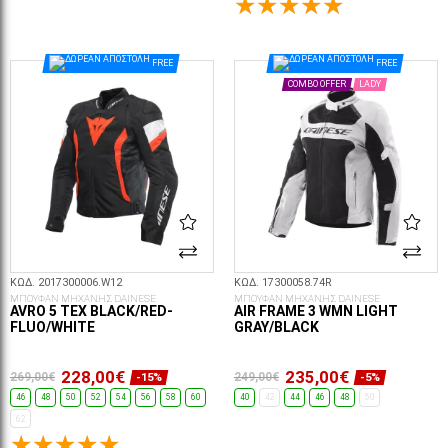
ΕΠΙΛΟΓΈΣ...
ΕΠΙΛΟΓΈΣ...
FREE
FREE
COMBO OFFER
LADY
ΚΩΔ. 2017300006.W12
ΚΩΔ. 17300058.74R
ΜΠΟΥΦΑΝ ΜΗΧΑΝΗΣ DAINESE
ΜΠΟΥΦΑΝ ΜΗΧΑΝΗΣ DAINESE
AVRO 5 TEX BLACK/RED-
AIR FRAME 3 WMN LIGHT
FLUO/WHITE
GRAY/BLACK
228,00€
235,00€
269,00€
249,00€
-15%
-5%
46
48
50
52
54
56
58
60
40
42
44
46
48
50
62