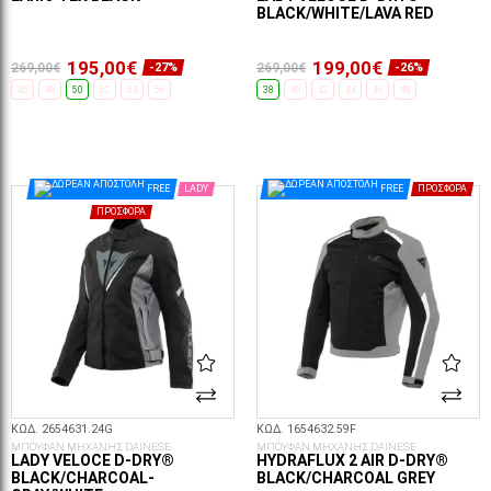
BLACK/WHITE/LAVA RED
195,00€
199,00€
269,00€
269,00€
-27%
-26%
46
48
50
52
54
56
38
40
42
44
46
48
ΕΠΙΛΟΓΈΣ...
ΕΠΙΛΟΓΈΣ...
FREE
LADY
FREE
ΠΡΟΣΦΟΡΆ
ΠΡΟΣΦΟΡΆ
ΚΩΔ. 2654631.24G
ΚΩΔ. 1654632.59F
ΜΠΟΥΦΑΝ ΜΗΧΑΝΗΣ DAINESE
ΜΠΟΥΦΑΝ ΜΗΧΑΝΗΣ DAINESE
LADY VELOCE D-DRY®
HYDRAFLUX 2 AIR D-DRY®
BLACK/CHARCOAL-
BLACK/CHARCOAL GREY