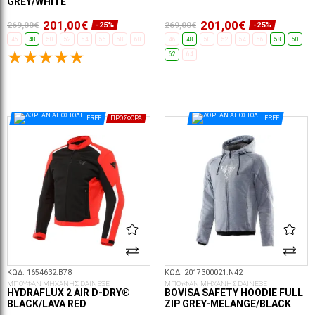
GREY/WHITE
201,00€
201,00€
269,00€
269,00€
-25%
-25%
46
48
50
52
54
56
58
60
46
48
50
52
54
56
58
60
62
64
ΕΠΙΛΟΓΈΣ...
ΕΠΙΛΟΓΈΣ...
FREE
ΠΡΟΣΦΟΡΆ
FREE
ΚΩΔ. 1654632.B78
ΚΩΔ. 2017300021.N42
ΜΠΟΥΦΑΝ ΜΗΧΑΝΗΣ DAINESE
ΜΠΟΥΦΑΝ ΜΗΧΑΝΗΣ DAINESE
HYDRAFLUX 2 AIR D-DRY®
BOVISA SAFETY HOODIE FULL
BLACK/LAVA RED
ZIP GREY-MELANGE/BLACK