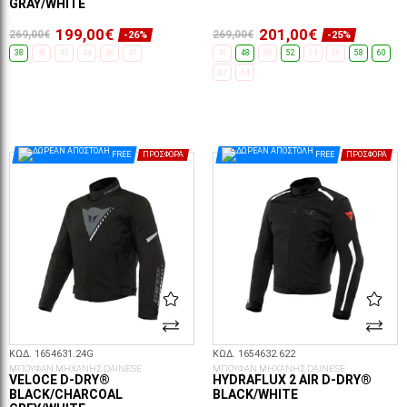
GRAY/WHITE
199,00€
201,00€
269,00€
269,00€
-26%
-25%
38
40
42
44
46
48
46
48
50
52
54
56
58
60
62
64
ΕΠΙΛΟΓΈΣ...
ΕΠΙΛΟΓΈΣ...
FREE
ΠΡΟΣΦΟΡΆ
FREE
ΠΡΟΣΦΟΡΆ
ΚΩΔ. 1654631.24G
ΚΩΔ. 1654632.622
ΜΠΟΥΦΑΝ ΜΗΧΑΝΗΣ DAINESE
ΜΠΟΥΦΑΝ ΜΗΧΑΝΗΣ DAINESE
VELOCE D-DRY®
HYDRAFLUX 2 AIR D-DRY®
BLACK/CHARCOAL
BLACK/WHITE