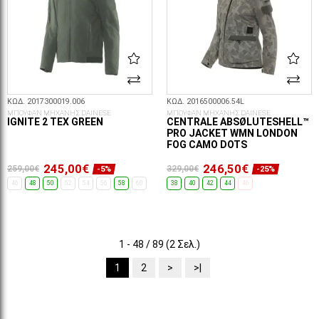
ΚΩΔ. 2017300019.006
ΚΩΔ. 2016500006.54L
ΜΠΟΥΦΑΝ ΜΗΧΑΝΗΣ DAINESE
ΜΠΟΥΦΑΝ ΜΗΧΑΝΗΣ DAINESE
IGNITE 2 TEX GREEN
CENTRALE ABSØLUTESHELL™
PRO JACKET WMN LONDON
FOG CAMO DOTS
245,00€
246,50€
259,00€
329,00€
-5%
-25%
46
48
50
52
54
56
58
60
38
40
42
44
46
ΕΠΙΛΟΓΈΣ...
ΕΠΙΛΟΓΈΣ...
1 - 48 / 89 (2 Σελ.)
1
2
>
>|