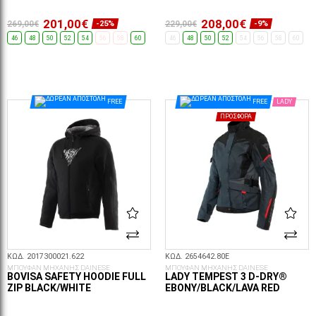
201,00€
208,00€
269,00€
229,00€
-25%
-9%
46
48
50
52
54
56
58
60
46
48
50
52
54
56
58
60
ΕΠΙΛΟΓΈΣ...
ΕΠΙΛΟΓΈΣ...
FREE
FREE
LADY
ΠΡΟΣΦΟΡΆ
ΚΩΔ. 2017300021.622
ΚΩΔ. 2654642.80E
ΜΠΟΥΦΑΝ ΜΗΧΑΝΗΣ DAINESE
ΜΠΟΥΦΑΝ ΜΗΧΑΝΗΣ DAINESE
BOVISA SAFETY HOODIE FULL
LADY TEMPEST 3 D-DRY®
ZIP BLACK/WHITE
EBONY/BLACK/LAVA RED